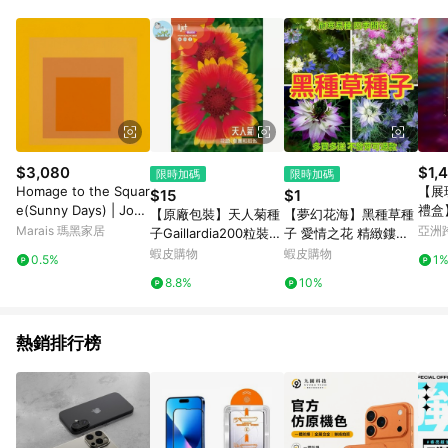
單、退貨、退款或購物中登出東森購物ETMall，將無法獲得點數
回饋。 5. 點數回饋會扣除所有折扣優惠後之最終發票金額計算，
實際回饋請依LINE購物通知為主。 6. 訂單如有使用東森購物
ETMall站內之折扣優惠(包含但不限於東森幣、樂透金、東森現金
券等)，不具點數回饋資格。詳細請依東森購物ETMall之結帳頁面
顯示為準。 7. LINE購物設有「單一商品最高回饋點數」機制(特
殊活動時開放「回饋無上限」)，以同一訂單中同一商品不論件數
計算，並依訂單成立時間當下LINE購物所設定的回饋機制為準。
8. LINE購物為購物資訊整合性平台，商品資料更新會有時間差，
$3,080
$1,
限時加碼
限時加碼
如顯示之商品規格、顏色、價位、贈品與東森購物ETMall銷售網
Homage to the Squar
【展
$15
$1
頁不符，以銷售網頁標示為準。 9. 若有贈點爭議，請務必於訂單
e(Sunny Days) | Jose
禮盒】
【原廠包裝】天人菊種
【夢幻花海】黑種草種
日期+180天以內至LINE購物客服洽詢；若超過180天(含)以上進
f Albers - 銀色鋁框-中
漫質
Marais 瑪黑家居
亞洲
子Gaillardia200粒裝
子 愛情之花 精緻鏤空
行申訴，恕無法贈點回饋。 10. 部分點數紅包僅限指定商品使
尺寸
Pinko
澎湖縣花 耐旱耐熱草花
葉+淡藍紫花 乾燥花/
蝦皮購物
蝦皮購物
用，或不適用於無回饋商品。各點數紅包之適用商品與使用條件
0.5%
1
四季開花 蜜源植物 地
切花材料 耐寒易種 陽
請依點數紅包頁面規則為準。
8.8%
10%
被盆栽兩用 新手必成
台花園必備 四季可種
熱銷排行榜