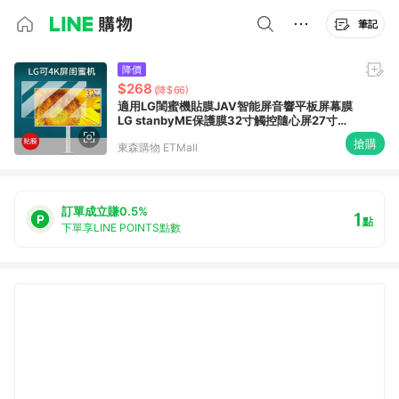
筆記
降價
$268
(降$66)
適用LG閨蜜機貼膜JAV智能屏音響平板屏幕膜
LG stanbyME保護膜32寸觸控隨心屏27寸觸
控投屏膜4K智慧屏非鋼化膜
搶購
東森購物 ETMall
訂單成立賺0.5%
1
點
下單享LINE POINTS點數