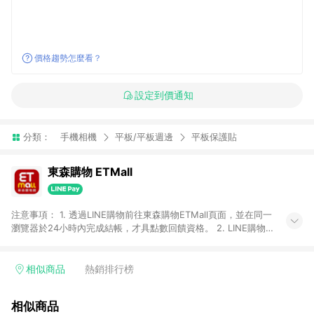
價格趨勢怎麼看？
設定到價通知
分類：
手機相機
平板/平板週邊
平板保護貼
東森購物 ETMall
注意事項： 1. 透過LINE購物前往東森購物ETMall頁面，並在同一
瀏覽器於24小時內完成結帳，才具點數回饋資格。 2. LINE購物
點數回饋僅限「東森購物ETMall」商品，購買不具返點類別的商
品，以及使用網連通會員、企業福委會員等身份結帳成立之訂
單，皆不在點數回饋範圍內。 3. 如購買以下類別商品，將無法獲
相似商品
熱銷排行榜
得點數回饋：旅遊/住宿券、餐票券、手錶、精品、珠寶、
APPLE、愛買、虛擬點數卡、悠遊卡、一卡通、icash愛金卡、環
相似商品
球嚴選、商城、專案商品、「草莓網」全館商品。 4. 如取消訂