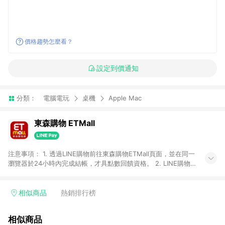
價格趨勢怎麼看？
設定到價通知
分類：
電腦電玩
桌機
Apple Mac
東森購物 ETMall
注意事項： 1. 透過LINE購物前往東森購物ETMall頁面，並在同一
瀏覽器於24小時內完成結帳，才具點數回饋資格。 2. LINE購物
點數回饋僅限「東森購物ETMall」商品，購買不具返點類別的商
品，以及使用網連通會員、企業福委會員等身份結帳成立之訂
單，皆不在點數回饋範圍內。 3. 如購買以下類別商品，將無法獲
相似商品
熱銷排行榜
得點數回饋：旅遊/住宿券、餐票券、手錶、精品、珠寶、
APPLE、愛買、虛擬點數卡、悠遊卡、一卡通、icash愛金卡、環
相似商品
球嚴選、商城、專案商品、「草莓網」全館商品。 4. 如取消訂