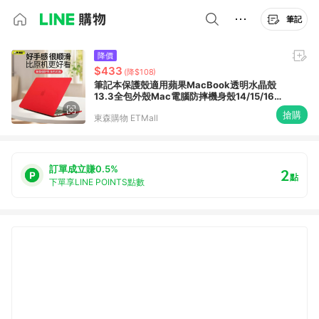
筆記
降價
$433
(降$108)
筆記本保護殼適用蘋果MacBook透明水晶殼
13.3全包外殼Mac電腦防摔機身殼14/15/16
寸pro防刮Air13保護套
搶購
東森購物 ETMall
訂單成立賺0.5%
2
點
下單享LINE POINTS點數