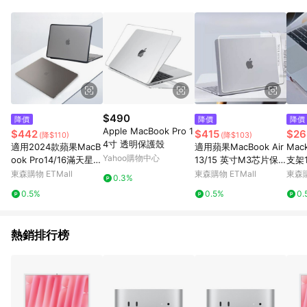
單、退貨、退款或購物中登出東森購物ETMall，將無法獲得點數
回饋。 5. 點數回饋會扣除所有折扣優惠後之最終發票金額計算，
實際回饋請依LINE購物通知為主。 6. 訂單如有使用東森購物
ETMall站內之折扣優惠(包含但不限於東森幣、樂透金、東森現金
券等)，不具點數回饋資格。詳細請依東森購物ETMall之結帳頁面
顯示為準。 7. LINE購物設有「單一商品最高回饋點數」機制(特
殊活動時開放「回饋無上限」)，以同一訂單中同一商品不論件數
計算，並依訂單成立時間當下LINE購物所設定的回饋機制為準。
8. LINE購物為購物資訊整合性平台，商品資料更新會有時間差，
$490
降價
降價
降價
如顯示之商品規格、顏色、價位、贈品與東森購物ETMall銷售網
Apple MacBook Pro 1
$442
$415
$26
(降$110)
(降$103)
頁不符，以銷售網頁標示為準。 9. 若有贈點爭議，請務必於訂單
4寸 透明保護殼
適用2024款蘋果MacB
適用蘋果MacBook Air
Mac
日期+180天以內至LINE購物客服洽詢；若超過180天(含)以上進
Yahoo購物中心
ook Pro14/16滿天星保
13/15 英寸M3芯片保
支架1
行申訴，恕無法贈點回饋。 10. 部分點數紅包僅限指定商品使
護殼A3113 M3電腦套
護殼macbookpro保護
克力
東森購物 ETMall
東森購物 ETMall
東森購
用，或不適用於無回饋商品。各點數紅包之適用商品與使用條件
0.3%
A3114透明Air13殼防磕
套2024款超薄14透明1
架
請依點數紅包頁面規則為準。
0.5%
0.5%
0.
殼A2780全包15磨砂殼
6磨砂13.3硅膠
A2779
熱銷排行榜