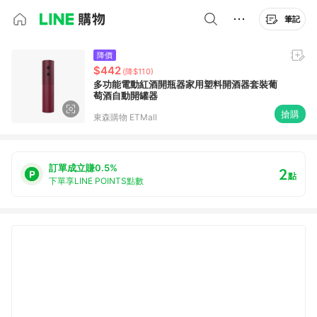
筆記
降價
$442
(降$110)
多功能電動紅酒開瓶器家用塑料開酒器套裝葡
萄酒自動開罐器
搶購
東森購物 ETMall
訂單成立賺0.5%
2
點
下單享LINE POINTS點數