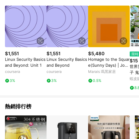
單、退貨、退款或購物中登出東森購物ETMall，將無法獲得點數
回饋。 5. 點數回饋會扣除所有折扣優惠後之最終發票金額計算，
實際回饋請依LINE購物通知為主。 6. 訂單如有使用東森購物
ETMall站內之折扣優惠(包含但不限於東森幣、樂透金、東森現金
券等)，不具點數回饋資格。詳細請依東森購物ETMall之結帳頁面
顯示為準。 7. LINE購物設有「單一商品最高回饋點數」機制(特
殊活動時開放「回饋無上限」)，以同一訂單中同一商品不論件數
計算，並依訂單成立時間當下LINE購物所設定的回饋機制為準。
8. LINE購物為購物資訊整合性平台，商品資料更新會有時間差，
$1,551
$1,551
$5,480
限時
如顯示之商品規格、顏色、價位、贈品與東森購物ETMall銷售網
Linux Security Basics
Linux Security Basics
Homage to the Squar
$15
頁不符，以銷售網頁標示為準。 9. 若有贈點爭議，請務必於訂單
and Beyond: Unit 1
and Beyond
e(Sunny Days) | Jose
世界
日期+180天以內至LINE購物客服洽詢；若超過180天(含)以上進
f Albers - 楓木色鋁框-
coursera
coursera
Marais 瑪黑家居
子 
行申訴，恕無法贈點回饋。 10. 部分點數紅包僅限指定商品使
大尺寸
超辣
蝦皮
用，或不適用於無回饋商品。各點數紅包之適用商品與使用條件
3%
3%
0.5%
栽陽
請依點數紅包頁面規則為準。
8.
級 
熱銷排行榜