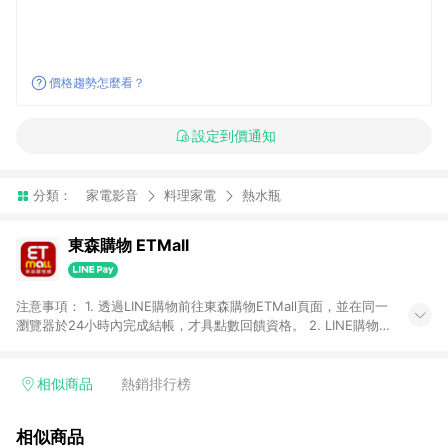
價格趨勢怎麼看？
設定到價通知
分類：
家電影音
料理家電
熱水瓶
東森購物 ETMall
注意事項： 1. 透過LINE購物前往東森購物ETMall頁面，並在同一
瀏覽器於24小時內完成結帳，才具點數回饋資格。 2. LINE購物
點數回饋僅限「東森購物ETMall」商品，購買不具返點類別的商
品，以及使用網連通會員、企業福委會員等身份結帳成立之訂
單，皆不在點數回饋範圍內。 3. 如購買以下類別商品，將無法獲
相似商品
熱銷排行榜
得點數回饋：旅遊/住宿券、餐票券、手錶、精品、珠寶、
APPLE、愛買、虛擬點數卡、悠遊卡、一卡通、icash愛金卡、環
相似商品
球嚴選、商城、專案商品、「草莓網」全館商品。 4. 如取消訂