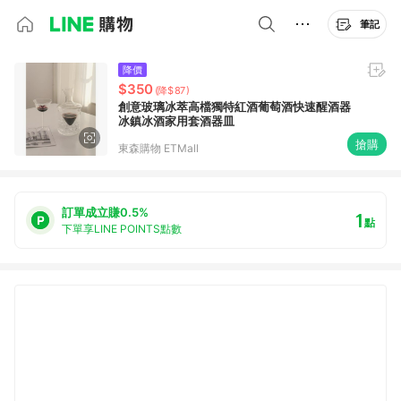
筆記
降價
$350
(降$87)
創意玻璃冰萃高檔獨特紅酒葡萄酒快速醒酒器
冰鎮冰酒家用套酒器皿
搶購
東森購物 ETMall
訂單成立賺0.5%
1
點
下單享LINE POINTS點數