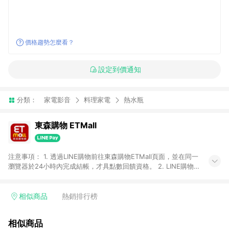
價格趨勢怎麼看？
設定到價通知
分類：
家電影音
料理家電
熱水瓶
東森購物 ETMall
注意事項： 1. 透過LINE購物前往東森購物ETMall頁面，並在同一
瀏覽器於24小時內完成結帳，才具點數回饋資格。 2. LINE購物
點數回饋僅限「東森購物ETMall」商品，購買不具返點類別的商
品，以及使用網連通會員、企業福委會員等身份結帳成立之訂
單，皆不在點數回饋範圍內。 3. 如購買以下類別商品，將無法獲
相似商品
熱銷排行榜
得點數回饋：旅遊/住宿券、餐票券、手錶、精品、珠寶、
APPLE、愛買、虛擬點數卡、悠遊卡、一卡通、icash愛金卡、環
相似商品
球嚴選、商城、專案商品、「草莓網」全館商品。 4. 如取消訂