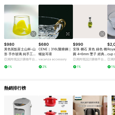
單、退貨、退款或購物中登出東森購物ETMall，將無法獲得點數
回饋。 5. 點數回饋會扣除所有折扣優惠後之最終發票金額計算，
實際回饋請依LINE購物通知為主。 6. 訂單如有使用東森購物
ETMall站內之折扣優惠(包含但不限於東森幣、樂透金、東森現金
券等)，不具點數回饋資格。詳細請依東森購物ETMall之結帳頁面
顯示為準。 7. LINE購物設有「單一商品最高回饋點數」機制(特
殊活動時開放「回饋無上限」)，以同一訂單中同一商品不論件數
計算，並依訂單成立時間當下LINE購物所設定的回饋機制為準。
8. LINE購物為購物資訊整合性平台，商品資料更新會有時間差，
$980
$680
$990
$2,
如顯示之商品規格、顏色、價位、贈品與東森購物ETMall銷售網
黃色斑點富士山杯-山
CENE｜316L醫療鋼｜
安珠 榍石 黃色 綠色 橢
Roy
頁不符，以銷售網頁標示為準。 9. 若有贈點爭議，請務必於訂單
形 手作玻璃 純手工吹
螺旋耳環
圓 4*6mm 墜子 經典
cup
日期+180天以內至LINE購物客服洽詢；若超過180天(含)以上進
製
系列 Oval P 寶石銀
亞洲跨境設計購物平台
vacanza accessory
亞洲跨境設計購物平台
亞洲
行申訴，恕無法贈點回饋。 10. 部分點數紅包僅限指定商品使
Pinkoi
Pinkoi
Pinko
用，或不適用於無回饋商品。各點數紅包之適用商品與使用條件
1%
2%
1%
1
請依點數紅包頁面規則為準。
熱銷排行榜