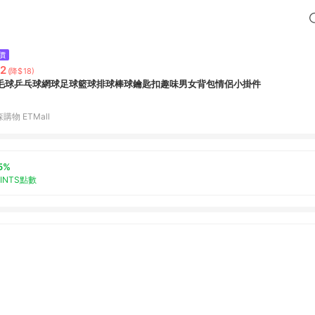
價
2
(降$18)
毛球乒乓球網球足球籃球排球棒球鑰匙扣趣味男女背包情侶小掛件
購物 ETMall
5%
OINTS點數