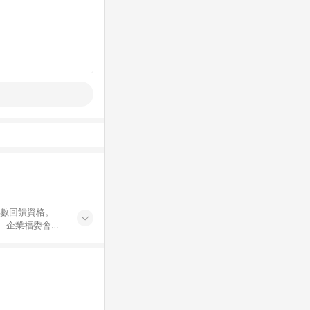
點數回饋資格。
員、企業福委會員
遊/住宿券、餐票
商城、專案商品、
。 5. 點數回
物ETMall站
Mall之結帳頁
以同一訂單中同一