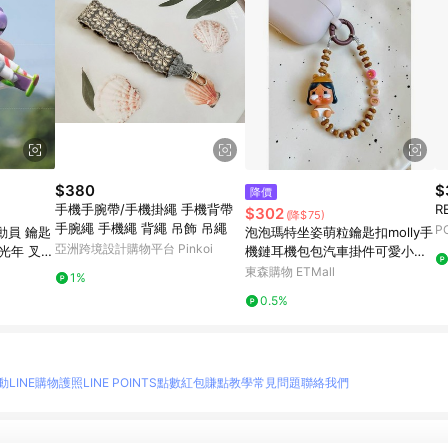
$380
$
降價
手機手腕帶/手機掛繩 手機背帶
R
$302
(降$75)
手腕繩 手機繩 背繩 吊飾 吊繩
P
動員 鑰匙
泡泡瑪特坐姿萌粒鑰匙扣molly手
亞洲跨境設計購物平台 Pinkoi
斯光年 叉奇
機鏈耳機包包汽車掛件可愛小禮
物
東森購物 ETMall
1%
0.5%
動
LINE購物護照
LINE POINTS點數紅包
賺點教學
常見問題
聯絡我們