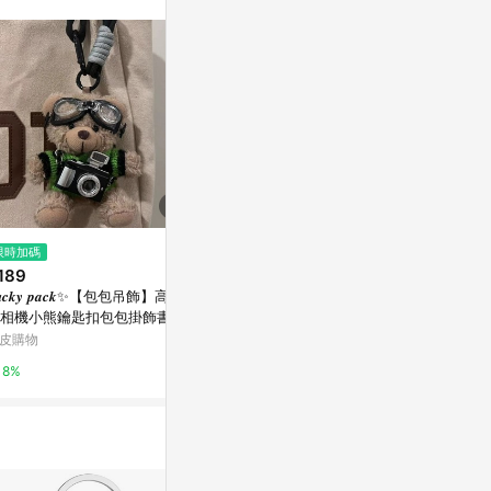
訊整合性平台，商
銷售網頁標示為
進行申訴，恕無法
使用條件請依點數
$1,080
限時加碼
限時加碼
韓國 NONENON 金屬圓珠短鍊
189
$88
小花
𝒖𝒄𝒌𝒚 𝒑𝒂𝒄𝒌✨【包包吊飾】高顔
可愛蘋果毛絨
Marais 瑪黑家居
相機小熊鑰匙扣包包掛飾書包
件小東西精緻
件ins風情侶款禮物女生
飾
皮購物
蝦皮購物
0.5%
8%
2.8%