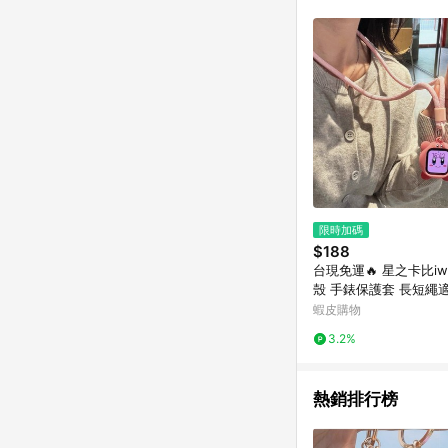
商品不論件數計算，並依
品資料更新會有時間差
準。 9. 若有贈點爭議
贈點回饋。 10. 
紅包頁面規則為準。
限時加碼
$188
台現免運🔥 星之卡比iw
殼 手錶保護套 長短繩適用
hS10/9 4567 se2
蝦皮購物
禮
3.2%
熱銷排行榜