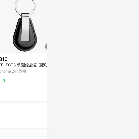
310
$19
限時加碼
EFLECTS 質選鑰匙圈(圓弧)
鼎鴻@矽膠防
$41
鑰匙圈 提霧器
Chome 24h購物
🏅免運+隔天發🏅一顆蘋果掛件
攜 塑膠袋 提
Yahoo購物中
創意掛件蘋安掛飾掛件汽車可愛
1%
車載閨蜜禮物可愛包掛
蝦皮購物
0%
4%