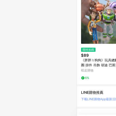
限時加碼
$89
《胖胖ㄉ狗狗》玩具總
圈 掛件 吊飾 胡迪 巴
抱抱龍 收藏 玩具
蝦皮購物
6%
LINE購物推薦
下載LINE購物App
最新活