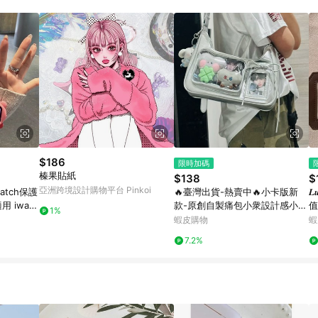
訂單成立時間當下LINE購物所設定的回饋機制為準。 8. LINE購物為購物資
，如顯示之商品規格、顏色、價位、贈品與東森購物ETMall銷售網頁不符，以
，請務必於訂單日期+180天以內至LINE購物客服洽詢；若超過180天(含)以上
部分點數紅包僅限指定商品使用，或不適用於無回饋商品。各點數紅包之適用商品與
$186
限時加碼
榛果貼紙
$138
$
亞洲跨境設計購物平台 Pinkoi
atch保護
🔥臺灣出貨-熱賣中🔥小卡版新
𝑳
 iwatc
款-原創自製痛包小衆設計感小食
值
1%
保護殼 新年送
量單肩斜挎包包
掛
蝦皮購物
蝦
7.2%