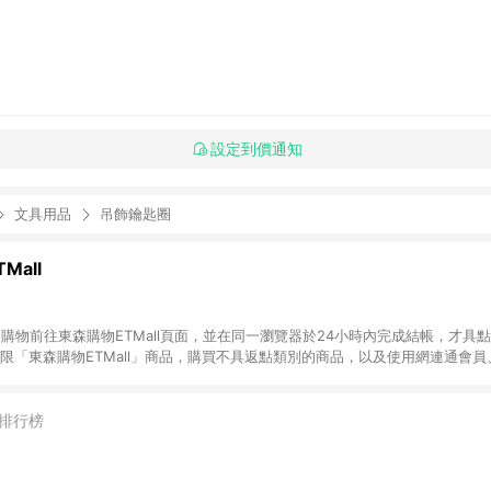
設定到價通知
文具用品
吊飾鑰匙圈
Mall
INE購物前往東森購物ETMall頁面，並在同一瀏覽器於24小時內完成結帳，才具
回饋僅限「東森購物ETMall」商品，購買不具返點類別的商品，以及使用網連通會
皆不在點數回饋範圍內。 3. 如購買以下類別商品，將無法獲得點數回饋：旅
APPLE、愛買、虛擬點數卡、悠遊卡、一卡通、icash愛金卡、環球嚴選、
4. 如取消訂單、退貨、退款或購物中登出東森購物ETMall，將無法獲得點數回饋
排行榜
之最終發票金額計算，實際回饋請依LINE購物通知為主。 6. 訂單如有使用東森購
限於東森幣、樂透金、東森現金券等)，不具點數回饋資格。詳細請依東森購物ET
INE購物設有「單一商品最高回饋點數」機制(特殊活動時開放「回饋無上限」)，