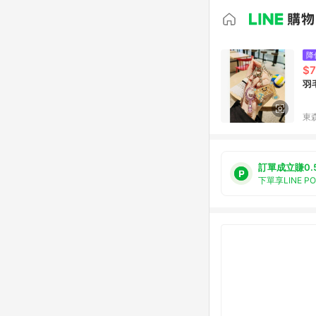
降
$7
羽
東森
訂單成立賺0.
下單享LINE P