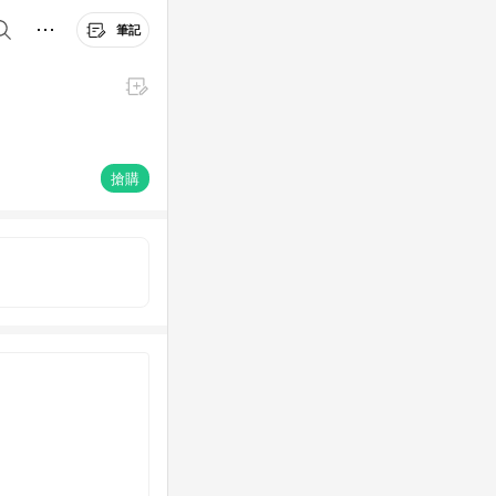
筆記
搶購