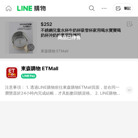
筆記
$252
不銹鋼兒童水杯牛奶杯吸管杯家用喝水寶寶喝
奶杯沖奶粉專用防摔驲
商品已停售
東森購物 ETMall
東森購物 ETMall
注意事項： 1. 透過LINE購物前往東森購物ETMall頁面，並在同一
瀏覽器於24小時內完成結帳，才具點數回饋資格。 2. LINE購物
點數回饋僅限「東森購物ETMall」商品，購買不具返點類別的商
品，以及使用網連通會員、企業福委會員等身份結帳成立之訂
單，皆不在點數回饋範圍內。 3. 如購買以下類別商品，將無法獲
得點數回饋：旅遊/住宿券、餐票券、手錶、精品、珠寶、
APPLE、愛買、虛擬點數卡、悠遊卡、一卡通、icash愛金卡、環
球嚴選、商城、專案商品、「草莓網」全館商品。 4. 如取消訂
單、退貨、退款或購物中登出東森購物ETMall，將無法獲得點數