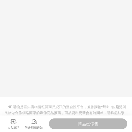
回饋。 5. 點數回饋會扣除所有折扣優惠後之最終發票金額計算，
實際回饋請依LINE購物通知為主。 6. 訂單如有使用東森購物
ETMall站內之折扣優惠(包含但不限於東森幣、樂透金、東森現金
券等)，不具點數回饋資格。詳細請依東森購物ETMall之結帳頁面
顯示為準。 7. LINE購物設有「單一商品最高回饋點數」機制(特
殊活動時開放「回饋無上限」)，以同一訂單中同一商品不論件數
計算，並依訂單成立時間當下LINE購物所設定的回饋機制為準。
8. LINE購物為購物資訊整合性平台，商品資料更新會有時間差，
如顯示之商品規格、顏色、價位、贈品與東森購物ETMall銷售網
頁不符，以銷售網頁標示為準。 9. 若有贈點爭議，請務必於訂單
日期+180天以內至LINE購物客服洽詢；若超過180天(含)以上進
行申訴，恕無法贈點回饋。 10. 部分點數紅包僅限指定商品使
用，或不適用於無回饋商品。各點數紅包之適用商品與使用條件
請依點數紅包頁面規則為準。
LINE 購物是匯集購物情報與商品資訊的整合性平台，並依購物情報中的趨勢與
風格做合作網路商家的延伸商品推薦，商品資料更新會有時間差，請務必點擊
商品至各合作網路商家，確認現售價與購物條件，一切資訊以合作廠商網頁為
商品已停售
準。
加入筆記
設定到價通知