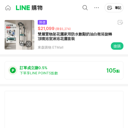
筆記
降價
$21,099
(降$5,274)
雙層置物架花灑家用防水數顯奶油白衛浴旋轉
頂噴浴室淋浴花灑套裝
搶購
東森購物 ETMall
訂單成立賺0.5%
105
點
下單享LINE POINTS點數