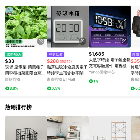
單、退貨、退款或購物中登出東森購物ETMall，將無法獲得點數
回饋。 5. 點數回饋會扣除所有折扣優惠後之最終發票金額計算，
實際回饋請依LINE購物通知為主。 6. 訂單如有使用東森購物
ETMall站內之折扣優惠(包含但不限於東森幣、樂透金、東森現金
券等)，不具點數回饋資格。詳細請依東森購物ETMall之結帳頁面
顯示為準。 7. LINE購物設有「單一商品最高回饋點數」機制(特
殊活動時開放「回饋無上限」)，以同一訂單中同一商品不論件數
計算，並依訂單成立時間當下LINE購物所設定的回饋機制為準。
8. LINE購物為購物資訊整合性平台，商品資料更新會有時間差，
$1,685
限時加碼
歷史低價
降價
如顯示之商品規格、顏色、價位、贈品與東森購物ETMall銷售網
大數字時鍾 電子鍾桌鐘
$33
$288
$35
(降$72)
頁不符，以銷售網頁標示為準。 9. 若有贈點爭議，請務必於訂單
充電客廳擺件 電視櫃桌
現貨 皇帝菜 茼蒿種子
纖薄磁吸冰箱廚房電子
跨境
日期+180天以內至LINE購物客服洽詢；若超過180天(含)以上進
面台式鬧鍾
Yahoo購物中心
四季種植菜園陽台蔬菜
時鐘學生宿舍數字鬧鐘
字時
行申訴，恕無法贈點回饋。 10. 部分點數紅包僅限指定商品使
小葉虎耳茼蒿 光杆茼蒿
多功能電子溫溫度臺鐘
子鬧
蝦皮購物
東森購物 ETMall
東森購
用，或不適用於無回饋商品。各點數紅包之適用商品與使用條件
1%
火鍋菜 四季蔬菜 快收
請依點數紅包頁面規則為準。
8.8%
0.5%
0.
成 鮮嫩火鍋蔬 葉菜類
種子
熱銷排行榜