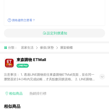
價格趨勢怎麼看？
設定到價通知
分類：
居家生活
傢俱/床墊
層架櫥櫃
東森購物 ETMall
注意事項： 1. 透過LINE購物前往東森購物ETMall頁面，並在同一
瀏覽器於24小時內完成結帳，才具點數回饋資格。 2. LINE購物
點數回饋僅限「東森購物ETMall」商品，購買不具返點類別的商
品，以及使用網連通會員、企業福委會員等身份結帳成立之訂
單，皆不在點數回饋範圍內。 3. 如購買以下類別商品，將無法獲
相似商品
熱銷排行榜
得點數回饋：旅遊/住宿券、餐票券、手錶、精品、珠寶、
APPLE、愛買、虛擬點數卡、悠遊卡、一卡通、icash愛金卡、環
相似商品
球嚴選、商城、專案商品、「草莓網」全館商品。 4. 如取消訂