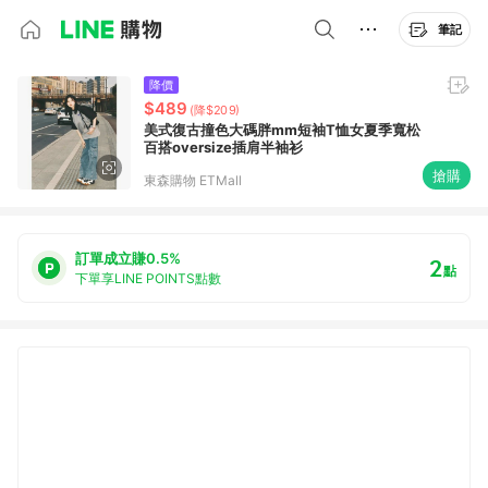
筆記
降價
$489
(降$209)
美式復古撞色大碼胖mm短袖T恤女夏季寬松
百搭oversize插肩半袖衫
搶購
東森購物 ETMall
訂單成立賺0.5%
2
點
下單享LINE POINTS點數