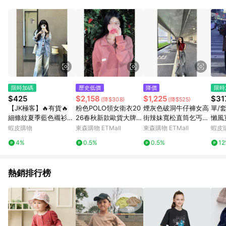
單、退貨、退款或購物中登出東森購物ETMall，將無法獲得點數
回饋。 5. 點數回饋會扣除所有折扣優惠後之最終發票金額計算，
實際回饋請依LINE購物通知為主。 6. 訂單如有使用東森購物
ETMall站內之折扣優惠(包含但不限於東森幣、樂透金、東森現金
券等)，不具點數回饋資格。詳細請依東森購物ETMall之結帳頁面
顯示為準。 7. LINE購物設有「單一商品最高回饋點數」機制(特
殊活動時開放「回饋無上限」)，以同一訂單中同一商品不論件數
計算，並依訂單成立時間當下LINE購物所設定的回饋機制為準。
8. LINE購物為購物資訊整合性平台，商品資料更新會有時間差，
限時加碼
歷史低價
降價
限時
如顯示之商品規格、顏色、價位、贈品與東森購物ETMall銷售網
$425
$2,158
$1,225
$31
(降$308)
(降$525)
頁不符，以銷售網頁標示為準。 9. 若有贈點爭議，請務必於訂單
【JK極客】🔥有貨🔥
粉色POLO領女衛衣20
煙灰色破洞牛仔褲女高
單/
日期+180天以內至LINE購物客服洽詢；若超過180天(含)以上進
細條紋夏季藍色襯衫長
26春秋新款歐貨大牌外
街辣妹寬松直筒乞丐褲
懶風
行申訴，恕無法贈點回饋。 10. 部分點數紅包僅限指定商品使
袖2025設計感小衆寬
套休閑長袖情侶款上衣
高腰顯瘦垂感闊腿褲夏
生外
蝦皮購物
東森購物 ETMall
東森購物 ETMall
蝦皮
用，或不適用於無回饋商品。各點數紅包之適用商品與使用條件
鬆百搭襯衣打底上衣女
潮
請依點數紅包頁面規則為準。
4%
0.5%
0.5%
1
襯衣 簡約女襯衫
熱銷排行榜