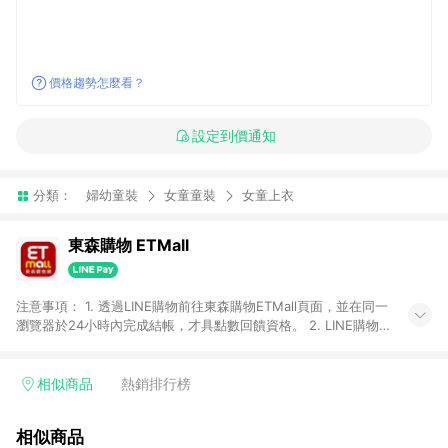
價格趨勢怎麼看？
設定到價通知
分類：
婦幼童裝
女童童裝
女童上衣
東森購物 ETMall
注意事項： 1. 透過LINE購物前往東森購物ETMall頁面，並在同一
瀏覽器於24小時內完成結帳，才具點數回饋資格。 2. LINE購物
點數回饋僅限「東森購物ETMall」商品，購買不具返點類別的商
品，以及使用網連通會員、企業福委會員等身份結帳成立之訂
單，皆不在點數回饋範圍內。 3. 如購買以下類別商品，將無法獲
相似商品
熱銷排行榜
得點數回饋：旅遊/住宿券、餐票券、手錶、精品、珠寶、
APPLE、愛買、虛擬點數卡、悠遊卡、一卡通、icash愛金卡、環
相似商品
球嚴選、商城、專案商品、「草莓網」全館商品。 4. 如取消訂