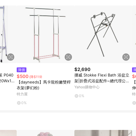
訂單成立時間當下LINE購物所設定的回饋機制為準。 8. LINE購物為購物資
，如顯示之商品規格、顏色、價位、贈品與東森購物ETMall銷售網頁不符，以
，請務必於訂單日期+180天以內至LINE購物客服洽詢；若超過180天(含)以上
部分點數紅包僅限指定商品使用，或不適用於無回饋商品。各點數紅包之適用商品與
$2,690
降價
P040
挪威 Stokke Flexi Bath 浴盆立
$500
$
(降$119)
0Wx192
架|折疊式浴盆配件~總代理公司
【dayneeds】馬卡龍粉嫩雙桿
【
貨
Yahoo購物中心
衣架(夢幻粉)
伸
(
特力屋
特
0%
0%