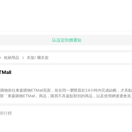
設定到價通知
收納用品
衣架/ 曬衣架
Mall
INE購物前往東森購物ETMall頁面，並在同一瀏覽器於24小時內完成結帳，才具
回饋僅限「東森購物ETMall」商品，購買不具返點類別的商品，以及使用網連通會
皆不在點數回饋範圍內。 3. 如購買以下類別商品，將無法獲得點數回饋：旅
APPLE、愛買、虛擬點數卡、悠遊卡、一卡通、icash愛金卡、環球嚴選、
4. 如取消訂單、退貨、退款或購物中登出東森購物ETMall，將無法獲得點數回饋
排行榜
之最終發票金額計算，實際回饋請依LINE購物通知為主。 6. 訂單如有使用東森購
限於東森幣、樂透金、東森現金券等)，不具點數回饋資格。詳細請依東森購物ET
INE購物設有「單一商品最高回饋點數」機制(特殊活動時開放「回饋無上限」)，