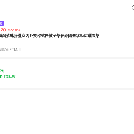
價
420
(降$105)
銹鋼落地折疊室內外雙桿式掛被子架伸縮陽臺移動涼曬衣架
購物 ETMall
5%
OINTS點數