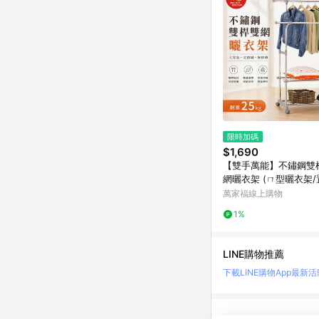
限時加碼
$1,690
【雙手萬能】不鏽鋼雙
網曬衣架 (ㄇ型曬衣架/
納/伸縮/雙桿衣架)
萬家福線上購物
1%
LINE購物推薦
下載LINE購物App
最新活