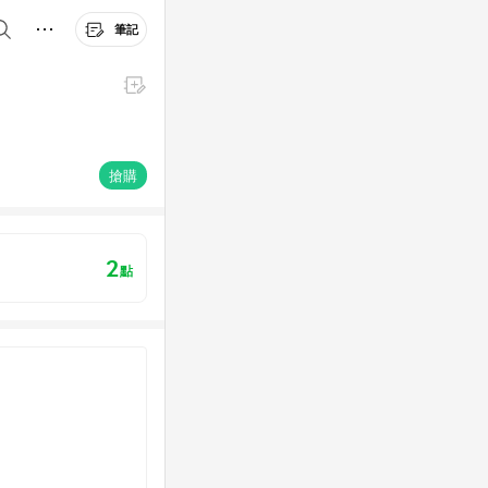
筆記
搶購
2
點