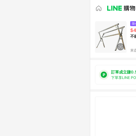
降
$
不
東森
訂單成立賺0.
下單享LINE P