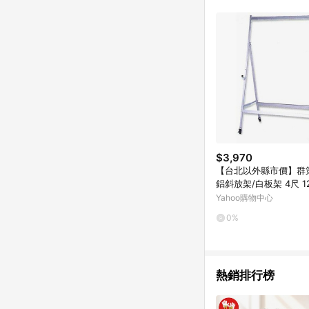
商品不論件數計算，並依
品資料更新會有時間差
準。 9. 若有贈點爭議
贈點回饋。 10. 
紅包頁面規則為準。
$3,970
【台北以外縣市價】群策 
鋁斜放架/白板架 4尺 12
Hx60D (NOD)
Yahoo購物中心
0%
熱銷排行榜