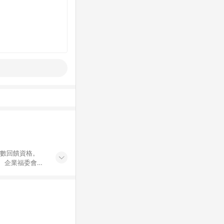
點數回饋資格。
員、企業福委會員
遊/住宿券、餐票
商城、專案商品、
。 5. 點數回
物ETMall站
Mall之結帳頁
以同一訂單中同一