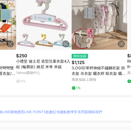
$250
$
限時加碼
小禮堂 迪士尼 造型兒童衣架4入
R
$1,125
組 (輪廓款) 維尼 米奇 米妮
R
桿彎彎雙
(LOGIS)單桿伸縮不鏽鋼衣架 掛
Yahoo購物中心
萬
置衣架/收
衣架 吊衣架 曬衣桿 晾衣架 曬衣
架 【HH-1】
萬家福線上購物
0%
1%
動
LINE購物護照
LINE POINTS點數紅包
賺點教學
常見問題
聯絡我們