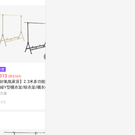
訊整合性平台，商
銷售網頁標示為
進行申訴，恕無法
使用條件請依點數
$2,490
降價
歷史低價
Home Zone 鋁合金蝶型折疊曬
613
$1,736
(降$586)
(降$7
衣架
好氣氛家居】2.3米多功能折疊
日本限定 HAN
特力屋
縮Y型曬衣架/晾衣架/曬衣桿
輕便 收納吊桿
防風馬蹄腳)奶白
力屋
Marais 瑪黑家
1%
0%
0.5%