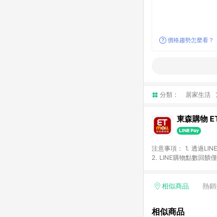
價格趨勢怎麼看？
分類：
居家生活
東森購物 ET
注意事項： 1. 透過L
2. LINE購物點數
等身份結帳成立之訂單，
券、手錶、精品、珠寶、
「草莓網」全館商品。 
相似商品
熱銷
饋會扣除所有折扣優惠後
內之折扣優惠(包含但不
相似商品
面顯示為準。 7. L