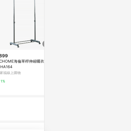
899
歷史低價
ICHOME海倫單桿伸縮曬衣架I-
$139
$276
(雙重省$27)
(降$68)
-HA164
【台灣24h出貨】伸縮層架 衣櫃
晾衣架陽臺家
家福線上購物
分層隔板 伸縮置物架 衣物收納
臥室曬衣服架
置物架 衣櫃收納 免釘可疊加 伸
蝦皮購物
室內
東森購物 ETMa
1%
縮隔板 收納架 衣櫥
5.2%
0.5%