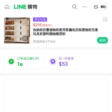
筆記
歷史低價
$215
(降$53)
收納柜折疊儲物柜家用客廳免安裝置物柜兒童
玩具柜塑料雜物整理柜
搶購
東森購物 ETMall
訂單成立賺0.5%
近一年最省
1
$53
點