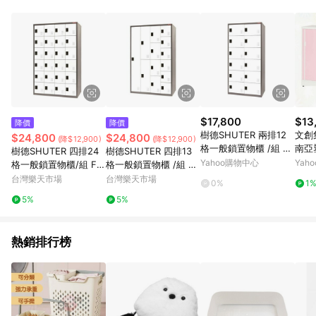
單、退貨、退款或購物中登出東森購物ETMall，將無法獲得點數
回饋。 5. 點數回饋會扣除所有折扣優惠後之最終發票金額計算，
實際回饋請依LINE購物通知為主。 6. 訂單如有使用東森購物
ETMall站內之折扣優惠(包含但不限於東森幣、樂透金、東森現金
券等)，不具點數回饋資格。詳細請依東森購物ETMall之結帳頁面
顯示為準。 7. LINE購物設有「單一商品最高回饋點數」機制(特
殊活動時開放「回饋無上限」)，以同一訂單中同一商品不論件數
計算，並依訂單成立時間當下LINE購物所設定的回饋機制為準。
8. LINE購物為購物資訊整合性平台，商品資料更新會有時間差，
$17,800
$13
降價
降價
如顯示之商品規格、顏色、價位、贈品與東森購物ETMall銷售網
樹德SHUTER 兩排12
文創集
$24,800
$24,800
(降$12,900)
(降$12,900)
頁不符，以銷售網頁標示為準。 9. 若有贈點爭議，請務必於訂單
格一般鎖置物櫃 /組 FC
南亞
樹德SHUTER 四排24
樹德SHUTER 四排13
日期+180天以內至LINE購物客服洽詢；若超過180天(含)以上進
-212K
門中多
Yahoo購物中心
Yah
格一般鎖置物櫃/組 FC
格一般鎖置物櫃 /組 FC
行申訴，恕無法贈點回饋。 10. 部分點數紅包僅限指定商品使
40.
-424K
-M413K
台灣樂天市場
台灣樂天市場
用，或不適用於無回饋商品。各點數紅包之適用商品與使用條件
0%
1
請依點數紅包頁面規則為準。
5%
5%
熱銷排行榜