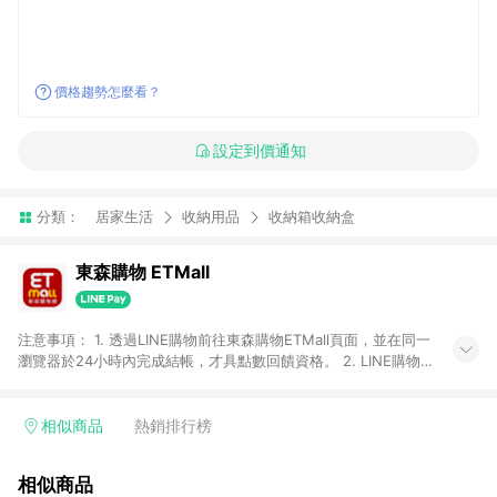
價格趨勢怎麼看？
設定到價通知
分類：
居家生活
收納用品
收納箱收納盒
東森購物 ETMall
注意事項： 1. 透過LINE購物前往東森購物ETMall頁面，並在同一
瀏覽器於24小時內完成結帳，才具點數回饋資格。 2. LINE購物
點數回饋僅限「東森購物ETMall」商品，購買不具返點類別的商
品，以及使用網連通會員、企業福委會員等身份結帳成立之訂
單，皆不在點數回饋範圍內。 3. 如購買以下類別商品，將無法獲
相似商品
熱銷排行榜
得點數回饋：旅遊/住宿券、餐票券、手錶、精品、珠寶、
APPLE、愛買、虛擬點數卡、悠遊卡、一卡通、icash愛金卡、環
相似商品
球嚴選、商城、專案商品、「草莓網」全館商品。 4. 如取消訂