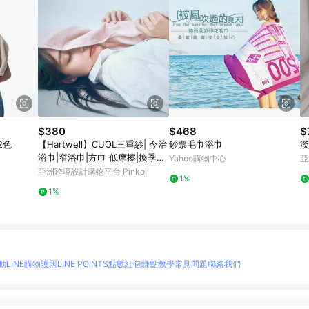
$380
$468
$
2色
【Hartwell】CUOL三重紗| 今治
鈔票毛巾浴巾
淡
浴巾|窄浴巾|方巾 低摩擦|換季必
Yahoo購物中心
亞
備
亞洲跨境設計購物平台 Pinkoi
1%
1%
動
LINE購物護照
LINE POINTS點數紅包
賺點教學
常見問題
聯絡我們