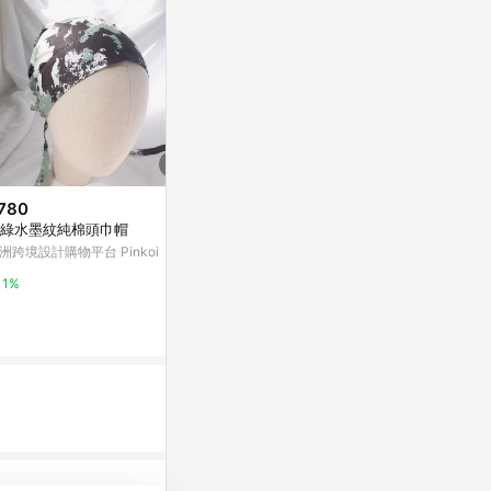
780
限時加碼
綠水墨紋純棉頭巾帽
$95
$200
(雙重省$1
洲跨境設計購物平台 Pinkoi
【enhanc
運動頭帶
式洗臉巾120
adidas 官方網站
1%
屈臣氏Watson
5%
3%