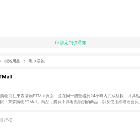
設定到價通知
衛浴用品
毛巾浴袍
Mall
INE購物前往東森購物ETMall頁面，並在同一瀏覽器於24小時內完成結帳，才具
回饋僅限「東森購物ETMall」商品，購買不具返點類別的商品，以及使用網連通會
皆不在點數回饋範圍內。 3. 如購買以下類別商品，將無法獲得點數回饋：旅
APPLE、愛買、虛擬點數卡、悠遊卡、一卡通、icash愛金卡、環球嚴選、
4. 如取消訂單、退貨、退款或購物中登出東森購物ETMall，將無法獲得點數回饋
排行榜
之最終發票金額計算，實際回饋請依LINE購物通知為主。 6. 訂單如有使用東森購
限於東森幣、樂透金、東森現金券等)，不具點數回饋資格。詳細請依東森購物ET
INE購物設有「單一商品最高回饋點數」機制(特殊活動時開放「回饋無上限」)，