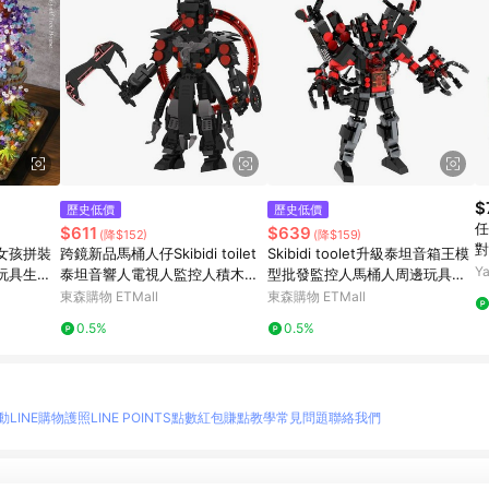
$
歷史低價
歷史低價
任
$611
$639
(降$152)
(降$159)
對
女孩拼裝
跨鏡新品馬桶人仔Skibidi toilet
Skibidi toolet升級泰坦音箱王模
啟
Y
玩具生日
泰坦音響人電視人監控人積木玩
型批發監控人馬桶人周邊玩具積
具
木
東森購物 ETMall
東森購物 ETMall
0.5%
0.5%
動
LINE購物護照
LINE POINTS點數紅包
賺點教學
常見問題
聯絡我們