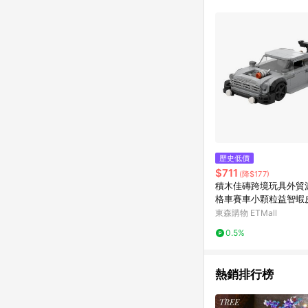
商品不論件數計算，並依
品資料更新會有時間差
準。 9. 若有贈點爭議
贈點回饋。 10. 
紅包頁面規則為準。
歷史低價
$711
(降$177)
積木佳磚跨境玩具外貿
格車賽車小顆粒益智蝦皮l
熱賣
東森購物 ETMall
0.5%
熱銷排行榜