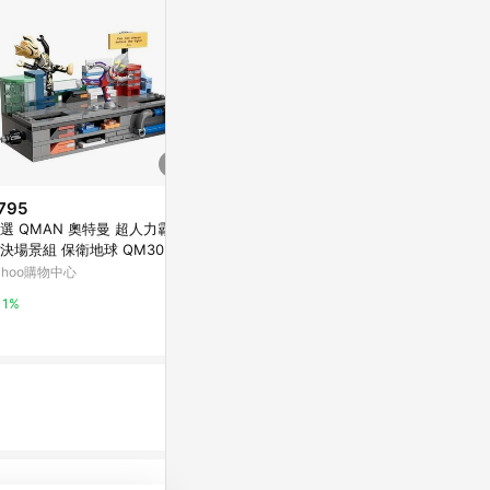
795
$564
$1,280
選 QMAN 奧特曼 超人力霸王
Archbrick 威利斯大廈(西爾斯大
【日本 ama
決場景組 保衛地球 QM30513
樓)微積木 Nanoblock
撫布積木
蒙積木 公司貨
ahoo購物中心
亞洲跨境設計購物平台 Pinkoi
亞洲跨境設計購物
1%
1%
1%