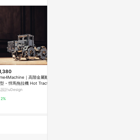
訊整合性平台，商
銷售網頁標示為
進行申訴，恕無法
使用條件請依點數
1,380
$1,580
$3,880
ime4Machine｜高階金屬動力
dOLOb-DIY木質-連結貨櫃車2件
Time4Mac
模型 - 悍馬拖拉機 Hot Tractor
特惠組-耶誕交換禮物
模型 - 咆哮年
Roadster
.設計uDesign
亞洲跨境設計購物平台 Pinkoi
有.設計uDesig
2%
1%
2%