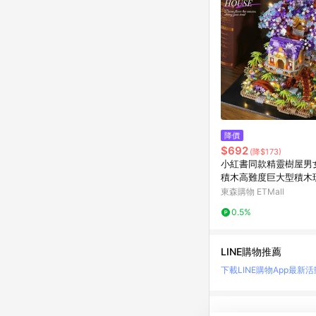
降價
$692
(降$173)
小紅書同款精靈樹屋男
積木高難度巨大型積木
禮物
東森購物 ETMall
0.5%
LINE購物推薦
下載LINE購物App
最新活