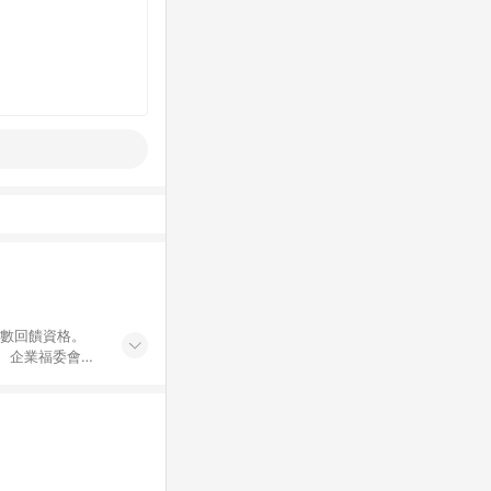
點數回饋資格。
員、企業福委會員
遊/住宿券、餐票
商城、專案商品、
。 5. 點數回
物ETMall站
Mall之結帳頁
以同一訂單中同一