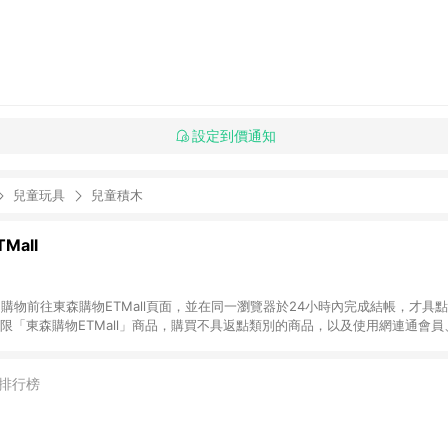
設定到價通知
兒童玩具
兒童積木
Mall
INE購物前往東森購物ETMall頁面，並在同一瀏覽器於24小時內完成結帳，才具
回饋僅限「東森購物ETMall」商品，購買不具返點類別的商品，以及使用網連通會
皆不在點數回饋範圍內。 3. 如購買以下類別商品，將無法獲得點數回饋：旅
APPLE、愛買、虛擬點數卡、悠遊卡、一卡通、icash愛金卡、環球嚴選、
4. 如取消訂單、退貨、退款或購物中登出東森購物ETMall，將無法獲得點數回饋
排行榜
之最終發票金額計算，實際回饋請依LINE購物通知為主。 6. 訂單如有使用東森購
限於東森幣、樂透金、東森現金券等)，不具點數回饋資格。詳細請依東森購物ET
INE購物設有「單一商品最高回饋點數」機制(特殊活動時開放「回饋無上限」)，