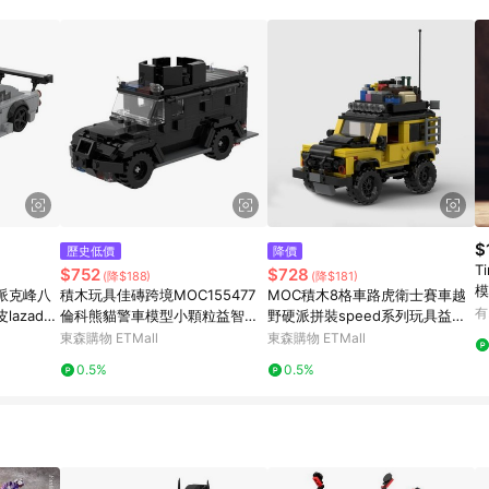
訂單成立時間當下LINE購物所設定的回饋機制為準。 8. LINE購物為購物資
，如顯示之商品規格、顏色、價位、贈品與東森購物ETMall銷售網頁不符，以
，請務必於訂單日期+180天以內至LINE購物客服洽詢；若超過180天(含)以上
部分點數紅包僅限指定商品使用，或不適用於無回饋商品。各點數紅包之適用商品與
$
歷史低價
降價
T
$752
$728
(降$188)
(降$181)
派克峰八
積木玩具佳磚跨境MOC155477
MOC積木8格車路虎衛士賽車越
有
azada
倫科熊貓警車模型小顆粒益智亞
野硬派拼裝speed系列玩具益智8
馬遜
一12歲
東森購物 ETMall
東森購物 ETMall
0.5%
0.5%