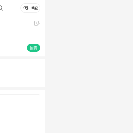
筆記
搶購