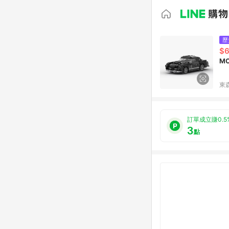
歷
$
M
東森
訂單成立賺0.5
3
點