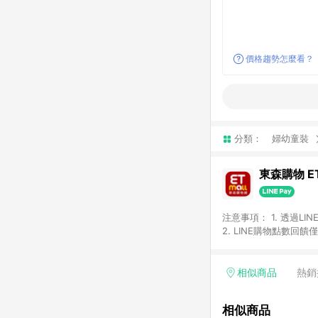
價格趨勢怎麼看？
分類：
婦幼童裝
東森購物 ET
注意事項： 1. 透過L
2. LINE購物點數
等身份結帳成立之訂單，
券、手錶、精品、珠寶、
「草莓網」全館商品。 
相似商品
熱銷
饋會扣除所有折扣優惠後
內之折扣優惠(包含但不
相似商品
面顯示為準。 7. L