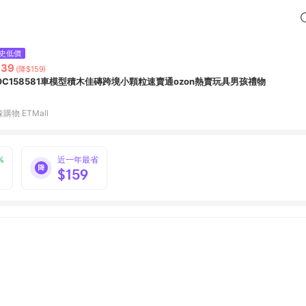
史低價
639
(降$159)
OC158581車模型積木佳磚跨境小顆粒速賣通ozon熱賣玩具男孩禮物
購物 ETMall
%
近一年最省
$159