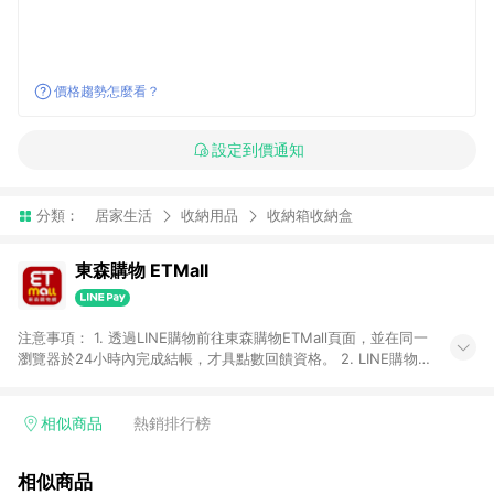
價格趨勢怎麼看？
設定到價通知
分類：
居家生活
收納用品
收納箱收納盒
東森購物 ETMall
注意事項： 1. 透過LINE購物前往東森購物ETMall頁面，並在同一
瀏覽器於24小時內完成結帳，才具點數回饋資格。 2. LINE購物
點數回饋僅限「東森購物ETMall」商品，購買不具返點類別的商
品，以及使用網連通會員、企業福委會員等身份結帳成立之訂
單，皆不在點數回饋範圍內。 3. 如購買以下類別商品，將無法獲
相似商品
熱銷排行榜
得點數回饋：旅遊/住宿券、餐票券、手錶、精品、珠寶、
APPLE、愛買、虛擬點數卡、悠遊卡、一卡通、icash愛金卡、環
相似商品
球嚴選、商城、專案商品、「草莓網」全館商品。 4. 如取消訂