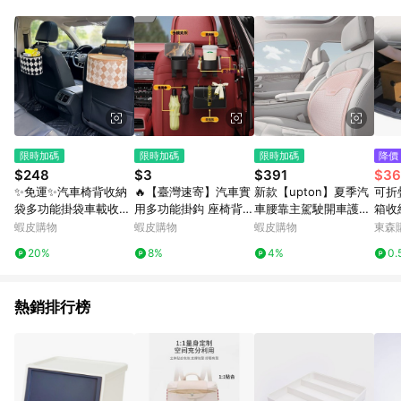
單、退貨、退款或購物中登出東森購物ETMall，將無法獲得點數
回饋。 5. 點數回饋會扣除所有折扣優惠後之最終發票金額計算，
實際回饋請依LINE購物通知為主。 6. 訂單如有使用東森購物
ETMall站內之折扣優惠(包含但不限於東森幣、樂透金、東森現金
券等)，不具點數回饋資格。詳細請依東森購物ETMall之結帳頁面
顯示為準。 7. LINE購物設有「單一商品最高回饋點數」機制(特
殊活動時開放「回饋無上限」)，以同一訂單中同一商品不論件數
計算，並依訂單成立時間當下LINE購物所設定的回饋機制為準。
8. LINE購物為購物資訊整合性平台，商品資料更新會有時間差，
限時加碼
限時加碼
限時加碼
降價
如顯示之商品規格、顏色、價位、贈品與東森購物ETMall銷售網
$248
$3
$391
$36
頁不符，以銷售網頁標示為準。 9. 若有贈點爭議，請務必於訂單
✨免運✨汽車椅背收納
🔥【臺灣速寄】汽車實
新款【upton】夏季汽
可折
日期+180天以內至LINE購物客服洽詢；若超過180天(含)以上進
袋多功能掛袋車載收納
用多功能掛鈎 座椅背多
車腰靠主駕駛開車護腰
箱收
行申訴，恕無法贈點回饋。 10. 部分點數紅包僅限指定商品使
盒車內收納置物儲物用
功能掛鈎 雙卡槽固定手
靠背墊夏天透氣車載腰
斯拉
蝦皮購物
蝦皮購物
蝦皮購物
東森購
用，或不適用於無回饋商品。各點數紅包之適用商品與使用條件
品整理袋
機支架 車內置物水杯架
託司機久坐神器
請依點數紅包頁面規則為準。
20%
8%
4%
0.
手機支架必備用品大全
熱銷排行榜