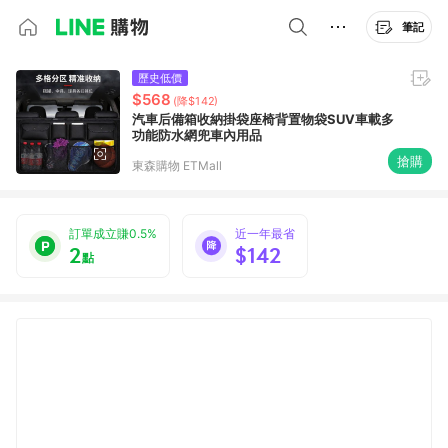
筆記
歷史低價
$568
(降$142)
汽車后備箱收納掛袋座椅背置物袋SUV車載多
功能防水網兜車內用品
搶購
東森購物 ETMall
訂單成立賺0.5%
近一年最省
2
$142
點