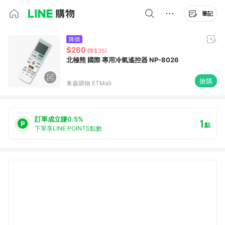
筆記
降價
$260
(降$35)
北極熊 國際 專用冷氣遙控器 NP-8026
搶購
東森購物 ETMall
訂單成立賺0.5%
1
點
下單享LINE POINTS點數