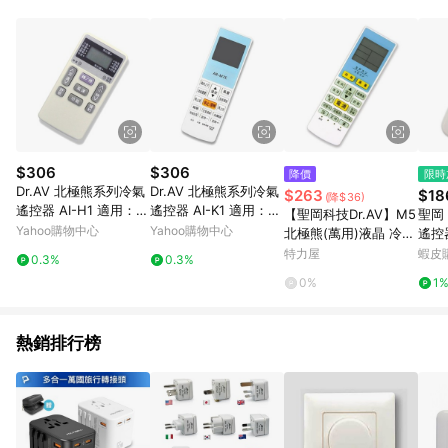
單、退貨、退款或購物中登出東森購物ETMall，將無法獲得點數
回饋。 5. 點數回饋會扣除所有折扣優惠後之最終發票金額計算，
實際回饋請依LINE購物通知為主。 6. 訂單如有使用東森購物
ETMall站內之折扣優惠(包含但不限於東森幣、樂透金、東森現金
券等)，不具點數回饋資格。詳細請依東森購物ETMall之結帳頁面
顯示為準。 7. LINE購物設有「單一商品最高回饋點數」機制(特
殊活動時開放「回饋無上限」)，以同一訂單中同一商品不論件數
計算，並依訂單成立時間當下LINE購物所設定的回饋機制為準。
8. LINE購物為購物資訊整合性平台，商品資料更新會有時間差，
$306
$306
降價
限時
如顯示之商品規格、顏色、價位、贈品與東森購物ETMall銷售網
Dr.AV 北極熊系列冷氣
Dr.AV 北極熊系列冷氣
$263
$18
(降$36)
頁不符，以銷售網頁標示為準。 9. 若有贈點爭議，請務必於訂單
遙控器 AI-H1 適用：HI
遙控器 AI-K1 適用：K
【聖岡科技Dr.AV】M5
聖岡 
日期+180天以內至LINE購物客服洽詢；若超過180天(含)以上進
TACHI日立
OLIN歌林
Yahoo購物中心
Yahoo購物中心
北極熊(萬用)液晶 冷氣
遙控器
行申訴，恕無法贈點回饋。 10. 部分點數紅包僅限指定商品使
遙控器
nic 適用 窗型 分離式
特力屋
蝦皮
用，或不適用於無回饋商品。各點數紅包之適用商品與使用條件
0.3%
0.3%
變頻
請依點數紅包頁面規則為準。
0%
1
熱銷排行榜