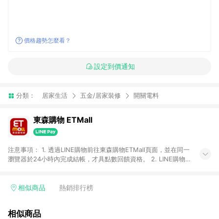
價格趨勢怎麼看？
設定到價通知
分類：
居家生活
五金/居家裝修
開關電料
東森購物 ETMall
注意事項： 1. 透過LINE購物前往東森購物ETMall頁面，並在同一
瀏覽器於24小時內完成結帳，才具點數回饋資格。 2. LINE購物
點數回饋僅限「東森購物ETMall」商品，購買不具返點類別的商
品，以及使用網連通會員、企業福委會員等身份結帳成立之訂
單，皆不在點數回饋範圍內。 3. 如購買以下類別商品，將無法獲
相似商品
熱銷排行榜
得點數回饋：旅遊/住宿券、餐票券、手錶、精品、珠寶、
APPLE、愛買、虛擬點數卡、悠遊卡、一卡通、icash愛金卡、環
相似商品
球嚴選、商城、專案商品、「草莓網」全館商品。 4. 如取消訂