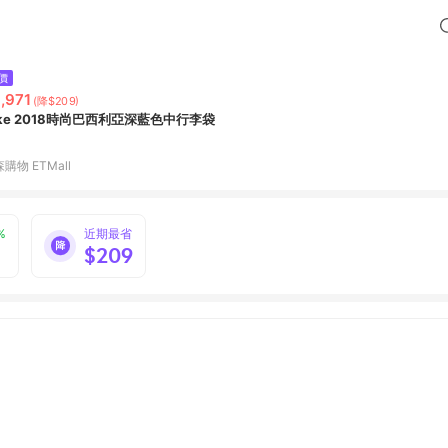
價
,971
(降$209)
ike 2018時尚巴西利亞深藍色中行李袋
購物 ETMall
%
近期最省
$209