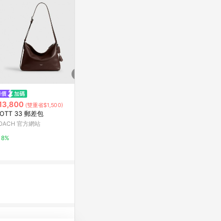
$2,996
限時加碼
Kipling拉桿旅行袋-JAYLA(多款
13,800
$616
(雙重省$1,500)
任選)FW24L1
OTT 33 郵差包
S'AIME東京
Kipling-蝦皮官方旗艦店
OACH 官方網站
旅行盥洗收納包
防
蝦皮商城
2%
8%
1%