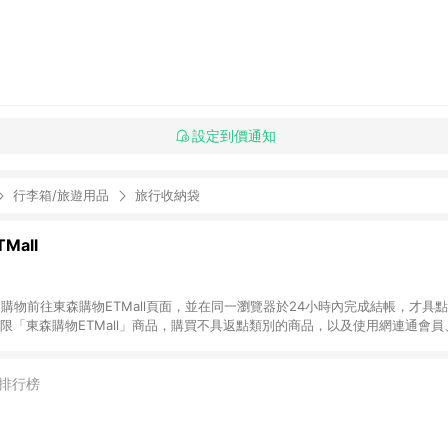
設定到價通知
行李箱/旅遊用品
旅行收納袋
Mall
INE購物前往東森購物ETMall頁面，並在同一瀏覽器於24小時內完成結帳，才具
回饋僅限「東森購物ETMall」商品，購買不具返點類別的商品，以及使用網連通會
皆不在點數回饋範圍內。 3. 如購買以下類別商品，將無法獲得點數回饋：旅
APPLE、愛買、虛擬點數卡、悠遊卡、一卡通、icash愛金卡、環球嚴選、
4. 如取消訂單、退貨、退款或購物中登出東森購物ETMall，將無法獲得點數回饋
排行榜
之最終發票金額計算，實際回饋請依LINE購物通知為主。 6. 訂單如有使用東森購
限於東森幣、樂透金、東森現金券等)，不具點數回饋資格。詳細請依東森購物ET
INE購物設有「單一商品最高回饋點數」機制(特殊活動時開放「回饋無上限」)，