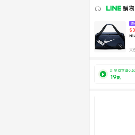
降
$3
N
東森
訂單成立賺0.5
19
點