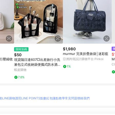
$1,980
限時加碼
murmur 完美折疊旅袋│迷彩藍
$
$50
G旅行壓縮收
亞洲跨境設計購物平台 Pinkoi
M
現貸隔日達607💥出差旅行小洗
漱包立式收納袋便攜式防水酒店
C
1%
化妝品收納包牙刷收納
蝦皮購物
7.6%
動
LINE購物護照
LINE POINTS點數紅包
賺點教學
常見問題
聯絡我們