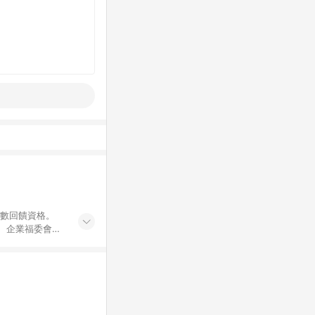
點數回饋資格。
員、企業福委會員
遊/住宿券、餐票
商城、專案商品、
。 5. 點數回
物ETMall站
Mall之結帳頁
以同一訂單中同一