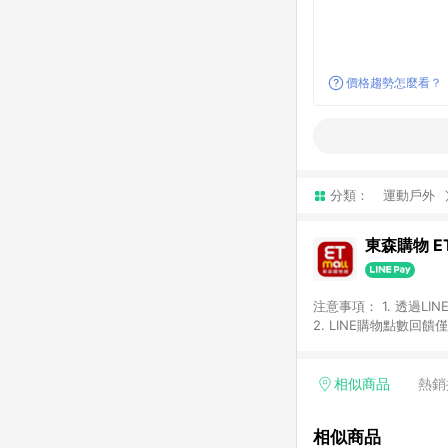
價格趨勢怎麼看？
分類：
運動戶外
東森購物 ET
注意事項： 1. 透過L
2. LINE購物點數
等身份結帳成立之訂單，
券、手錶、精品、珠寶、
「草莓網」全館商品。 
相似商品
熱銷
饋會扣除所有折扣優惠後
內之折扣優惠(包含但不
相似商品
面顯示為準。 7. L