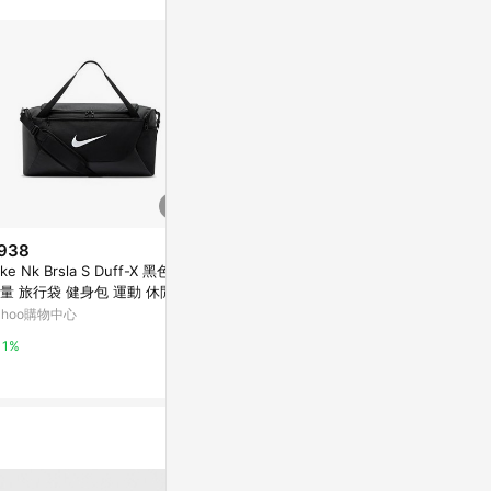
訊整合性平台，商
銷售網頁標示為
進行申訴，恕無法
使用條件請依點數
938
$1,125
降價
ike Nk Brsla S Duff-X 黑色 大
NIKE 健身包 大容量 旅行袋 運動
$3,971
(降$2
量 旅行袋 健身包 運動 休閒 手
NK BRSLA S DUFF - 9.5 41L 黑
Nike 201
袋 IB4394-010
DM3976-010
ahoo購物中心
Yahoo購物中心
中行李袋
東森購物 ETMa
1%
1%
0.5%