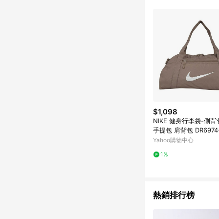
商品不論件數計算，並依
品資料更新會有時間差
準。 9. 若有贈點爭議
贈點回饋。 10. 
紅包頁面規則為準。
$1,098
NIKE 健身行李袋-側背
手提包 肩背包 DR6974-
卡白
Yahoo購物中心
1%
熱銷排行榜