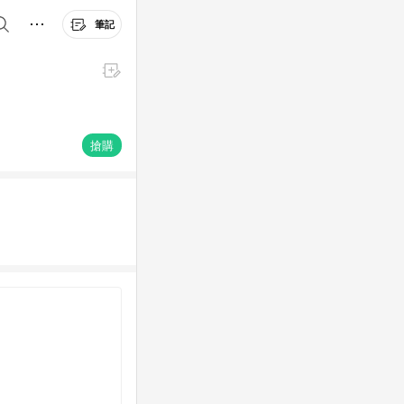
筆記
搶購