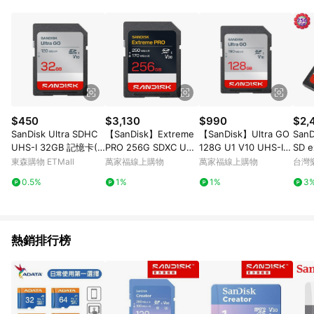
單、退貨、退款或購物中登出東森購物ETMall，將無法獲得點數
回饋。 5. 點數回饋會扣除所有折扣優惠後之最終發票金額計算，
實際回饋請依LINE購物通知為主。 6. 訂單如有使用東森購物
ETMall站內之折扣優惠(包含但不限於東森幣、樂透金、東森現金
券等)，不具點數回饋資格。詳細請依東森購物ETMall之結帳頁面
顯示為準。 7. LINE購物設有「單一商品最高回饋點數」機制(特
殊活動時開放「回饋無上限」)，以同一訂單中同一商品不論件數
計算，並依訂單成立時間當下LINE購物所設定的回饋機制為準。
8. LINE購物為購物資訊整合性平台，商品資料更新會有時間差，
$450
$3,130
$990
$2,
如顯示之商品規格、顏色、價位、贈品與東森購物ETMall銷售網
SanDisk Ultra SDHC
【SanDisk】Extreme
【SanDisk】Ultra GO
SanD
頁不符，以銷售網頁標示為準。 9. 若有贈點爭議，請務必於訂單
UHS-I 32GB 記憶卡(C
PRO 256G SDXC UHS
128G U1 V10 UHS-I S
SD e
日期+180天以內至LINE購物客服洽詢；若超過180天(含)以上進
10)[公司貨]
-I U3 V30 相機用記憶
D SDXC 記憶卡
MB/s
東森購物 ETMall
萬家福線上購物
萬家福線上購物
台灣
行申訴，恕無法贈點回饋。 10. 部分點數紅包僅限指定商品使
卡
GN-
用，或不適用於無回饋商品。各點數紅包之適用商品與使用條件
0.5%
1%
1%
3
請依點數紅包頁面規則為準。
熱銷排行榜