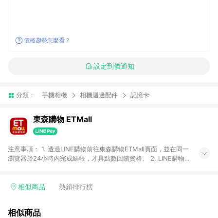
價格趨勢怎麼看？
設定到價通知
分類：
手機相機
相機週邊配件
記憶卡
東森購物 ETMall
注意事項： 1. 透過LINE購物前往東森購物ETMall頁面，並在同一
瀏覽器於24小時內完成結帳，才具點數回饋資格。 2. LINE購物
點數回饋僅限「東森購物ETMall」商品，購買不具返點類別的商
品，以及使用網連通會員、企業福委會員等身份結帳成立之訂
單，皆不在點數回饋範圍內。 3. 如購買以下類別商品，將無法獲
相似商品
熱銷排行榜
得點數回饋：旅遊/住宿券、餐票券、手錶、精品、珠寶、
APPLE、愛買、虛擬點數卡、悠遊卡、一卡通、icash愛金卡、環
相似商品
球嚴選、商城、專案商品、「草莓網」全館商品。 4. 如取消訂