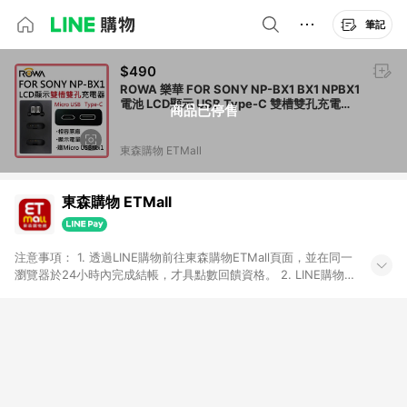
筆記
$490
ROWA 樂華 FOR SONY NP-BX1 BX1 NPBX1
電池 LCD顯示 USB Type-C 雙槽雙孔充電器
商品已停售
相容原廠 保固一年 雙充
東森購物 ETMall
東森購物 ETMall
注意事項： 1. 透過LINE購物前往東森購物ETMall頁面，並在同一
瀏覽器於24小時內完成結帳，才具點數回饋資格。 2. LINE購物
點數回饋僅限「東森購物ETMall」商品，購買不具返點類別的商
品，以及使用網連通會員、企業福委會員等身份結帳成立之訂
單，皆不在點數回饋範圍內。 3. 如購買以下類別商品，將無法獲
得點數回饋：旅遊/住宿券、餐票券、手錶、精品、珠寶、
APPLE、愛買、虛擬點數卡、悠遊卡、一卡通、icash愛金卡、環
球嚴選、商城、專案商品、「草莓網」全館商品。 4. 如取消訂
單、退貨、退款或購物中登出東森購物ETMall，將無法獲得點數