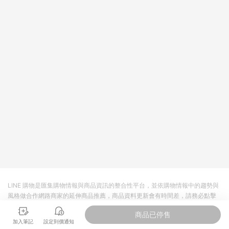
回饋。 5. 點數回饋會扣除所有折扣優惠後之最終發票金額計算，
實際回饋請依LINE購物通知為主。 6. 訂單如有使用東森購物
ETMall站內之折扣優惠(包含但不限於東森幣、樂透金、東森現金
券等)，不具點數回饋資格。詳細請依東森購物ETMall之結帳頁面
顯示為準。 7. LINE購物設有「單一商品最高回饋點數」機制(特
殊活動時開放「回饋無上限」)，以同一訂單中同一商品不論件數
計算，並依訂單成立時間當下LINE購物所設定的回饋機制為準。
8. LINE購物為購物資訊整合性平台，商品資料更新會有時間差，
如顯示之商品規格、顏色、價位、贈品與東森購物ETMall銷售網
頁不符，以銷售網頁標示為準。 9. 若有贈點爭議，請務必於訂單
日期+180天以內至LINE購物客服洽詢；若超過180天(含)以上進
行申訴，恕無法贈點回饋。 10. 部分點數紅包僅限指定商品使
用，或不適用於無回饋商品。各點數紅包之適用商品與使用條件
請依點數紅包頁面規則為準。
LINE 購物是匯集購物情報與商品資訊的整合性平台，並依購物情報中的趨勢與
風格做合作網路商家的延伸商品推薦，商品資料更新會有時間差，請務必點擊
商品至各合作網路商家，確認現售價與購物條件，一切資訊以合作廠商網頁為
商品已停售
準。
加入筆記
設定到價通知