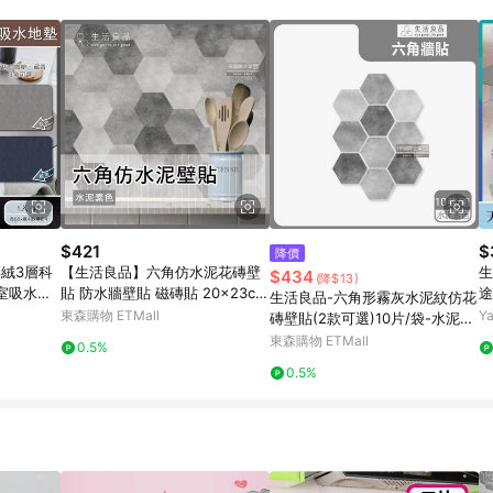
訂單成立時間當下LINE購物所設定的回饋機制為準。 8. LINE購物為購物資
，如顯示之商品規格、顏色、價位、贈品與東森購物ETMall銷售網頁不符，以
，請務必於訂單日期+180天以內至LINE購物客服洽詢；若超過180天(含)以上
部分點數紅包僅限指定商品使用，或不適用於無回饋商品。各點數紅包之適用商品與
$421
$
降價
絨3層科
【生活良品】六角仿水泥花磚壁
生
$434
(降$13)
室吸水腳
貼 防水牆壁貼 磁磚貼 20x23cm
途
生活良品-六角形霧灰水泥紋仿花
洗衣機清
水泥素色款 10片/包
墊
東森購物 ETMall
Y
磚壁貼(2款可選)10片/袋-水泥素
色款(牆壁貼皮防水磚貼,仿混凝
東森購物 ETMall
0.5%
土紋壁紙,DIY裝飾材料貼片,模擬
0.5%
水泥牆面家飾貼紙)