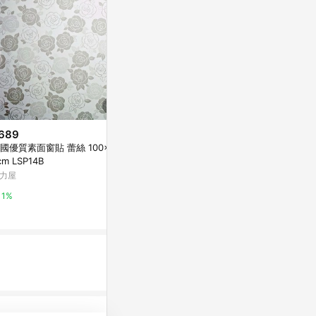
689
$133
限時加碼
國優質素面窗貼 蕾絲 100x20
時尚壁貼 - 
$59
cm LSP14B
東森購物 ETMa
🥇買4送1【可超取】支持客製 靜
力屋
電玻璃貼 加厚玻璃貼紙 遮光窗戶
0.5%
貼紙 防窺透光玻璃貼紙 透光不透
蝦皮購物
1%
明 窗花貼紙 窗戶防窺
5.6%