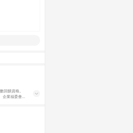
點數回饋資格。
員、企業福委會員
遊/住宿券、餐票
商城、專案商品、
。 5. 點數回
物ETMall站
Mall之結帳頁
以同一訂單中同一