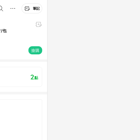
筆記
/包
搶購
2
點