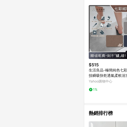
商品不論件數計算，並依
品資料更新會有時間差
準。 9. 若有贈點爭議
贈點回饋。 10. 
紅包頁面規則為準。
$515
生活良品-極簡純色七彩
技瞬吸快乾透氣柔軟浴
踏地墊1入(安全防滑可
Yahoo購物中心
洗)
1%
熱銷排行榜