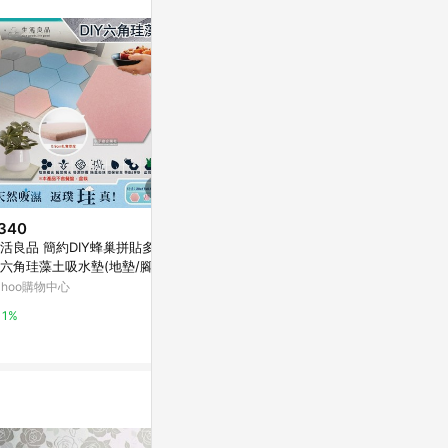
訊整合性平台，商
銷售網頁標示為
進行申訴，恕無法
使用條件請依點數
340
$358
限時加碼
活良品 簡約DIY蜂巢拼貼多用
【挪威森林】生活美學自黏式莫
$24
六角珪藻土吸水墊(地墊/腳踏
蘭迪色壁貼/壁紙-60x300cm(一
防水防霉膠帶
/杯墊/盆栽墊/桌墊)
入)
ahoo購物中心
Yahoo購物中心
帶 廚房縫隙膠
槽接縫條 馬
蝦皮購物
1%
1%
美縫貼 防水貼
1%