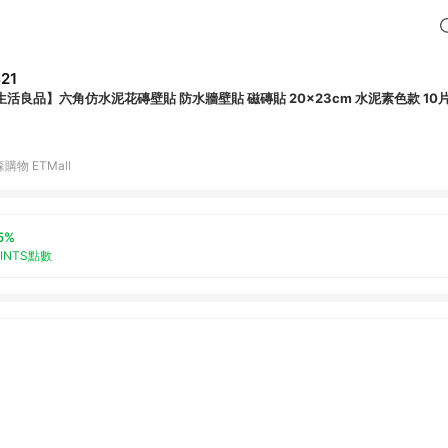
21
生活良品】六角仿水泥花磚壁貼 防水牆壁貼 磁磚貼 20x23cm 水泥素色款 10片
購物 ETMall
5%
OINTS點數