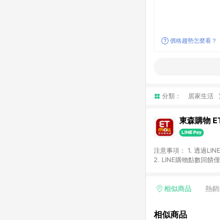
價格趨勢怎麼看？
分類：
居家生活
東森購物 ET
注意事項： 1. 透過L
2. LINE購物點數
等身份結帳成立之訂單，
券、手錶、精品、珠寶、
「草莓網」全館商品。 
相似商品
熱銷
饋會扣除所有折扣優惠後
內之折扣優惠(包含但不
相似商品
面顯示為準。 7. L