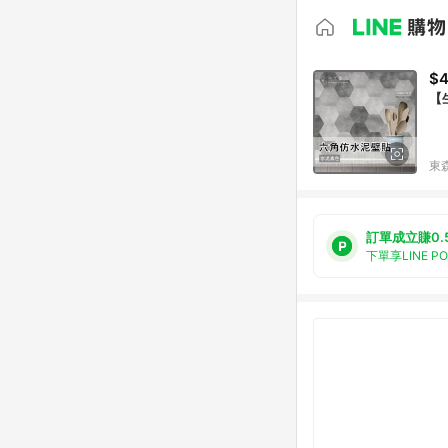
$4
【
東森
訂單成立賺0.
下單享LINE P