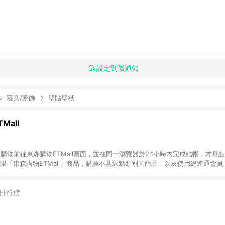
設定到價通知
寢具/家飾
壁貼壁紙
Mall
INE購物前往東森購物ETMall頁面，並在同一瀏覽器於24小時內完成結帳，才具
回饋僅限「東森購物ETMall」商品，購買不具返點類別的商品，以及使用網連通會
皆不在點數回饋範圍內。 3. 如購買以下類別商品，將無法獲得點數回饋：旅
APPLE、愛買、虛擬點數卡、悠遊卡、一卡通、icash愛金卡、環球嚴選、
4. 如取消訂單、退貨、退款或購物中登出東森購物ETMall，將無法獲得點數回饋
排行榜
之最終發票金額計算，實際回饋請依LINE購物通知為主。 6. 訂單如有使用東森購
限於東森幣、樂透金、東森現金券等)，不具點數回饋資格。詳細請依東森購物ET
INE購物設有「單一商品最高回饋點數」機制(特殊活動時開放「回饋無上限」)，