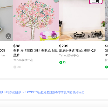
$88
$209
$
005
壁貼 愛情花樹 牆貼 壁貼紙 創意
廚房耐熱透明防油壁貼-2片
韓
壁貼
0
koi
Yahoo購物中心
Yahoo購物中心
特
1%
0%
動
LINE購物護照
LINE POINTS點數紅包
賺點教學
常見問題
聯絡我們