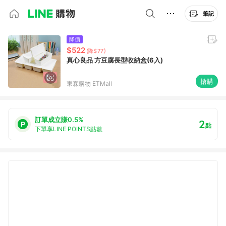
筆記
降價
$522
(降$77)
真心良品 方豆腐長型收納盒(6入)
搶購
東森購物 ETMall
訂單成立賺0.5%
2
點
下單享LINE POINTS點數