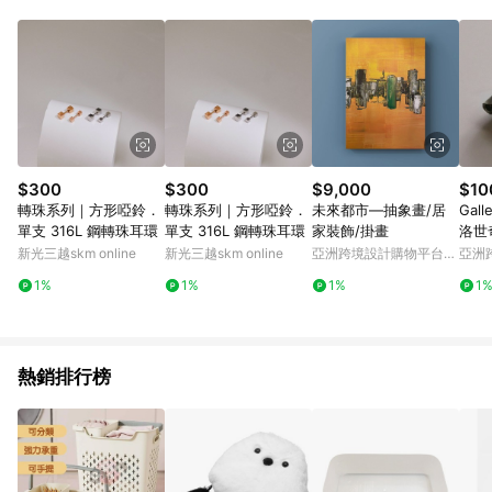
單、退貨、退款或購物中登出東森購物ETMall，將無法獲得點數
回饋。 5. 點數回饋會扣除所有折扣優惠後之最終發票金額計算，
實際回饋請依LINE購物通知為主。 6. 訂單如有使用東森購物
ETMall站內之折扣優惠(包含但不限於東森幣、樂透金、東森現金
券等)，不具點數回饋資格。詳細請依東森購物ETMall之結帳頁面
顯示為準。 7. LINE購物設有「單一商品最高回饋點數」機制(特
殊活動時開放「回饋無上限」)，以同一訂單中同一商品不論件數
計算，並依訂單成立時間當下LINE購物所設定的回饋機制為準。
8. LINE購物為購物資訊整合性平台，商品資料更新會有時間差，
$300
$300
$9,000
$10
如顯示之商品規格、顏色、價位、贈品與東森購物ETMall銷售網
轉珠系列｜方形啞鈴．
轉珠系列｜方形啞鈴．
未來都市—抽象畫/居
Gall
頁不符，以銷售網頁標示為準。 9. 若有贈點爭議，請務必於訂單
單支 316L 鋼轉珠耳環
單支 316L 鋼轉珠耳環
家裝飾/掛畫
洛世
日期+180天以內至LINE購物客服洽詢；若超過180天(含)以上進
erti
新光三越skm online
新光三越skm online
亞洲跨境設計購物平台
亞洲
行申訴，恕無法贈點回饋。 10. 部分點數紅包僅限指定商品使
Pinkoi
Pinko
用，或不適用於無回饋商品。各點數紅包之適用商品與使用條件
1%
1%
1%
1
請依點數紅包頁面規則為準。
熱銷排行榜