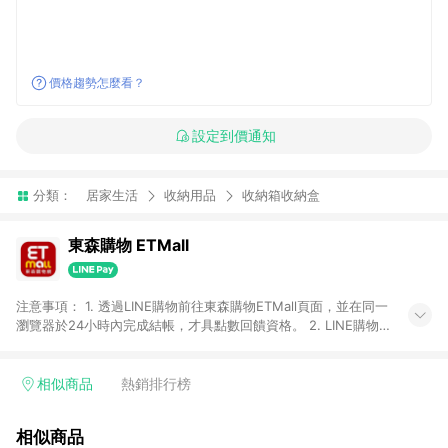
價格趨勢怎麼看？
設定到價通知
分類：
居家生活
收納用品
收納箱收納盒
東森購物 ETMall
注意事項： 1. 透過LINE購物前往東森購物ETMall頁面，並在同一
瀏覽器於24小時內完成結帳，才具點數回饋資格。 2. LINE購物
點數回饋僅限「東森購物ETMall」商品，購買不具返點類別的商
品，以及使用網連通會員、企業福委會員等身份結帳成立之訂
單，皆不在點數回饋範圍內。 3. 如購買以下類別商品，將無法獲
相似商品
熱銷排行榜
得點數回饋：旅遊/住宿券、餐票券、手錶、精品、珠寶、
APPLE、愛買、虛擬點數卡、悠遊卡、一卡通、icash愛金卡、環
相似商品
球嚴選、商城、專案商品、「草莓網」全館商品。 4. 如取消訂