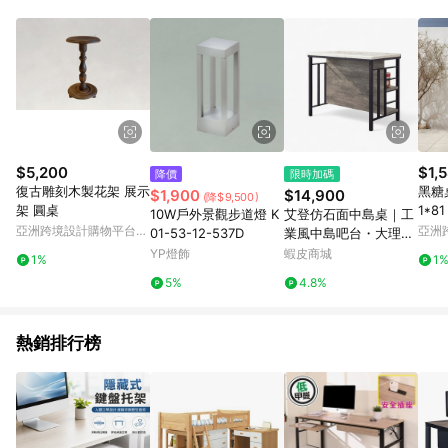
單、退貨、退款或購物中登出東森購物ETMall，將無法獲得點數
回饋。 5. 點數回饋會扣除所有折扣優惠後之最終發票金額計算，
實際回饋請依LINE購物通知為主。 6. 訂單如有使用東森購物
ETMall站內之折扣優惠(包含但不限於東森幣、樂透金、東森現金
券等)，不具點數回饋資格。詳細請依東森購物ETMall之結帳頁面
顯示為準。 7. LINE購物設有「單一商品最高回饋點數」機制(特
殊活動時開放「回饋無上限」)，以同一訂單中同一商品不論件數
計算，並依訂單成立時間當下LINE購物所設定的回饋機制為準。
8. LINE購物為購物資訊整合性平台，商品資料更新會有時間差，
$5,200
$1,
降價
限時加碼
如顯示之商品規格、顏色、價位、贈品與東森購物ETMall銷售網
復古雕刻木製花架 展示
黑糖桌 / 輕量收
$1,900
$14,900
(降$9,500)
頁不符，以銷售網頁標示為準。 9. 若有贈點爭議，請務必於訂單
架 圓桌
1*81
10W戶外景觀步道燈 K
艾登仿石面中島桌｜工
日期+180天以內至LINE購物客服洽詢；若超過180天(含)以上進
亞洲跨境設計購物平台
亞洲
01-53-12-537D
業風中島吧台・大理石
行申訴，恕無法贈點回饋。 10. 部分點數紅包僅限指定商品使
Pinkoi
Pinko
紋桌面・收納層架 TBB
YP燈飾
蝦皮商城
用，或不適用於無回饋商品。各點數紅包之適用商品與使用條件
1%
1
056
請依點數紅包頁面規則為準。
5%
4.8%
熱銷排行榜