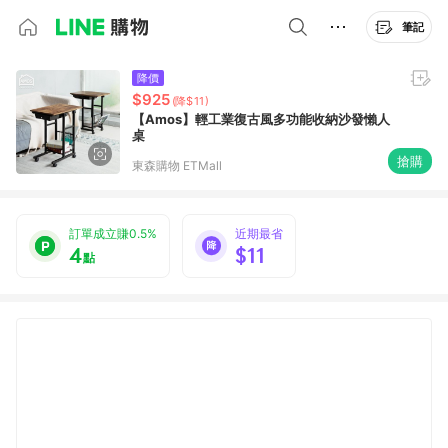
筆記
降價
$925
(降$11)
【Amos】輕工業復古風多功能收納沙發懶人
桌
搶購
東森購物 ETMall
訂單成立賺0.5%
近期最省
4
$11
點