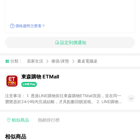
價格趨勢怎麼看？
設定到價通知
分類：
居家生活
傢俱/床墊
書桌電腦桌
東森購物 ETMall
注意事項： 1. 透過LINE購物前往東森購物ETMall頁面，並在同一
瀏覽器於24小時內完成結帳，才具點數回饋資格。 2. LINE購物
點數回饋僅限「東森購物ETMall」商品，購買不具返點類別的商
品，以及使用網連通會員、企業福委會員等身份結帳成立之訂
單，皆不在點數回饋範圍內。 3. 如購買以下類別商品，將無法獲
相似商品
熱銷排行榜
得點數回饋：旅遊/住宿券、餐票券、手錶、精品、珠寶、
APPLE、愛買、虛擬點數卡、悠遊卡、一卡通、icash愛金卡、環
相似商品
球嚴選、商城、專案商品、「草莓網」全館商品。 4. 如取消訂