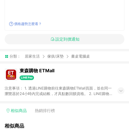
價格趨勢怎麼看？
設定到價通知
分類：
居家生活
傢俱/床墊
書桌電腦桌
東森購物 ETMall
注意事項： 1. 透過LINE購物前往東森購物ETMall頁面，並在同一
瀏覽器於24小時內完成結帳，才具點數回饋資格。 2. LINE購物
點數回饋僅限「東森購物ETMall」商品，購買不具返點類別的商
品，以及使用網連通會員、企業福委會員等身份結帳成立之訂
單，皆不在點數回饋範圍內。 3. 如購買以下類別商品，將無法獲
相似商品
熱銷排行榜
得點數回饋：旅遊/住宿券、餐票券、手錶、精品、珠寶、
APPLE、愛買、虛擬點數卡、悠遊卡、一卡通、icash愛金卡、環
相似商品
球嚴選、商城、專案商品、「草莓網」全館商品。 4. 如取消訂