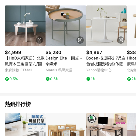
單、退貨、退款或購物中登出東森購物ETMall，將無法獲得點數
回饋。 5. 點數回饋會扣除所有折扣優惠後之最終發票金額計算，
實際回饋請依LINE購物通知為主。 6. 訂單如有使用東森購物
ETMall站內之折扣優惠(包含但不限於東森幣、樂透金、東森現金
券等)，不具點數回饋資格。詳細請依東森購物ETMall之結帳頁面
顯示為準。 7. LINE購物設有「單一商品最高回饋點數」機制(特
殊活動時開放「回饋無上限」)，以同一訂單中同一商品不論件數
計算，並依訂單成立時間當下LINE購物所設定的回饋機制為準。
8. LINE購物為購物資訊整合性平台，商品資料更新會有時間差，
$4,999
$5,280
$4,867
$38
如顯示之商品規格、顏色、價位、贈品與東森購物ETMall銷售網
【H&D東稻家居】北歐
Design Bite｜圓桌 -
Boden-艾麗莎2.7尺白
Hiro
頁不符，以銷售網頁標示為準。 9. 若有贈點爭議，請務必於訂單
風實木三角圓茶几/圓
拿鐵米
色岩板圓形餐桌/休閒
廣島
日期+180天以內至LINE購物客服洽詢；若超過180天(含)以上進
几/邊几-2色
桌/洽談桌/商務桌-80x
東森購物 ETMall
Marais 瑪黑家居
Yahoo購物中心
北歐
行申訴，恕無法贈點回饋。 10. 部分點數紅包僅限指定商品使
80x74cm
用，或不適用於無回饋商品。各點數紅包之適用商品與使用條件
0.5%
0.5%
1%
2
請依點數紅包頁面規則為準。
熱銷排行榜