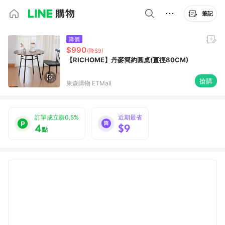
筆記
降價
$990
(降$9)
【RICHOME】丹麥簡約圓桌(直徑80CM)
搶購
東森購物 ETMall
訂單成立賺0.5%
近期最省
4
$9
點