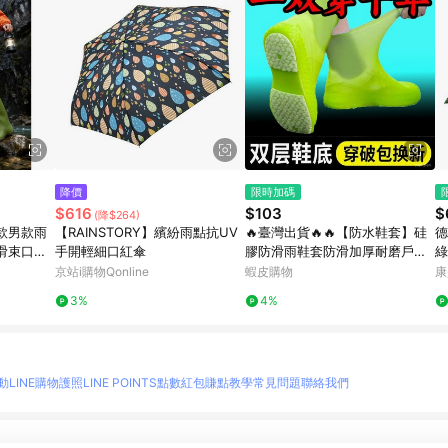
降價
限時加碼
$616
$103
$
(降$264)
款男款雨
【RAINSTORY】繽紛雨點抗UV
🔥臺灣出貨🔥🔥【防水鞋套】硅
德
滑束口防
手開輕細口紅傘
膠防滑雨鞋套防滑加厚耐磨戶外
綠
防水防雨男女雨靴套 FOWG
京站i購物Qonline
蝦皮購物
康
3%
4%
動
LINE購物護照
LINE POINTS點數紅包
賺點教學
常見問題
聯絡我們