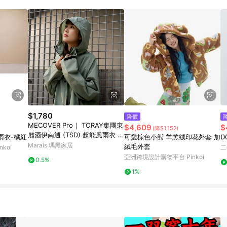
訂單成立時間當下LINE購物所設定的回饋機制為準。 8. LINE購物為購物資
，如顯示之商品規格、顏色、價位、贈品與東森購物ETMall銷售網頁不符，以
，請務必於訂單日期+180天以內至LINE購物客服洽詢；若超過180天(含)以上
部分點數紅包僅限指定商品使用，或不適用於無回饋商品。各點數紅包之適用商品與
$1,780
降價
MECOVER Pro｜ TORAY集團東
$4,609
$
(降$1,152)
麗酒伊南通 (TSD) 超能風雨衣 -
雨衣-橘紅
可愛棕色小熊 羊羔絨印花外套 加
(
冰川灰-XL/2L
Marais 瑪黑家居
絨毛外套
koi
二
亞洲跨境設計購物平台 Pinkoi
0.5%
1%