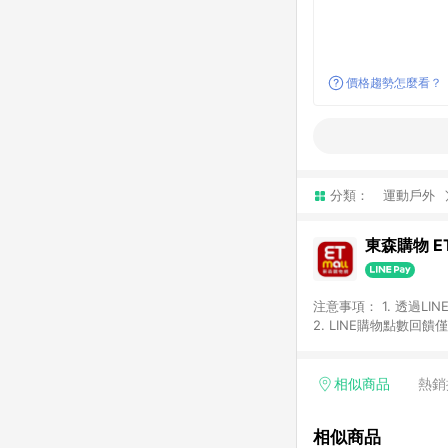
價格趨勢怎麼看？
分類：
運動戶外
東森購物 ET
注意事項： 1. 透過L
2. LINE購物點數
等身份結帳成立之訂單，
券、手錶、精品、珠寶、
「草莓網」全館商品。 
相似商品
熱銷
饋會扣除所有折扣優惠後
內之折扣優惠(包含但不
相似商品
面顯示為準。 7. L