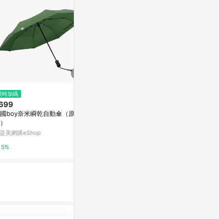
$1,380
限時加碼
限時加碼
CUOCO超
699
$129
東森購物 ETMa
國boy奈米瞬乾自動傘（原野
🔥臺灣出貨🔥全自動折疊傘 晴雨
）
傘 198骨漸變色三折傘女 晴雨兩
0.5%
用 防曬 男生遮陽傘 ins風大號雨
是美網購eShop
蝦皮購物
傘 高顏值遮陽 VH
5%
5.6%