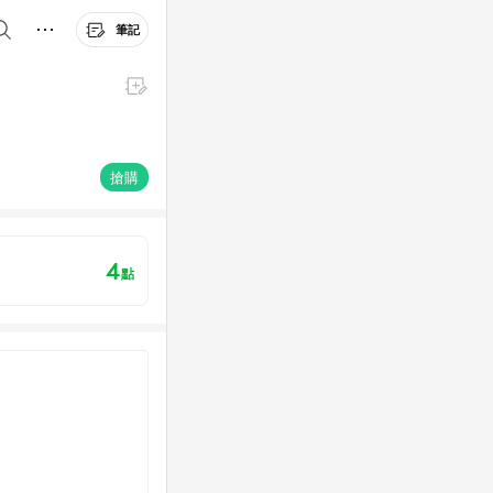
筆記
搶購
4
點