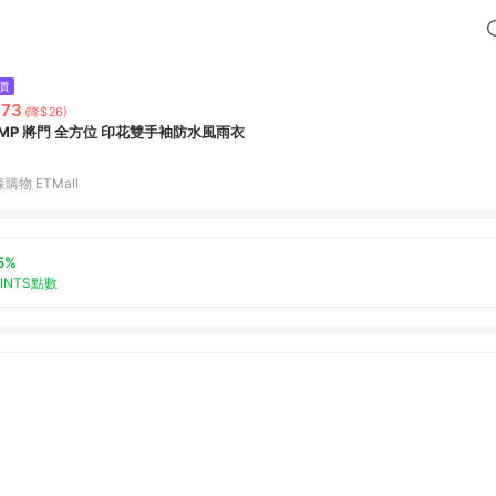
價
873
(降$26)
UMP 將門 全方位 印花雙手袖防水風雨衣
購物 ETMall
5%
OINTS點數