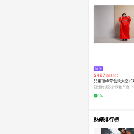
商品不論件數計算，並依
品資料更新會有時間差
準。 9. 若有贈點爭議
贈點回饋。 10. 
紅包頁面規則為準。
降價
$497
(降$202)
兒童頂峰背包款太空式
亞洲跨境設計購物平台 Pin
1%
熱銷排行榜