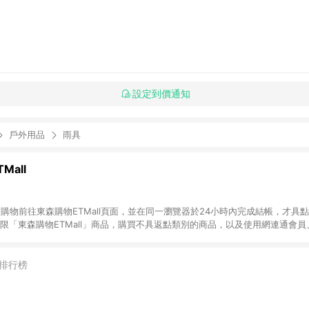
設定到價通知
戶外用品
雨具
Mall
INE購物前往東森購物ETMall頁面，並在同一瀏覽器於24小時內完成結帳，才具
回饋僅限「東森購物ETMall」商品，購買不具返點類別的商品，以及使用網連通會
皆不在點數回饋範圍內。 3. 如購買以下類別商品，將無法獲得點數回饋：旅
APPLE、愛買、虛擬點數卡、悠遊卡、一卡通、icash愛金卡、環球嚴選、
4. 如取消訂單、退貨、退款或購物中登出東森購物ETMall，將無法獲得點數回饋
排行榜
之最終發票金額計算，實際回饋請依LINE購物通知為主。 6. 訂單如有使用東森購
限於東森幣、樂透金、東森現金券等)，不具點數回饋資格。詳細請依東森購物ET
INE購物設有「單一商品最高回饋點數」機制(特殊活動時開放「回饋無上限」)，