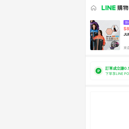
降
$
J
東森
訂單成立賺0.
下單享LINE P