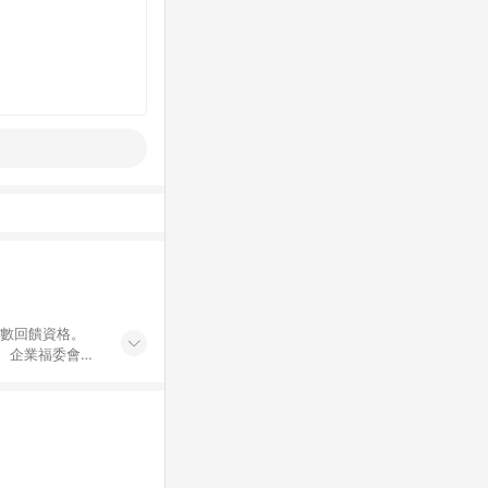
點數回饋資格。
員、企業福委會員
遊/住宿券、餐票
商城、專案商品、
。 5. 點數回
物ETMall站
Mall之結帳頁
以同一訂單中同一