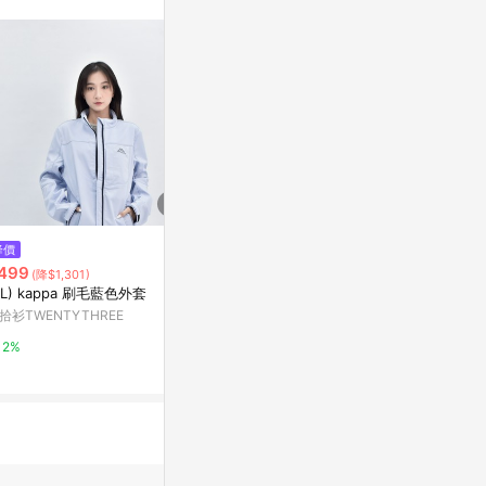
訊整合性平台，商
銷售網頁標示為
進行申訴，恕無法
使用條件請依點數
$3,200
降價
降價
馬克今天要帥
499
$1,780
(降$1,301)
(降$600)
風衣外套
XL) kappa 刷毛藍色外套
MECOVER Pro｜ TORAY集團東
亞洲跨境設計購物
麗酒伊南通 (TSD) 超能風雨衣
拾衫TWENTYTHREE
(輕量、防風防水) 灰石綠XL-2XL
citiesocial 找 好東西
1%
2%
0.5%