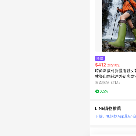
降價
$412
(降$103)
時尚新款可折疊雨鞋女
林登山雨靴戶外徒步防
水鞋
東森購物 ETMall
0.5%
LINE購物推薦
下載LINE購物App
最新活