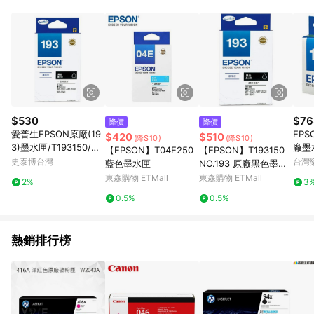
單、退貨、退款或購物中登出東森購物ETMall，將無法獲得點數
回饋。 5. 點數回饋會扣除所有折扣優惠後之最終發票金額計算，
實際回饋請依LINE購物通知為主。 6. 訂單如有使用東森購物
ETMall站內之折扣優惠(包含但不限於東森幣、樂透金、東森現金
券等)，不具點數回饋資格。詳細請依東森購物ETMall之結帳頁面
顯示為準。 7. LINE購物設有「單一商品最高回饋點數」機制(特
殊活動時開放「回饋無上限」)，以同一訂單中同一商品不論件數
計算，並依訂單成立時間當下LINE購物所設定的回饋機制為準。
8. LINE購物為購物資訊整合性平台，商品資料更新會有時間差，
$530
$76
降價
降價
如顯示之商品規格、顏色、價位、贈品與東森購物ETMall銷售網
愛普生EPSON原廠(19
EP
$420
$510
(降$10)
(降$10)
頁不符，以銷售網頁標示為準。 9. 若有贈點爭議，請務必於訂單
3)墨水匣/T193150/黑
廠墨水
【EPSON】T04E250
【EPSON】T193150
日期+180天以內至LINE購物客服洽詢；若超過180天(含)以上進
色
0 N
史泰博台灣
台灣
藍色墨水匣
NO.193 原廠黑色墨水
行申訴，恕無法贈點回饋。 10. 部分點數紅包僅限指定商品使
$22
匣
東森購物 ETMall
東森購物 ETMall
用，或不適用於無回饋商品。各點數紅包之適用商品與使用條件
2%
3
請依點數紅包頁面規則為準。
0.5%
0.5%
熱銷排行榜