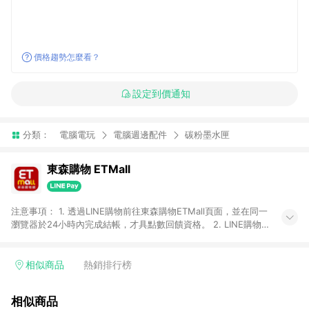
價格趨勢怎麼看？
設定到價通知
分類：
電腦電玩
電腦週邊配件
碳粉墨水匣
東森購物 ETMall
注意事項： 1. 透過LINE購物前往東森購物ETMall頁面，並在同一
瀏覽器於24小時內完成結帳，才具點數回饋資格。 2. LINE購物
點數回饋僅限「東森購物ETMall」商品，購買不具返點類別的商
品，以及使用網連通會員、企業福委會員等身份結帳成立之訂
單，皆不在點數回饋範圍內。 3. 如購買以下類別商品，將無法獲
相似商品
熱銷排行榜
得點數回饋：旅遊/住宿券、餐票券、手錶、精品、珠寶、
APPLE、愛買、虛擬點數卡、悠遊卡、一卡通、icash愛金卡、環
相似商品
球嚴選、商城、專案商品、「草莓網」全館商品。 4. 如取消訂