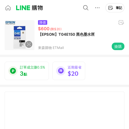
筆記
降價
$600
(降$20)
【EPSON】T04E150 黑色墨水匣
搶購
東森購物 ETMall
訂單成立賺0.5%
近期最省
3
$20
點