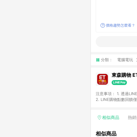
價格趨勢怎麼看？
分類：
電腦電玩
東森購物 ET
注意事項： 1. 透過L
2. LINE購物點數
等身份結帳成立之訂單，
券、手錶、精品、珠寶、
「草莓網」全館商品。 
相似商品
熱銷
饋會扣除所有折扣優惠後
內之折扣優惠(包含但不
相似商品
面顯示為準。 7. L