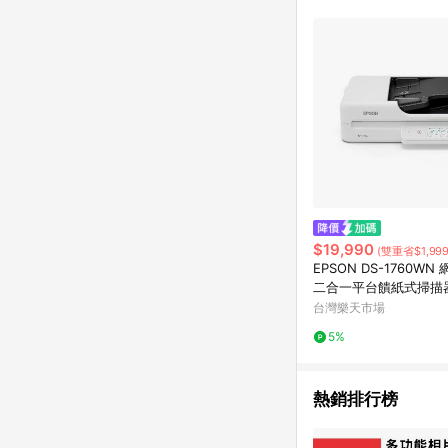
商品不論件數計算，並依
品資料更新會有時間差
準。 9. 若有贈點爭議
贈點回饋。 10. 
紅包頁面規則為準。
$19,990
(雙重省$1,999
EPSON DS-1760WN
二合一平台饋紙式掃描器
830【現省1840】
台灣樂天市場
5%
熱銷排行榜