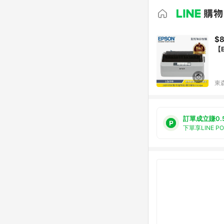
$8
【
東森
訂單成立賺0.
下單享LINE P