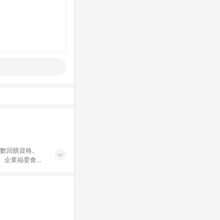
點數回饋資格。
員、企業福委會員
遊/住宿券、餐票
商城、專案商品、
。 5. 點數回
物ETMall站
Mall之結帳頁
以同一訂單中同一