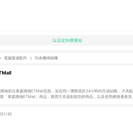
設定到價通知
電腦週邊配件
印表機掃瞄機
Mall
INE購物前往東森購物ETMall頁面，並在同一瀏覽器於24小時內完成結帳，才具
回饋僅限「東森購物ETMall」商品，購買不具返點類別的商品，以及使用網連通會
皆不在點數回饋範圍內。 3. 如購買以下類別商品，將無法獲得點數回饋：旅
APPLE、愛買、虛擬點數卡、悠遊卡、一卡通、icash愛金卡、環球嚴選、
4. 如取消訂單、退貨、退款或購物中登出東森購物ETMall，將無法獲得點數回饋
排行榜
之最終發票金額計算，實際回饋請依LINE購物通知為主。 6. 訂單如有使用東森購
限於東森幣、樂透金、東森現金券等)，不具點數回饋資格。詳細請依東森購物ET
INE購物設有「單一商品最高回饋點數」機制(特殊活動時開放「回饋無上限」)，