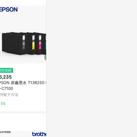
訊整合性平台，商
銷售網頁標示為
進行申訴，恕無法
使用條件請依點數
限時加碼
降價
限時加碼
5,235
$5,819
$545
(降$4,201)
PSON 原廠墨水 T13R250 藍 E
【史代新文具】EPSON AL-M22
EPSON C12
-C7100
0DN A4黑白商用雷射網路印表
盒
機
灣樂天市場
台灣樂天市場
台灣樂天市場
5%
5%
5%