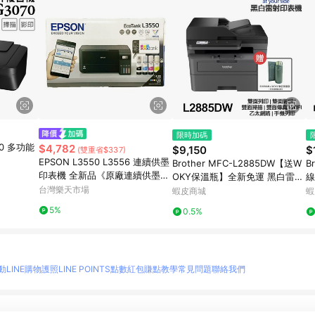
限時加碼
70 多功能
$4,782
$9,150
$
(雙重省$337)
EPSON L3550 L3556 連續供墨
Brother MFC-L2885DW【送W
B
印表機 全新品《原廠連續供墨》
OKY保溫瓶】全新免運 黑白雷射
線
｜領券最高折$220
台灣樂天市場
傳真多功能印表機 雙面列印 影印
線
蝦皮商城
蝦
掃描
5%
0.5%
動
LINE購物護照
LINE POINTS點數紅包
賺點教學
常見問題
聯絡我們