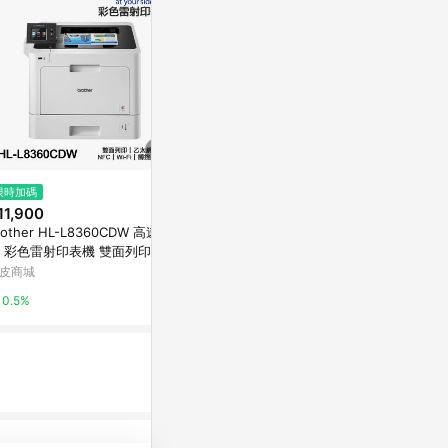
限時加碼
降價
限時加碼
11,900
$7,490
$1,490
(降$1,500)
rother HL-L8360CDW 高速無
Epson 愛普生 L5590 四合一 傳
CANON MG3
 彩色雷射印表機 雙面列印 有
真 影印 列印 掃描 連續供墨印表
快乾原子筆+
網路
機 印表機
印表機 列印 影
皮商城
台灣樂天市場
蝦皮商城
列印
0.5%
5%
0.5%