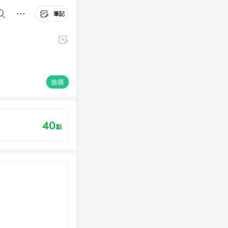
筆記
搶購
40
點