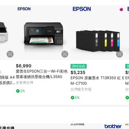
訂單成立時間當下LINE購物所設定的回饋機制為準。 8. LINE購物為購物資
，如顯示之商品規格、顏色、價位、贈品與東森購物ETMall銷售網頁不符，以
，請務必於訂單日期+180天以內至LINE購物客服洽詢；若超過180天(含)以上
部分點數紅包僅限指定商品使用，或不適用於無回饋商品。各點數紅包之適用商品與
$6,990
限時加碼
愛普生EPSON三合一Wi-Fi彩色
$5,235
$
)
螢幕連續供墨複合機/L3560
 網路版 A4
EPSON 原廠墨水 T13R350 紅 E
E
原價21
史泰博台灣
M-C7100
M
台灣樂天市場
台
2%
5%