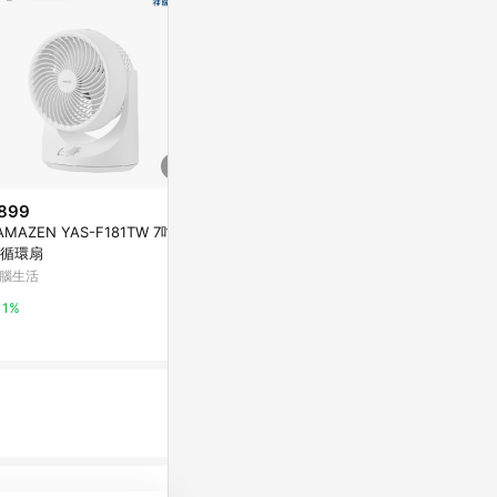
899
降價
AMAZEN YAS-F181TW 7吋氣
$858
$1,169
(雙重省$1,162)
(降$63
循環扇
【24H出貨】OPOLAR風扇 200
適用 LG Aer
腦生活
00mAh超長續航桌面小電扇 夾
氣清淨機 複合
扇 學生宿舍充電靜音辦公室充電
蝦皮購物
可水洗前置濾
綠綠好日
1%
風扇 釣魚 露營風扇
2.4%
8%