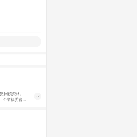
點數回饋資格。
員、企業福委會員
遊/住宿券、餐票
商城、專案商品、
。 5. 點數回
物ETMall站
Mall之結帳頁
以同一訂單中同一