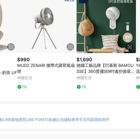
$990
$1,690
$
MUDZ ZENAIR 攜帶式露營風扇
德國工藝品牌【巴慕斯 BAMOU
Y
燈
SSE】360度擺頭9吋遙控循環壁
流
-奶茶 UF
扇 BMS-EW2475
神腦生活
神腦生活
神
1%
1%
動
LINE購物護照
LINE POINTS點數紅包
賺點教學
常見問題
聯絡我們