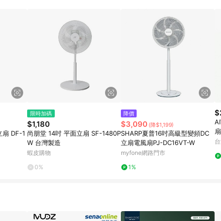
訂單成立時間當下LINE購物所設定的回饋機制為準。 8. LINE購物為購物資
，如顯示之商品規格、顏色、價位、贈品與東森購物ETMall銷售網頁不符，以
，請務必於訂單日期+180天以內至LINE購物客服洽詢；若超過180天(含)以上
部分點數紅包僅限指定商品使用，或不適用於無回饋商品。各點數紅包之適用商品與
$
限時加碼
降價
A
$1,180
$3,090
(降$1,199)
扇
扇 DF-1
尚朋堂 14吋 平面立扇 SF-1480P
SHARP夏普16吋高級型變頻DC
$
台
W 台灣製造
立扇電風扇PJ-DC16VT-W
蝦皮購物
myfone網路門市
0%
1%