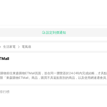
設定到價通知
生活家電
電風扇
Mall
INE購物前往東森購物ETMall頁面，並在同一瀏覽器於24小時內完成結帳，才具
回饋僅限「東森購物ETMall」商品，購買不具返點類別的商品，以及使用網連通會
皆不在點數回饋範圍內。 3. 如購買以下類別商品，將無法獲得點數回饋：旅
APPLE、愛買、虛擬點數卡、悠遊卡、一卡通、icash愛金卡、環球嚴選、
4. 如取消訂單、退貨、退款或購物中登出東森購物ETMall，將無法獲得點數回饋
排行榜
之最終發票金額計算，實際回饋請依LINE購物通知為主。 6. 訂單如有使用東森購
限於東森幣、樂透金、東森現金券等)，不具點數回饋資格。詳細請依東森購物ET
INE購物設有「單一商品最高回饋點數」機制(特殊活動時開放「回饋無上限」)，