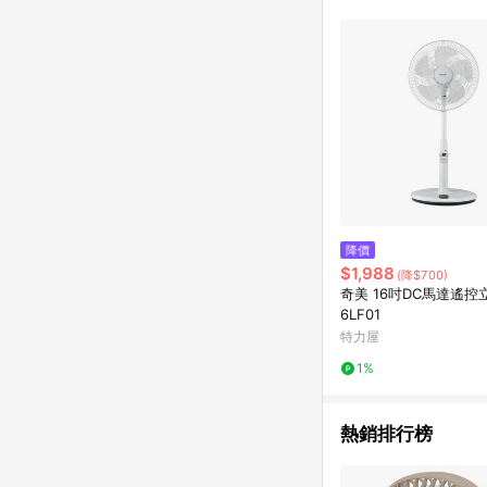
商品不論件數計算，並依
品資料更新會有時間差
準。 9. 若有贈點爭議
贈點回饋。 10. 
紅包頁面規則為準。
降價
$1,988
(降$700)
奇美 16吋DC馬達遙控立
6LF01
特力屋
1%
熱銷排行榜