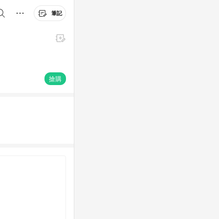
筆記
搶購