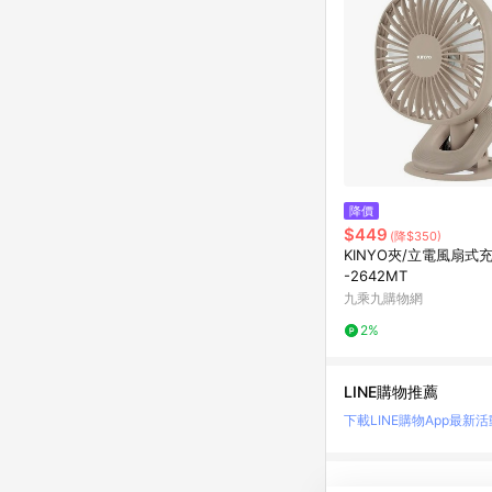
降價
$449
(降$350)
KINYO夾/立電風扇式充
-2642MT
九乘九購物網
2%
LINE購物推薦
下載LINE購物App
最新活