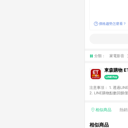
價格趨勢怎麼看？
分類：
家電影音
東森購物 ET
注意事項： 1. 透過L
2. LINE購物點數
等身份結帳成立之訂單，
券、手錶、精品、珠寶、
「草莓網」全館商品。 
相似商品
熱銷
饋會扣除所有折扣優惠後
內之折扣優惠(包含但不
相似商品
面顯示為準。 7. L