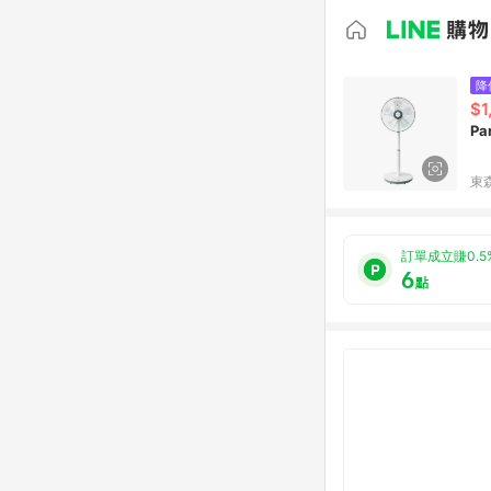
降
$1
Pa
東森
訂單成立賺0.5
6
點