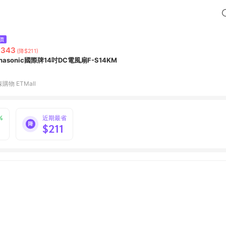
價
,343
(降$211)
nasonic國際牌14吋DC電風扇F-S14KM
購物 ETMall
%
近期最省
$211