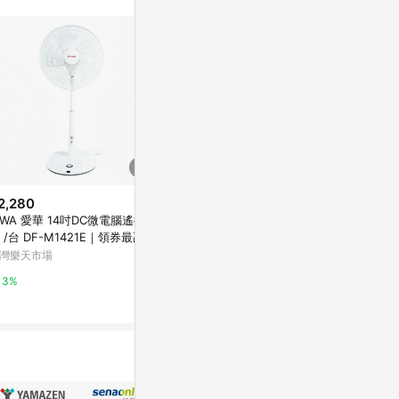
訊整合性平台，商
銷售網頁標示為
進行申訴，恕無法
使用條件請依點數
2,280
$990
降價
IWA 愛華 14吋DC微電腦遙控立
勳風 SUPA FINE AC落地扇 全銅
$1,180
(降$1,
 /台 DF-M1421E｜領券最高折
馬達 循環 伸縮 風扇 循環 桌立扇
尚朋堂 14吋 平面立扇 
220
16吋 /台 HFB-K1162
灣樂天市場
台灣樂天市場
W 台灣製造
台灣樂天市場
3%
3%
3%