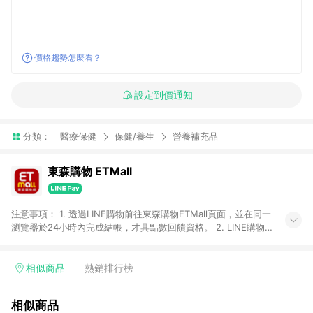
價格趨勢怎麼看？
設定到價通知
分類：
醫療保健
保健/養生
營養補充品
東森購物 ETMall
注意事項： 1. 透過LINE購物前往東森購物ETMall頁面，並在同一
瀏覽器於24小時內完成結帳，才具點數回饋資格。 2. LINE購物
點數回饋僅限「東森購物ETMall」商品，購買不具返點類別的商
品，以及使用網連通會員、企業福委會員等身份結帳成立之訂
單，皆不在點數回饋範圍內。 3. 如購買以下類別商品，將無法獲
相似商品
熱銷排行榜
得點數回饋：旅遊/住宿券、餐票券、手錶、精品、珠寶、
APPLE、愛買、虛擬點數卡、悠遊卡、一卡通、icash愛金卡、環
相似商品
球嚴選、商城、專案商品、「草莓網」全館商品。 4. 如取消訂