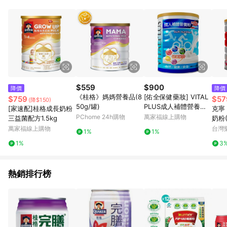
單、退貨、退款或購物中登出東森購物ETMall，將無法獲得點數
回饋。 5. 點數回饋會扣除所有折扣優惠後之最終發票金額計算，
實際回饋請依LINE購物通知為主。 6. 訂單如有使用東森購物
ETMall站內之折扣優惠(包含但不限於東森幣、樂透金、東森現金
券等)，不具點數回饋資格。詳細請依東森購物ETMall之結帳頁面
顯示為準。 7. LINE購物設有「單一商品最高回饋點數」機制(特
殊活動時開放「回饋無上限」)，以同一訂單中同一商品不論件數
計算，並依訂單成立時間當下LINE購物所設定的回饋機制為準。
8. LINE購物為購物資訊整合性平台，商品資料更新會有時間差，
$559
$900
降價
降價
如顯示之商品規格、顏色、價位、贈品與東森購物ETMall銷售網
《桂格》媽媽營養品(8
[佑全保健藥妝] VITAL
$759
$57
(降$150)
頁不符，以銷售網頁標示為準。 9. 若有贈點爭議，請務必於訂單
50g/罐)
PLUS成人補體營養粉
[家速配]桂格成長奶粉
克寧
日期+180天以內至LINE購物客服洽詢；若超過180天(含)以上進
升級版 900g/罐
PChome 24h購物
萬家福線上購物
三益菌配方1.5kg
奶粉(
行申訴，恕無法贈點回饋。 10. 部分點數紅包僅限指定商品使
萬家福線上購物
台灣
用，或不適用於無回饋商品。各點數紅包之適用商品與使用條件
1%
1%
請依點數紅包頁面規則為準。
1%
3
熱銷排行榜