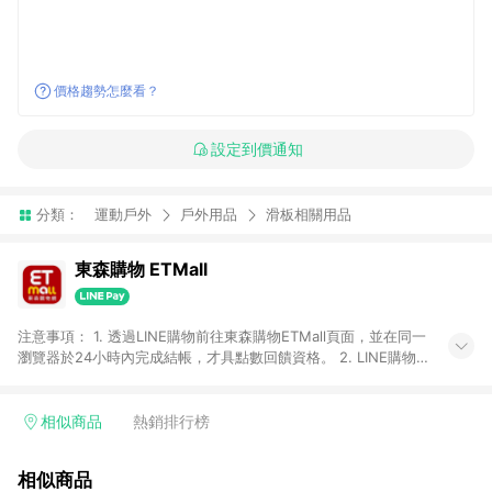
價格趨勢怎麼看？
設定到價通知
分類：
運動戶外
戶外用品
滑板相關用品
東森購物 ETMall
注意事項： 1. 透過LINE購物前往東森購物ETMall頁面，並在同一
瀏覽器於24小時內完成結帳，才具點數回饋資格。 2. LINE購物
點數回饋僅限「東森購物ETMall」商品，購買不具返點類別的商
品，以及使用網連通會員、企業福委會員等身份結帳成立之訂
單，皆不在點數回饋範圍內。 3. 如購買以下類別商品，將無法獲
相似商品
熱銷排行榜
得點數回饋：旅遊/住宿券、餐票券、手錶、精品、珠寶、
APPLE、愛買、虛擬點數卡、悠遊卡、一卡通、icash愛金卡、環
相似商品
球嚴選、商城、專案商品、「草莓網」全館商品。 4. 如取消訂