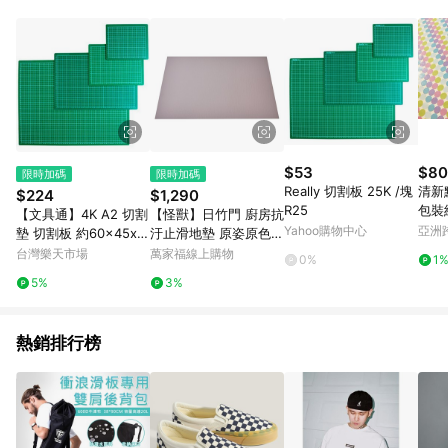
單、退貨、退款或購物中登出東森購物ETMall，將無法獲得點數
回饋。 5. 點數回饋會扣除所有折扣優惠後之最終發票金額計算，
實際回饋請依LINE購物通知為主。 6. 訂單如有使用東森購物
ETMall站內之折扣優惠(包含但不限於東森幣、樂透金、東森現金
券等)，不具點數回饋資格。詳細請依東森購物ETMall之結帳頁面
顯示為準。 7. LINE購物設有「單一商品最高回饋點數」機制(特
殊活動時開放「回饋無上限」)，以同一訂單中同一商品不論件數
計算，並依訂單成立時間當下LINE購物所設定的回饋機制為準。
8. LINE購物為購物資訊整合性平台，商品資料更新會有時間差，
$53
$80
限時加碼
限時加碼
如顯示之商品規格、顏色、價位、贈品與東森購物ETMall銷售網
Really 切割板 25K /塊
清新
$224
$1,290
頁不符，以銷售網頁標示為準。 9. 若有贈點爭議，請務必於訂單
R25
包裝
【文具通】4K A2 切割
【怪獸】日竹門 廚房抗
日期+180天以內至LINE購物客服洽詢；若超過180天(含)以上進
Yahoo購物中心
亞洲
墊 切割板 約60x45x
汙止滑地墊 原姿原色系
行申訴，恕無法贈點回饋。 10. 部分點數紅包僅限指定商品使
Pinko
0.3cm A2080015【A
列 (80x50cm) -莫蘭
台灣樂天市場
萬家福線上購物
用，或不適用於無回饋商品。各點數紅包之適用商品與使用條件
0%
1
PP滿額下單10%點數
迪粉
請依點數紅包頁面規則為準。
5%
3%
(單一帳號最高1500
點)】8/31止
熱銷排行榜