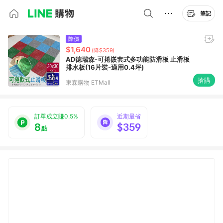
筆記
降價
$1,640
(降$359)
AD德瑞森-可捲嵌套式多功能防滑板 止滑板
排水板(16片裝-適用0.4坪)
搶購
東森購物 ETMall
訂單成立賺0.5%
近期最省
8
$359
點