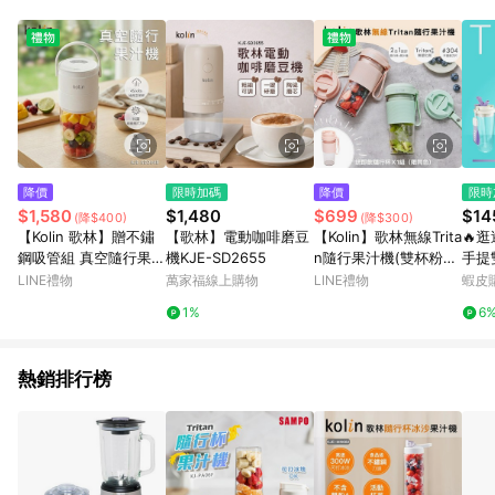
單、退貨、退款或購物中登出東森購物ETMall，將無法獲得點數
回饋。 5. 點數回饋會扣除所有折扣優惠後之最終發票金額計算，
實際回饋請依LINE購物通知為主。 6. 訂單如有使用東森購物
ETMall站內之折扣優惠(包含但不限於東森幣、樂透金、東森現金
券等)，不具點數回饋資格。詳細請依東森購物ETMall之結帳頁面
顯示為準。 7. LINE購物設有「單一商品最高回饋點數」機制(特
殊活動時開放「回饋無上限」)，以同一訂單中同一商品不論件數
計算，並依訂單成立時間當下LINE購物所設定的回饋機制為準。
8. LINE購物為購物資訊整合性平台，商品資料更新會有時間差，
降價
限時加碼
降價
限時
如顯示之商品規格、顏色、價位、贈品與東森購物ETMall銷售網
$1,580
$1,480
$699
$14
(降$400)
(降$300)
頁不符，以銷售網頁標示為準。 9. 若有贈點爭議，請務必於訂單
【Kolin 歌林】贈不鏽
【歌林】電動咖啡磨豆
【Kolin】歌林無線Trita
🔥
日期+180天以內至LINE購物客服洽詢；若超過180天(含)以上進
鋼吸管組 真空隨行果汁
機KJE-SD2655
n隨行果汁機(雙杯粉
手提雙
行申訴，恕無法贈點回饋。 10. 部分點數紅包僅限指定商品使
機 KJE-SD2648
紅/粉綠)KJE-MN502P
奶瓶材
LINE禮物
萬家福線上購物
LINE禮物
蝦皮
用，或不適用於無回饋商品。各點數紅包之適用商品與使用條件
B/KJE-MN502GB
杯 
請依點數紅包頁面規則為準。
1%
6
杯 
熱銷排行榜