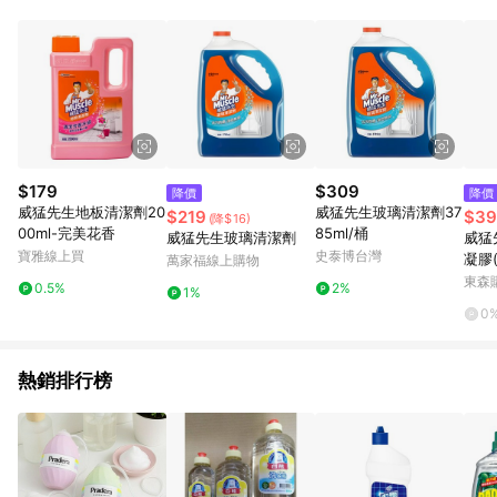
單、退貨、退款或購物中登出東森購物ETMall，將無法獲得點數
回饋。 5. 點數回饋會扣除所有折扣優惠後之最終發票金額計算，
實際回饋請依LINE購物通知為主。 6. 訂單如有使用東森購物
ETMall站內之折扣優惠(包含但不限於東森幣、樂透金、東森現金
券等)，不具點數回饋資格。詳細請依東森購物ETMall之結帳頁面
顯示為準。 7. LINE購物設有「單一商品最高回饋點數」機制(特
殊活動時開放「回饋無上限」)，以同一訂單中同一商品不論件數
計算，並依訂單成立時間當下LINE購物所設定的回饋機制為準。
8. LINE購物為購物資訊整合性平台，商品資料更新會有時間差，
$179
$309
降價
降價
如顯示之商品規格、顏色、價位、贈品與東森購物ETMall銷售網
威猛先生地板清潔劑20
威猛先生玻璃清潔劑37
$219
$39
(降$16)
頁不符，以銷售網頁標示為準。 9. 若有贈點爭議，請務必於訂單
00ml-完美花香
85ml/桶
威猛先生玻璃清潔劑
威猛
日期+180天以內至LINE購物客服洽詢；若超過180天(含)以上進
寶雅線上買
史泰博台灣
凝膠(
萬家福線上購物
行申訴，恕無法贈點回饋。 10. 部分點數紅包僅限指定商品使
【愛
東森購
用，或不適用於無回饋商品。各點數紅包之適用商品與使用條件
0.5%
2%
1%
請依點數紅包頁面規則為準。
0
熱銷排行榜