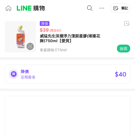
筆記
降價
$39
(降$40)
威猛先生深層淨力潔廁凝膠(璀璨花
舞)750ml【愛買】
搶購
東森購物 ETMall
降價
$40
近期最省