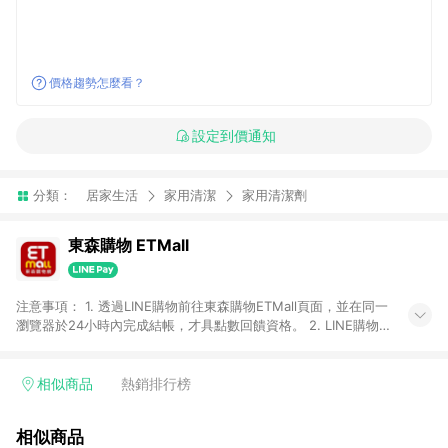
價格趨勢怎麼看？
設定到價通知
分類：
居家生活
家用清潔
家用清潔劑
東森購物 ETMall
注意事項： 1. 透過LINE購物前往東森購物ETMall頁面，並在同一
瀏覽器於24小時內完成結帳，才具點數回饋資格。 2. LINE購物
點數回饋僅限「東森購物ETMall」商品，購買不具返點類別的商
品，以及使用網連通會員、企業福委會員等身份結帳成立之訂
單，皆不在點數回饋範圍內。 3. 如購買以下類別商品，將無法獲
相似商品
熱銷排行榜
得點數回饋：旅遊/住宿券、餐票券、手錶、精品、珠寶、
APPLE、愛買、虛擬點數卡、悠遊卡、一卡通、icash愛金卡、環
相似商品
球嚴選、商城、專案商品、「草莓網」全館商品。 4. 如取消訂