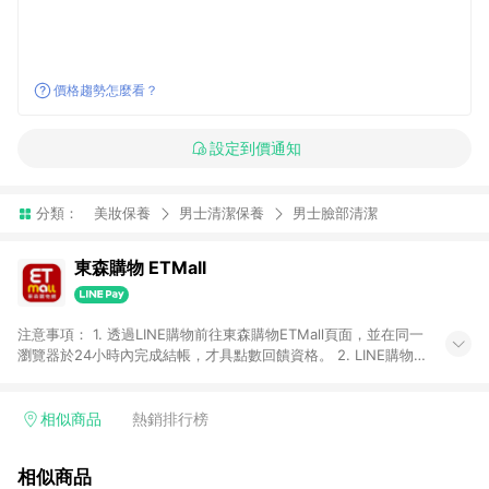
價格趨勢怎麼看？
設定到價通知
分類：
美妝保養
男士清潔保養
男士臉部清潔
東森購物 ETMall
注意事項： 1. 透過LINE購物前往東森購物ETMall頁面，並在同一
瀏覽器於24小時內完成結帳，才具點數回饋資格。 2. LINE購物
點數回饋僅限「東森購物ETMall」商品，購買不具返點類別的商
品，以及使用網連通會員、企業福委會員等身份結帳成立之訂
單，皆不在點數回饋範圍內。 3. 如購買以下類別商品，將無法獲
相似商品
熱銷排行榜
得點數回饋：旅遊/住宿券、餐票券、手錶、精品、珠寶、
APPLE、愛買、虛擬點數卡、悠遊卡、一卡通、icash愛金卡、環
相似商品
球嚴選、商城、專案商品、「草莓網」全館商品。 4. 如取消訂