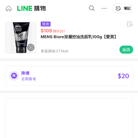
筆記
降價
$109
(降$20)
MENS Biore深層控油洗面乳100g【愛買】
搶購
東森購物 ETMall
降價
$20
近期最省