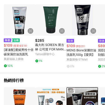
單、退貨、退款或購物中登出東森購物ETMall，將無法獲得點數
回饋。 5. 點數回饋會扣除所有折扣優惠後之最終發票金額計算，
實際回饋請依LINE購物通知為主。 6. 訂單如有使用東森購物
ETMall站內之折扣優惠(包含但不限於東森幣、樂透金、東森現金
券等)，不具點數回饋資格。詳細請依東森購物ETMall之結帳頁面
顯示為準。 7. LINE購物設有「單一商品最高回饋點數」機制(特
殊活動時開放「回饋無上限」)，以同一訂單中同一商品不論件數
計算，並依訂單成立時間當下LINE購物所設定的回饋機制為準。
8. LINE購物為購物資訊整合性平台，商品資料更新會有時間差，
$285
降價
降價
如顯示之商品規格、顏色、價位、贈品與東森購物ETMall銷售網
義大利 SCREEN 斯古
$109
$109
$89
(雙重省$19)
(降$20)
頁不符，以銷售網頁標示為準。 9. 若有贈點爭議，請務必於訂單
林 公司貨 FOR MAN
[家速配]蜜妮男性十倍
MENS Biore深層控油
屈臣
日期+180天以內至LINE購物客服洽詢；若超過180天(含)以上進
男士護鬚類 刮鬍霜100
碳保濕控油洗面乳
Yahoo購物中心
洗面乳100g【愛買】
刮鬍
行申訴，恕無法贈點回饋。 10. 部分點數紅包僅限指定商品使
ML 清爽保濕 滑順舒適
萬家福線上購物
東森購物 ETMall
屈臣氏
用，或不適用於無回饋商品。各點數紅包之適用商品與使用條件
1%
請依點數紅包頁面規則為準。
10%
0%
2
熱銷排行榜