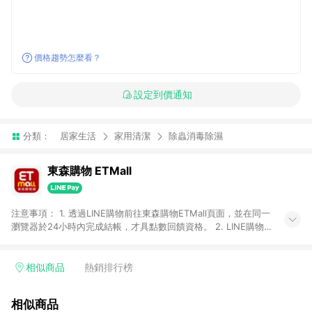
價格趨勢怎麼看？
設定到價通知
分類：
居家生活
家用清潔
除蟲消毒除濕
東森購物 ETMall
注意事項： 1. 透過LINE購物前往東森購物ETMall頁面，並在同一
瀏覽器於24小時內完成結帳，才具點數回饋資格。 2. LINE購物
點數回饋僅限「東森購物ETMall」商品，購買不具返點類別的商
品，以及使用網連通會員、企業福委會員等身份結帳成立之訂
單，皆不在點數回饋範圍內。 3. 如購買以下類別商品，將無法獲
相似商品
熱銷排行榜
得點數回饋：旅遊/住宿券、餐票券、手錶、精品、珠寶、
APPLE、愛買、虛擬點數卡、悠遊卡、一卡通、icash愛金卡、環
相似商品
球嚴選、商城、專案商品、「草莓網」全館商品。 4. 如取消訂