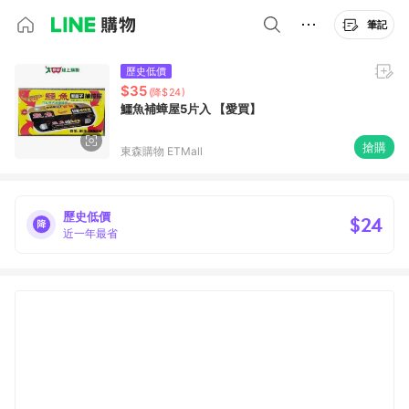
筆記
歷史低價
$35
(降$24)
鱷魚補蟑屋5片入 【愛買】
搶購
東森購物 ETMall
歷史低價
$24
近一年最省