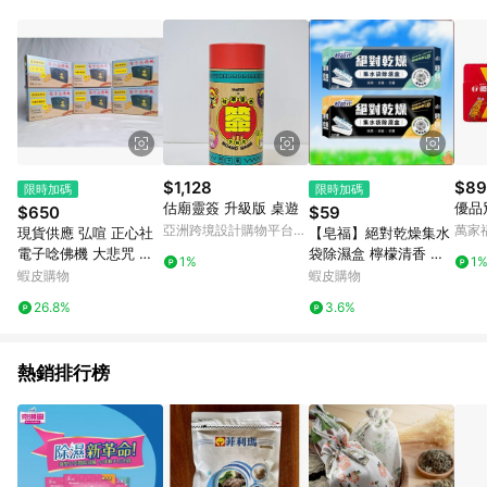
單、退貨、退款或購物中登出東森購物ETMall，將無法獲得點數
回饋。 5. 點數回饋會扣除所有折扣優惠後之最終發票金額計算，
實際回饋請依LINE購物通知為主。 6. 訂單如有使用東森購物
ETMall站內之折扣優惠(包含但不限於東森幣、樂透金、東森現金
券等)，不具點數回饋資格。詳細請依東森購物ETMall之結帳頁面
顯示為準。 7. LINE購物設有「單一商品最高回饋點數」機制(特
殊活動時開放「回饋無上限」)，以同一訂單中同一商品不論件數
計算，並依訂單成立時間當下LINE購物所設定的回饋機制為準。
8. LINE購物為購物資訊整合性平台，商品資料更新會有時間差，
$1,128
$89
限時加碼
限時加碼
如顯示之商品規格、顏色、價位、贈品與東森購物ETMall銷售網
估廟靈簽 升級版 桌遊
優品
$650
$59
頁不符，以銷售網頁標示為準。 9. 若有贈點爭議，請務必於訂單
亞洲跨境設計購物平台
萬家
現貨供應 弘喧 正心社
【皂福】絕對乾燥集水
日期+180天以內至LINE購物客服洽詢；若超過180天(含)以上進
Pinkoi
電子唸佛機 大悲咒 心
袋除濕盒 檸檬清香 茉
行申訴，恕無法贈點回饋。 10. 部分點數紅包僅限指定商品使
1%
1
經 阿密陀佛 觀世音菩
莉花香 輕時代 除濕劑
蝦皮購物
蝦皮購物
用，或不適用於無回饋商品。各點數紅包之適用商品與使用條件
薩 南無地藏王菩薩 音
衣櫃除濕 乾燥劑 除濕
請依點數紅包頁面規則為準。
26.8%
3.6%
質清晰 十四段 十八段
盒/替換包 💖QQ花栗鼠
十段
💖
熱銷排行榜