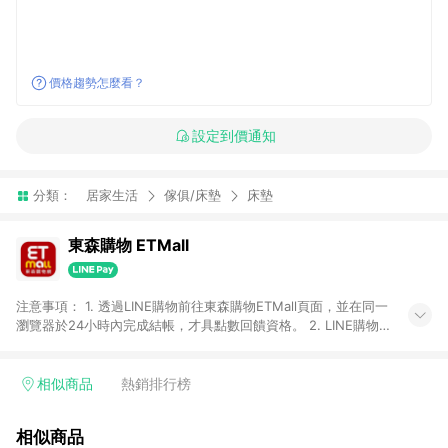
價格趨勢怎麼看？
設定到價通知
分類：
居家生活
傢俱/床墊
床墊
東森購物 ETMall
注意事項： 1. 透過LINE購物前往東森購物ETMall頁面，並在同一
瀏覽器於24小時內完成結帳，才具點數回饋資格。 2. LINE購物
點數回饋僅限「東森購物ETMall」商品，購買不具返點類別的商
品，以及使用網連通會員、企業福委會員等身份結帳成立之訂
單，皆不在點數回饋範圍內。 3. 如購買以下類別商品，將無法獲
相似商品
熱銷排行榜
得點數回饋：旅遊/住宿券、餐票券、手錶、精品、珠寶、
APPLE、愛買、虛擬點數卡、悠遊卡、一卡通、icash愛金卡、環
相似商品
球嚴選、商城、專案商品、「草莓網」全館商品。 4. 如取消訂