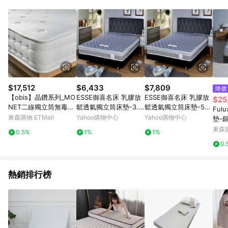
單、退貨、退款或購物中登出東森購物ETMall，將無法獲得點數
回饋。 5. 點數回饋會扣除所有折扣優惠後之最終發票金額計算，
實際回饋請依LINE購物通知為主。 6. 訂單如有使用東森購物
ETMall站內之折扣優惠(包含但不限於東森幣、樂透金、東森現金
券等)，不具點數回饋資格。詳細請依東森購物ETMall之結帳頁面
顯示為準。 7. LINE購物設有「單一商品最高回饋點數」機制(特
殊活動時開放「回饋無上限」)，以同一訂單中同一商品不論件數
計算，並依訂單成立時間當下LINE購物所設定的回饋機制為準。
8. LINE購物為購物資訊整合性平台，商品資料更新會有時間差，
$17,512
$6,433
$7,809
降價
如顯示之商品規格、顏色、價位、贈品與東森購物ETMall銷售網
【obis】晶鑽系列_MO
ESSE御喜名床 乳膠放
ESSE御喜名床 乳膠放
$25
頁不符，以銷售網頁標示為準。 9. 若有贈點爭議，請務必於訂單
NET二線獨立筒無毒床
鬆透氣獨立筒床墊-3.5
鬆透氣獨立筒床墊-5X
Ful
日期+180天以內至LINE購物客服洽詢；若超過180天(含)以上進
墊-雙人(6尺*7尺)
X6.2尺(單人加大)
6.2尺(雙人)
東森購物 ETMall
Yahoo購物中心
Yahoo購物中心
墊-
行申訴，恕無法贈點回饋。 10. 部分點數紅包僅限指定商品使
東森購
用，或不適用於無回饋商品。各點數紅包之適用商品與使用條件
0.5%
1%
1%
請依點數紅包頁面規則為準。
0.
熱銷排行榜