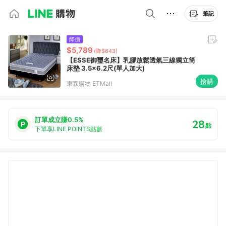
筆記
降價
$5,789
(降$643)
【ESSE御璽名床】乳膠放鬆透氣三線獨立筒
床墊 3.5x6.2尺(單人加大)
搶購
東森購物 ETMall
訂單成立賺0.5%
28
點
下單享LINE POINTS點數