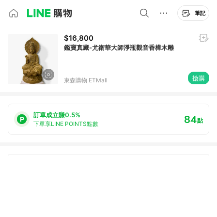
筆記
$16,800
鑑寶真藏-尤衛華大師淨瓶觀音香樟木雕
搶購
東森購物 ETMall
訂單成立賺0.5%
84
點
下單享LINE POINTS點數