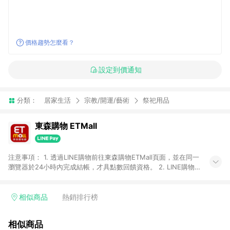
價格趨勢怎麼看？
設定到價通知
分類：
居家生活
宗教/開運/藝術
祭祀用品
東森購物 ETMall
注意事項： 1. 透過LINE購物前往東森購物ETMall頁面，並在同一
瀏覽器於24小時內完成結帳，才具點數回饋資格。 2. LINE購物
點數回饋僅限「東森購物ETMall」商品，購買不具返點類別的商
品，以及使用網連通會員、企業福委會員等身份結帳成立之訂
單，皆不在點數回饋範圍內。 3. 如購買以下類別商品，將無法獲
相似商品
熱銷排行榜
得點數回饋：旅遊/住宿券、餐票券、手錶、精品、珠寶、
APPLE、愛買、虛擬點數卡、悠遊卡、一卡通、icash愛金卡、環
相似商品
球嚴選、商城、專案商品、「草莓網」全館商品。 4. 如取消訂