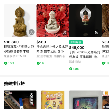
單、退貨、退款或購物中登出東森購物ETMall，將無法獲得點數
回饋。 5. 點數回饋會扣除所有折扣優惠後之最終發票金額計算，
實際回饋請依LINE購物通知為主。 6. 訂單如有使用東森購物
ETMall站內之折扣優惠(包含但不限於東森幣、樂透金、東森現金
券等)，不具點數回饋資格。詳細請依東森購物ETMall之結帳頁面
顯示為準。 7. LINE購物設有「單一商品最高回饋點數」機制(特
殊活動時開放「回饋無上限」)，以同一訂單中同一商品不論件數
計算，並依訂單成立時間當下LINE購物所設定的回饋機制為準。
8. LINE購物為購物資訊整合性平台，商品資料更新會有時間差，
$16,800
$560
$39
限時加碼
如顯示之商品規格、顏色、價位、贈品與東森購物ETMall銷售網
鑑寶真藏-尤衛華大師
淨念吉祥小佛之軟水泥
母親
$45,000
頁不符，以銷售網頁標示為準。 9. 若有贈點爭議，請務必於訂單
淨瓶觀音香樟木雕
向德 擴香套組 含小盤
佛之靜性 
子問 2020年光輝系列
日期+180天以內至LINE購物客服洽詢；若超過180天(含)以上進
和擴香粒
香氛
東森購物 ETMall
亞洲跨境設計購物平台
亞洲
經典款 原作銅雕-地藏
行申訴，恕無法贈點回饋。 10. 部分點數紅包僅限指定商品使
Pinkoi
Pinko
(地藏王菩薩) 限量100
蝦皮商城
用，或不適用於無回饋商品。各點數紅包之適用商品與使用條件
0.5%
1%
1
0件 有作者親自簽名限
請依點數紅包頁面規則為準。
8.8%
量件數並附典藏證明書
熱銷排行榜