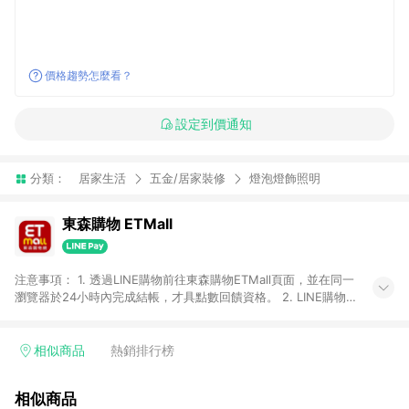
價格趨勢怎麼看？
設定到價通知
分類：
居家生活
五金/居家裝修
燈泡燈飾照明
東森購物 ETMall
注意事項： 1. 透過LINE購物前往東森購物ETMall頁面，並在同一
瀏覽器於24小時內完成結帳，才具點數回饋資格。 2. LINE購物
點數回饋僅限「東森購物ETMall」商品，購買不具返點類別的商
品，以及使用網連通會員、企業福委會員等身份結帳成立之訂
單，皆不在點數回饋範圍內。 3. 如購買以下類別商品，將無法獲
相似商品
熱銷排行榜
得點數回饋：旅遊/住宿券、餐票券、手錶、精品、珠寶、
APPLE、愛買、虛擬點數卡、悠遊卡、一卡通、icash愛金卡、環
相似商品
球嚴選、商城、專案商品、「草莓網」全館商品。 4. 如取消訂