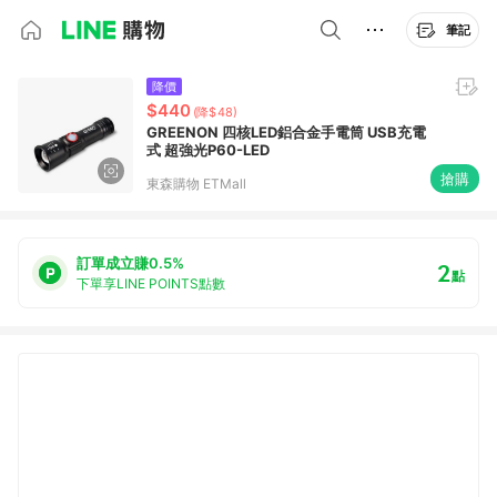
筆記
降價
$440
(降$48)
GREENON 四核LED鋁合金手電筒 USB充電
式 超強光P60-LED
搶購
東森購物 ETMall
訂單成立賺0.5%
2
點
下單享LINE POINTS點數