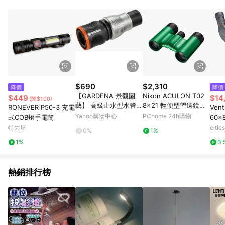
單、退貨、退款或購物中登出東森購物ETMall，將無法獲得點數
回饋。 5. 點數回饋會扣除所有折扣優惠後之最終發票金額計算，
實際回饋請依LINE購物通知為主。 6. 訂單如有使用東森購物
ETMall站內之折扣優惠(包含但不限於東森幣、樂透金、東森現金
券等)，不具點數回饋資格。詳細請依東森購物ETMall之結帳頁面
顯示為準。 7. LINE購物設有「單一商品最高回饋點數」機制(特
殊活動時開放「回饋無上限」)，以同一訂單中同一商品不論件數
計算，並依訂單成立時間當下LINE購物所設定的回饋機制為準。
8. LINE購物為購物資訊整合性平台，商品資料更新會有時間差，
$690
$2,310
降價
降價
如顯示之商品規格、顏色、價位、贈品與東森購物ETMall銷售網
【GARDENA 景觀園
Nikon ACULON T02
$449
$14
(降$100)
頁不符，以銷售網頁標示為準。 9. 若有贈點爭議，請務必於訂單
藝】 高級止水型水管接
8x21 輕便型望遠鏡
RONEVER P50-3 充電
Ven
日期+180天以內至LINE購物客服洽詢；若超過180天(含)以上進
頭13mm 18253
(綠色)
Yahoo購物中心
PChome 24h購物
式COB燈手電筒
60
行申訴，恕無法贈點回饋。 10. 部分點數紅包僅限指定商品使
單筒望
特力屋
citi
用，或不適用於無回饋商品。各點數紅包之適用商品與使用條件
0%
1%
BA
請依點數紅包頁面規則為準。
1%
0.
熱銷排行榜