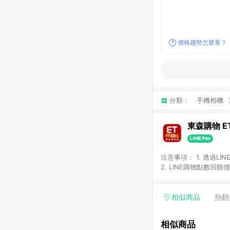
價格趨勢怎麼看？
分類：
手機相機
東森購物 ET
注意事項： 1. 透過L
2. LINE購物點數
等身份結帳成立之訂單，
券、手錶、精品、珠寶、
「草莓網」全館商品。 
相似商品
熱銷
饋會扣除所有折扣優惠後
內之折扣優惠(包含但不
相似商品
面顯示為準。 7. L