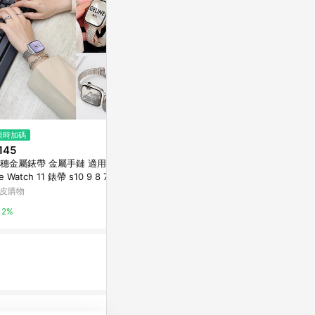
$29,900
$9,400
限時加碼
Apple Watch Ultra 3 (GPS + 行
Apple Watch
145
動網路)；49 公釐黑色鈦金屬錶
網路)；40 
穗金屬錶帶 金屬手鏈 適用 Ap
殼；黑色鈦金屬米蘭式錶環 - L
殼；星光色運動
Apple 官方網站
Apple 官方網
le Watch 11 錶帶 s10 9 8 7 6
E 蘋果手錶錶帶 42mm
皮購物
1%
1%
2%