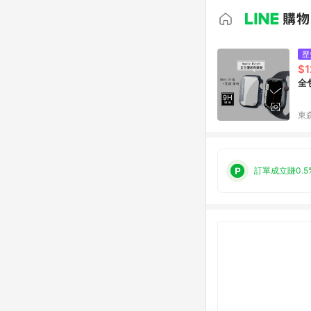
歷
$1
全包
東森
訂單成立賺0.5