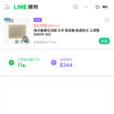
筆記
降價
$2,306
(降$344)
海夫健康生活館 日本 茶多酚 除臭防水 止滑墊
(HEFR-50)
搶購
東森購物 ETMall
訂單成立賺0.5%
近期最省
11
$344
點