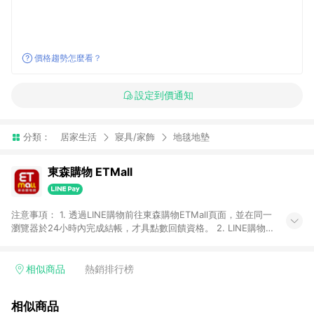
價格趨勢怎麼看？
設定到價通知
分類：
居家生活
寢具/家飾
地毯地墊
東森購物 ETMall
注意事項： 1. 透過LINE購物前往東森購物ETMall頁面，並在同一
瀏覽器於24小時內完成結帳，才具點數回饋資格。 2. LINE購物
點數回饋僅限「東森購物ETMall」商品，購買不具返點類別的商
品，以及使用網連通會員、企業福委會員等身份結帳成立之訂
單，皆不在點數回饋範圍內。 3. 如購買以下類別商品，將無法獲
相似商品
熱銷排行榜
得點數回饋：旅遊/住宿券、餐票券、手錶、精品、珠寶、
APPLE、愛買、虛擬點數卡、悠遊卡、一卡通、icash愛金卡、環
相似商品
球嚴選、商城、專案商品、「草莓網」全館商品。 4. 如取消訂