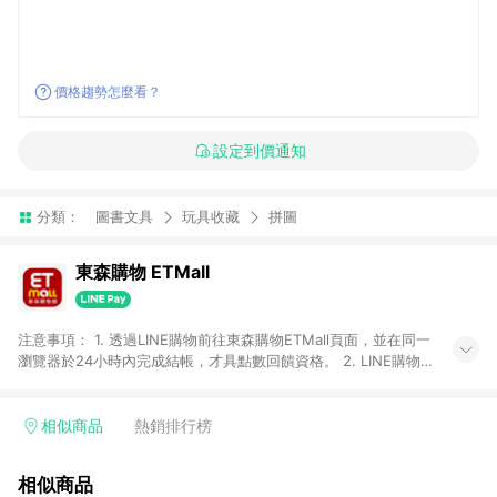
價格趨勢怎麼看？
設定到價通知
分類：
圖書文具
玩具收藏
拼圖
東森購物 ETMall
注意事項： 1. 透過LINE購物前往東森購物ETMall頁面，並在同一
瀏覽器於24小時內完成結帳，才具點數回饋資格。 2. LINE購物
點數回饋僅限「東森購物ETMall」商品，購買不具返點類別的商
品，以及使用網連通會員、企業福委會員等身份結帳成立之訂
單，皆不在點數回饋範圍內。 3. 如購買以下類別商品，將無法獲
相似商品
熱銷排行榜
得點數回饋：旅遊/住宿券、餐票券、手錶、精品、珠寶、
APPLE、愛買、虛擬點數卡、悠遊卡、一卡通、icash愛金卡、環
相似商品
球嚴選、商城、專案商品、「草莓網」全館商品。 4. 如取消訂