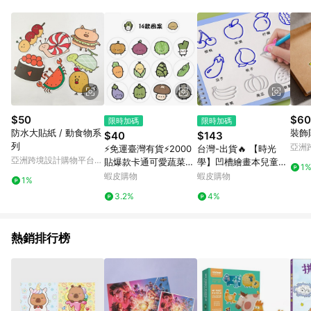
單、退貨、退款或購物中登出東森購物ETMall，將無法獲得點數
回饋。 5. 點數回饋會扣除所有折扣優惠後之最終發票金額計算，
實際回饋請依LINE購物通知為主。 6. 訂單如有使用東森購物
ETMall站內之折扣優惠(包含但不限於東森幣、樂透金、東森現金
券等)，不具點數回饋資格。詳細請依東森購物ETMall之結帳頁面
顯示為準。 7. LINE購物設有「單一商品最高回饋點數」機制(特
殊活動時開放「回饋無上限」)，以同一訂單中同一商品不論件數
計算，並依訂單成立時間當下LINE購物所設定的回饋機制為準。
8. LINE購物為購物資訊整合性平台，商品資料更新會有時間差，
$50
$60
限時加碼
限時加碼
如顯示之商品規格、顏色、價位、贈品與東森購物ETMall銷售網
防水大貼紙 / 動食物系
裝飾
$40
$143
頁不符，以銷售網頁標示為準。 9. 若有贈點爭議，請務必於訂單
列
亞洲
⚡免運臺灣有貨⚡2000
台灣-出貨🔥 【時光
日期+180天以內至LINE購物客服洽詢；若超過180天(含)以上進
Pinko
亞洲跨境設計購物平台
貼爆款卡通可愛蔬菜簡
學】凹槽繪畫本兒童幼
行申訴，恕無法贈點回饋。 10. 部分點數紅包僅限指定商品使
1
Pinkoi
筆畫卷卷貼兒童ins手
兒園簡筆畫控筆訓練描
蝦皮購物
蝦皮購物
用，或不適用於無回饋商品。各點數紅包之適用商品與使用條件
1%
賬裝飾封口貼紙diy⚡可
紅本2-8歲啟蒙
請依點數紅包頁面規則為準。
3.2%
4%
開票
熱銷排行榜