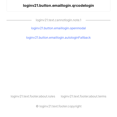
loginv21.button.emaillogin.qrcodelogin
loginv21.text.cannotlogin.note.1
loginv21.button.emaillogin.openmodal
loginv21.button.emaillogin.autologinFallback
l
loginv21.text.footer.about.rules
loginv21.text.footer.about.terms
o
g
i
©
loginv21.text.footer.copyright
n
v
2
1