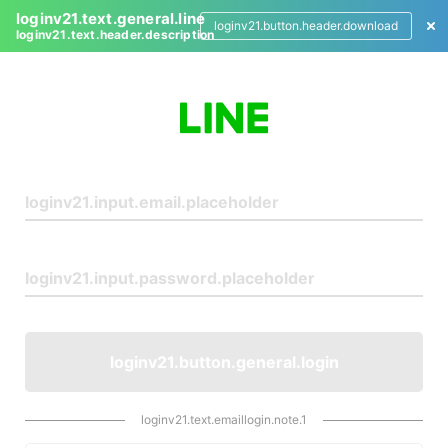
loginv21.text.general.line
loginv21.button.header.download
loginv21.text.header.description
L
o
g
i
n
loginv21.button.general.login
loginv21.text.emaillogin.note.1