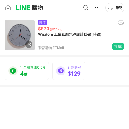
筆記
降價
$870
(降$129)
Wisdom 工業風親水泥設計掛鐘(時鐘)
搶購
東森購物 ETMall
訂單成立賺0.5%
近期最省
4
$129
點