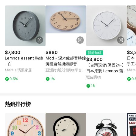
單、退貨、退款或購物中登出東森購物ETMall，將無法獲得點數
回饋。 5. 點數回饋會扣除所有折扣優惠後之最終發票金額計算，
實際回饋請依LINE購物通知為主。 6. 訂單如有使用東森購物
ETMall站內之折扣優惠(包含但不限於東森幣、樂透金、東森現金
券等)，不具點數回饋資格。詳細請依東森購物ETMall之結帳頁面
顯示為準。 7. LINE購物設有「單一商品最高回饋點數」機制(特
殊活動時開放「回饋無上限」)，以同一訂單中同一商品不論件數
計算，並依訂單成立時間當下LINE購物所設定的回饋機制為準。
8. LINE購物為購物資訊整合性平台，商品資料更新會有時間差，
$7,800
$880
$3,
限時加碼
如顯示之商品規格、顏色、價位、贈品與東森購物ETMall銷售網
Lemnos essent 時鐘
Mod - 深木紋靜音時鐘
日本 
$3,800
頁不符，以銷售網頁標示為準。 9. 若有贈點爭議，請務必於訂單
- 白
沉穩自然掛鐘靜音
手工木
【台灣現貨/保固2年】
日期+180天以內至LINE購物客服洽詢；若超過180天(含)以上進
靜音
Marais 瑪黑家居
亞洲跨境設計購物平台
Mar
日本原裝 Lemnos 蒲
行申訴，恕無法贈點回饋。 10. 部分點數紅包僅限指定商品使
數字
Pinkoi
公英掛鐘 (白) 設計時
蝦皮購物
用，或不適用於無回饋商品。各點數紅包之適用商品與使用條件
0.5%
1%
0.
鐘 壁鐘 掛鐘 日本製 佐
請依點數紅包頁面規則為準。
1%
藤大
熱銷排行榜