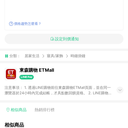
價格趨勢怎麼看？
設定到價通知
分類：
居家生活
寢具/家飾
時鐘掛鐘
東森購物 ETMall
注意事項： 1. 透過LINE購物前往東森購物ETMall頁面，並在同一
瀏覽器於24小時內完成結帳，才具點數回饋資格。 2. LINE購物
點數回饋僅限「東森購物ETMall」商品，購買不具返點類別的商
品，以及使用網連通會員、企業福委會員等身份結帳成立之訂
單，皆不在點數回饋範圍內。 3. 如購買以下類別商品，將無法獲
相似商品
熱銷排行榜
得點數回饋：旅遊/住宿券、餐票券、手錶、精品、珠寶、
APPLE、愛買、虛擬點數卡、悠遊卡、一卡通、icash愛金卡、環
相似商品
球嚴選、商城、專案商品、「草莓網」全館商品。 4. 如取消訂