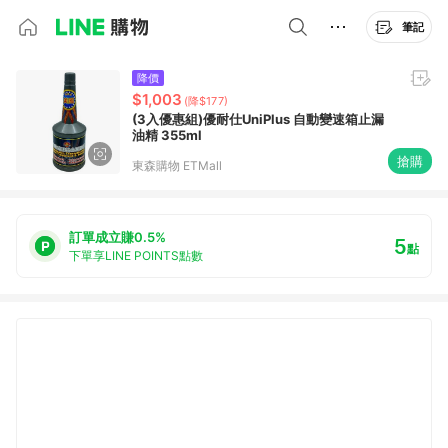
筆記
降價
$1,003
(降$177)
(3入優惠組)優耐仕UniPlus 自動變速箱止漏
油精 355ml
搶購
東森購物 ETMall
訂單成立賺0.5%
5
點
下單享LINE POINTS點數