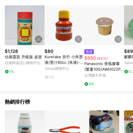
單、退貨、退款或購物中登出東森購物ETMall，將無法獲得點數
回饋。 5. 點數回饋會扣除所有折扣優惠後之最終發票金額計算，
實際回饋請依LINE購物通知為主。 6. 訂單如有使用東森購物
ETMall站內之折扣優惠(包含但不限於東森幣、樂透金、東森現金
券等)，不具點數回饋資格。詳細請依東森購物ETMall之結帳頁面
顯示為準。 7. LINE購物設有「單一商品最高回饋點數」機制(特
殊活動時開放「回饋無上限」)，以同一訂單中同一商品不論件數
計算，並依訂單成立時間當下LINE購物所設定的回饋機制為準。
8. LINE購物為購物資訊整合性平台，商品資料更新會有時間差，
$1,128
$80
$89
降價
如顯示之商品規格、顏色、價位、贈品與東森購物ETMall銷售網
估廟靈簽 升級版 桌遊
Kuretake 吳竹 小朱墨
麒麟牌
$950
(降$50)
頁不符，以銷售網頁標示為準。 9. 若有贈點爭議，請務必於訂單
液/墨汁80cc (朱液)-黃
亞洲跨境設計購物平台
Yah
Panasonic 香氛膠囊
日期+180天以內至LINE購物客服洽詢；若超過180天(含)以上進
蓋 宗教.事務用
Pinkoi
Yahoo購物中心
(繁夏10G)AWH022PB
行申訴，恕無法贈點回饋。 10. 部分點數紅包僅限指定商品使
1%
0.
2PB0-0B3乾衣機配件
台灣樂天市場
用，或不適用於無回饋商品。各點數紅包之適用商品與使用條件
0%
請依點數紅包頁面規則為準。
3%
熱銷排行榜