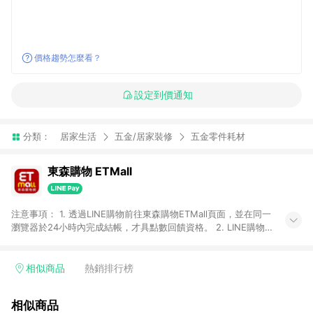
價格趨勢怎麼看？
設定到價通知
分類：
居家生活
五金/居家裝修
五金零件耗材
東森購物 ETMall
注意事項： 1. 透過LINE購物前往東森購物ETMall頁面，並在同一
瀏覽器於24小時內完成結帳，才具點數回饋資格。 2. LINE購物
點數回饋僅限「東森購物ETMall」商品，購買不具返點類別的商
品，以及使用網連通會員、企業福委會員等身份結帳成立之訂
單，皆不在點數回饋範圍內。 3. 如購買以下類別商品，將無法獲
相似商品
熱銷排行榜
得點數回饋：旅遊/住宿券、餐票券、手錶、精品、珠寶、
APPLE、愛買、虛擬點數卡、悠遊卡、一卡通、icash愛金卡、環
相似商品
球嚴選、商城、專案商品、「草莓網」全館商品。 4. 如取消訂