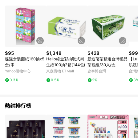
單、退貨、退款或購物中登出東森購物ETMall，將無法獲得點數
回饋。 5. 點數回饋會扣除所有折扣優惠後之最終發票金額計算，
實際回饋請依LINE購物通知為主。 6. 訂單如有使用東森購物
ETMall站內之折扣優惠(包含但不限於東森幣、樂透金、東森現金
券等)，不具點數回饋資格。詳細請依東森購物ETMall之結帳頁面
顯示為準。 7. LINE購物設有「單一商品最高回饋點數」機制(特
殊活動時開放「回饋無上限」)，以同一訂單中同一商品不論件數
計算，並依訂單成立時間當下LINE購物所設定的回饋機制為準。
8. LINE購物為購物資訊整合性平台，商品資料更新會有時間差，
$95
$1,348
$428
$99
如顯示之商品規格、顏色、價位、贈品與東森購物ETMall銷售網
蝶漾盒裝面紙160抽x5
Hello綠金彩抽取式衛
新造茗茶精選台灣極品
【L
頁不符，以銷售網頁標示為準。 9. 若有贈點爭議，請務必於訂單
盒/串
生紙100抽2箱(144包)
茶包組/30入/盒
肌洗臉
日期+180天以內至LINE購物客服洽詢；若超過180天(含)以上進
珍珠
Yahoo購物中心
東森購物 ETMall
史泰博台灣
台灣
行申訴，恕無法贈點回饋。 10. 部分點數紅包僅限指定商品使
用，或不適用於無回饋商品。各點數紅包之適用商品與使用條件
0.3%
0.5%
2%
3
請依點數紅包頁面規則為準。
熱銷排行榜