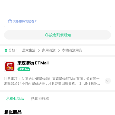
價格趨勢怎麼看？
設定到價通知
分類：
居家生活
家用清潔
衣物清潔用品
東森購物 ETMall
注意事項： 1. 透過LINE購物前往東森購物ETMall頁面，並在同一
瀏覽器於24小時內完成結帳，才具點數回饋資格。 2. LINE購物
點數回饋僅限「東森購物ETMall」商品，購買不具返點類別的商
品，以及使用網連通會員、企業福委會員等身份結帳成立之訂
單，皆不在點數回饋範圍內。 3. 如購買以下類別商品，將無法獲
相似商品
熱銷排行榜
得點數回饋：旅遊/住宿券、餐票券、手錶、精品、珠寶、
APPLE、愛買、虛擬點數卡、悠遊卡、一卡通、icash愛金卡、環
相似商品
球嚴選、商城、專案商品、「草莓網」全館商品。 4. 如取消訂