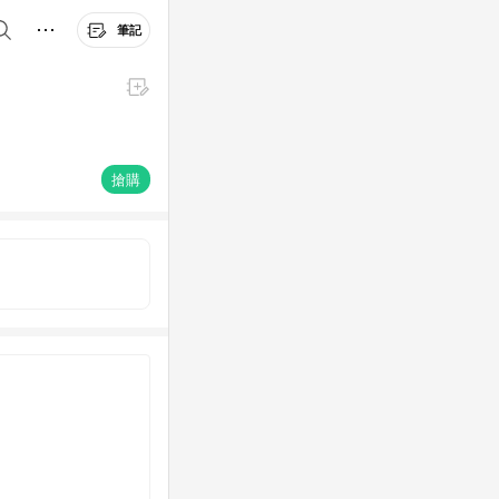
筆記
搶購