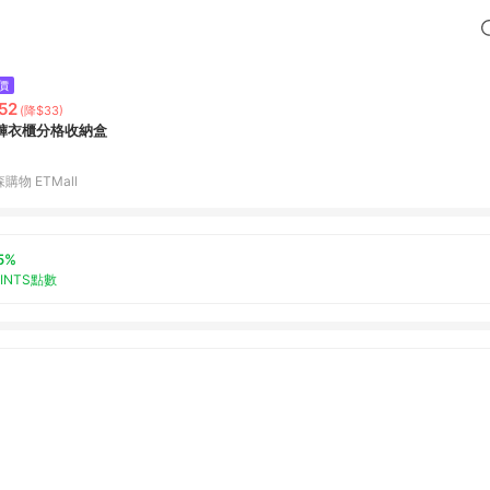
價
52
(降$33)
褲衣櫃分格收納盒
購物 ETMall
5%
OINTS點數