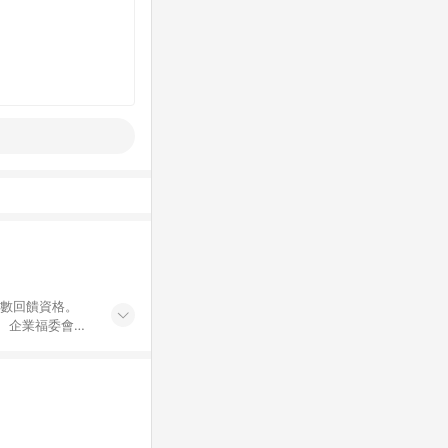
點數回饋資格。
員、企業福委會員
遊/住宿券、餐票
商城、專案商品、
。 5. 點數回
物ETMall站
Mall之結帳頁
以同一訂單中同一