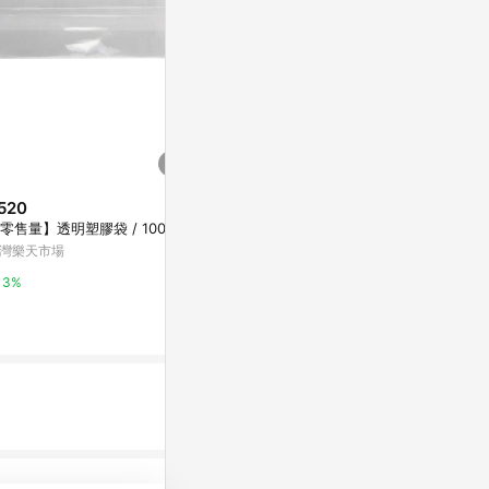
520
$5,800
$79
【零售量】透明塑膠袋 / 100個
Snaii-California露營車專用車窗
UdiLife
袋
1入-S
灣樂天市場
亞洲跨境設計購物平台 Pinkoi
寶雅線上買
3%
1%
0.5%