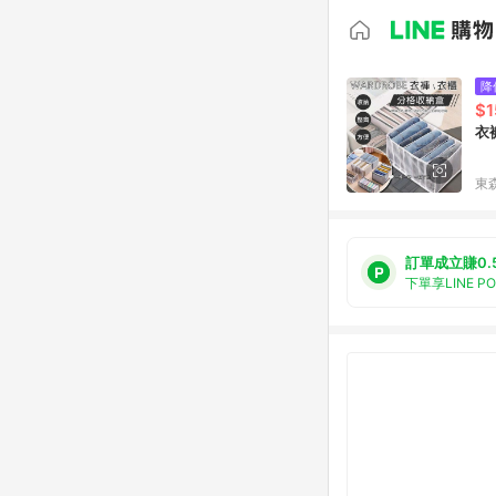
降
$1
衣
東森
訂單成立賺0.
下單享LINE P