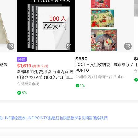
$580
$
降價
收納袋
LOQI 三入組收納袋 | 城市東京 Z
$1,619
(降$1,381)
PURTO
台
新德牌 11孔 萬用袋 白邊內頁 透
亞洲跨境設計購物平台 Pinkoi
明資料袋 (A4) (100入/包) (厚度
0.04mm) (30包/箱) (特價包)
台灣樂天市場
1%
【APP滿額下單10%點數(單一帳
3%
號最高1500點)】8/31止
動
LINE購物護照
LINE POINTS點數紅包
賺點教學
常見問題
聯絡我們