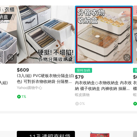
訂單成立時間當下LINE購物所設定的回饋機制為準。 8. LINE購物為購物資
，如顯示之商品規格、顏色、價位、贈品與東森購物ETMall銷售網頁不符，以
，請務必於訂單日期+180天以內至LINE購物客服洽詢；若超過180天(含)以上
部分點數紅包僅限指定商品使用，或不適用於無回饋商品。各點數紅包之適用商品與
$609
限時加碼
(3入/組) PVC硬板衣物分隔盒(白
$79
$
色) 可對折衣物收納袋 分隔整理
入組)
內衣收納盒🍊衣物收納盒 內衣收
衣
箱 T恤/牛仔褲/毛衣 收納神器
Yahoo購物中心
納 襪子收納盒 內褲收納 抽屜收
櫃
納盒 分隔收納盒 內衣褲收納 衣
納
蝦皮購物
蝦
1%
服收納 帶蓋收納盒 防塵
衣
0%