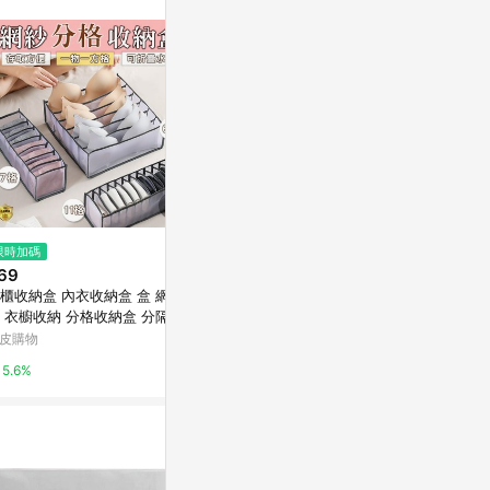
訊整合性平台，商
銷售網頁標示為
進行申訴，恕無法
使用條件請依點數
$831
限時加碼
限時加碼
【Lebon li
69
$80
分隔收納盒(整
櫃收納盒 內衣收納盒 盒 網 衣
【媽媽小舖】內衣收納盒 多格內
Yahoo購物中
 衣櫥收納 分格收納盒 分隔收
衣收納盒 衣櫥收納盒 分格內褲襪
 衣物整理盒 抽屜分隔收納盒
子儲物盒 內衣褲整理盒 襪子收納
皮購物
蝦皮購物
1%
櫃分格收納盒 網紗
盒 內褲收納盒 居家收納
5.6%
7.2%