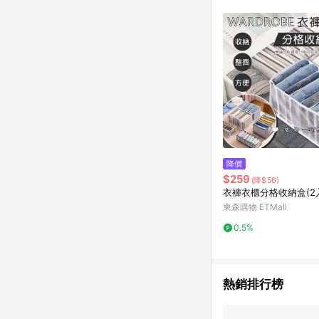
商品不論件數計算，並依
品資料更新會有時間差
準。 9. 若有贈點爭議
贈點回饋。 10. 
紅包頁面規則為準。
降價
$259
(降$56)
衣褲衣櫃分格收納盒(2
東森購物 ETMall
0.5%
熱銷排行榜