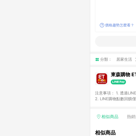
價格趨勢怎麼看？
分類：
居家生活
東森購物 ET
注意事項： 1. 透過L
2. LINE購物點數
等身份結帳成立之訂單，
券、手錶、精品、珠寶、
「草莓網」全館商品。 
相似商品
熱銷
饋會扣除所有折扣優惠後
內之折扣優惠(包含但不
相似商品
面顯示為準。 7. L