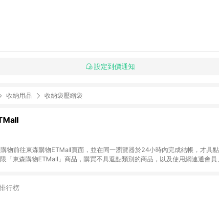
設定到價通知
收納用品
收納袋壓縮袋
Mall
INE購物前往東森購物ETMall頁面，並在同一瀏覽器於24小時內完成結帳，才具
回饋僅限「東森購物ETMall」商品，購買不具返點類別的商品，以及使用網連通會
皆不在點數回饋範圍內。 3. 如購買以下類別商品，將無法獲得點數回饋：旅
APPLE、愛買、虛擬點數卡、悠遊卡、一卡通、icash愛金卡、環球嚴選、
4. 如取消訂單、退貨、退款或購物中登出東森購物ETMall，將無法獲得點數回饋
排行榜
之最終發票金額計算，實際回饋請依LINE購物通知為主。 6. 訂單如有使用東森購
限於東森幣、樂透金、東森現金券等)，不具點數回饋資格。詳細請依東森購物ET
INE購物設有「單一商品最高回饋點數」機制(特殊活動時開放「回饋無上限」)，