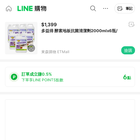
筆記
$1,399
多益得 酵素地板抗菌清潔劑2000mlx6瓶/
搶購
東森購物 ETMall
訂單成立賺0.5%
6
點
下單享LINE POINTS點數