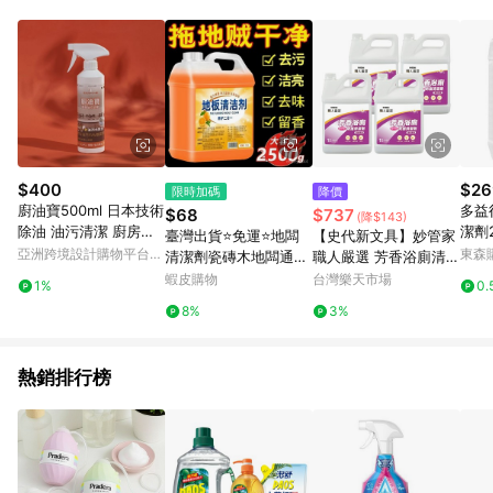
單、退貨、退款或購物中登出東森購物ETMall，將無法獲得點數
回饋。 5. 點數回饋會扣除所有折扣優惠後之最終發票金額計算，
實際回饋請依LINE購物通知為主。 6. 訂單如有使用東森購物
ETMall站內之折扣優惠(包含但不限於東森幣、樂透金、東森現金
券等)，不具點數回饋資格。詳細請依東森購物ETMall之結帳頁面
顯示為準。 7. LINE購物設有「單一商品最高回饋點數」機制(特
殊活動時開放「回饋無上限」)，以同一訂單中同一商品不論件數
計算，並依訂單成立時間當下LINE購物所設定的回饋機制為準。
8. LINE購物為購物資訊整合性平台，商品資料更新會有時間差，
$400
$26
限時加碼
降價
如顯示之商品規格、顏色、價位、贈品與東森購物ETMall銷售網
廚油寶500ml 日本技術
多益
$68
$737
(降$143)
頁不符，以銷售網頁標示為準。 9. 若有贈點爭議，請務必於訂單
除油 油污清潔 廚房清
潔劑2
臺灣出貨⭐免運⭐地闆
【史代新文具】妙管家
日期+180天以內至LINE購物客服洽詢；若超過180天(含)以上進
潔劑 熊本潔淨劑
木質
亞洲跨境設計購物平台
東森購
清潔劑瓷磚木地闆通用
職人嚴選 芳香浴廁清潔
行申訴，恕無法贈點回饋。 10. 部分點數紅包僅限指定商品使
Pinkoi
拖地清潔液強力清潔去
劑 薰衣草香 1加侖 (4
蝦皮購物
台灣樂天市場
用，或不適用於無回饋商品。各點數紅包之適用商品與使用條件
1%
0.
汙家用持久飄香
桶/箱) 量大超划算
請依點數紅包頁面規則為準。
8%
3%
熱銷排行榜