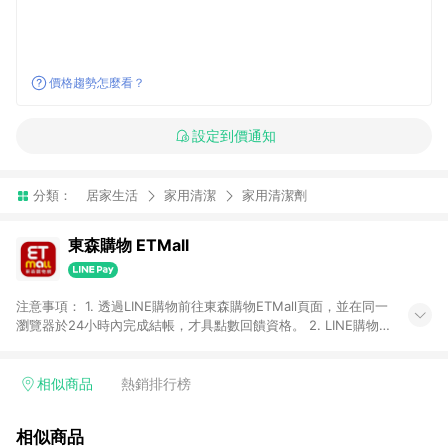
價格趨勢怎麼看？
設定到價通知
分類：
居家生活
家用清潔
家用清潔劑
東森購物 ETMall
注意事項： 1. 透過LINE購物前往東森購物ETMall頁面，並在同一
瀏覽器於24小時內完成結帳，才具點數回饋資格。 2. LINE購物
點數回饋僅限「東森購物ETMall」商品，購買不具返點類別的商
品，以及使用網連通會員、企業福委會員等身份結帳成立之訂
單，皆不在點數回饋範圍內。 3. 如購買以下類別商品，將無法獲
相似商品
熱銷排行榜
得點數回饋：旅遊/住宿券、餐票券、手錶、精品、珠寶、
APPLE、愛買、虛擬點數卡、悠遊卡、一卡通、icash愛金卡、環
相似商品
球嚴選、商城、專案商品、「草莓網」全館商品。 4. 如取消訂