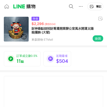
筆記
降價
$2,296
(降$504)
財神爺點頭招財喬遷開業辦公室風水開運太陽
能擺飾 (大號)
搶購
東森購物 ETMall
訂單成立賺0.5%
近期最省
11
$504
點