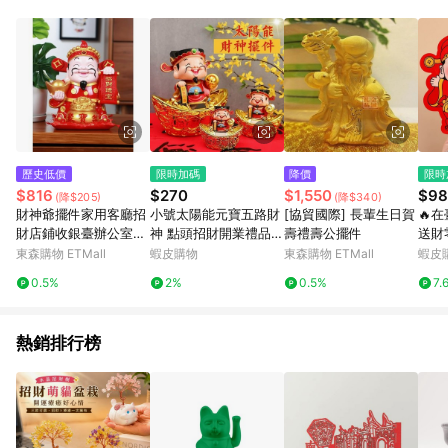
單、退貨、退款或購物中登出東森購物ETMall，將無法獲得點數
回饋。 5. 點數回饋會扣除所有折扣優惠後之最終發票金額計算，
實際回饋請依LINE購物通知為主。 6. 訂單如有使用東森購物
ETMall站內之折扣優惠(包含但不限於東森幣、樂透金、東森現金
券等)，不具點數回饋資格。詳細請依東森購物ETMall之結帳頁面
顯示為準。 7. LINE購物設有「單一商品最高回饋點數」機制(特
殊活動時開放「回饋無上限」)，以同一訂單中同一商品不論件數
計算，並依訂單成立時間當下LINE購物所設定的回饋機制為準。
8. LINE購物為購物資訊整合性平台，商品資料更新會有時間差，
歷史低價
限時加碼
降價
限時
如顯示之商品規格、顏色、價位、贈品與東森購物ETMall銷售網
$816
$270
$1,550
$98
(降$205)
(降$340)
頁不符，以銷售網頁標示為準。 9. 若有贈點爭議，請務必於訂單
財神爺擺件家用客廳招
小號太陽能元寶五路財
[協貿國際] 長輩生日賀
🔥
日期+180天以內至LINE購物客服洽詢；若超過180天(含)以上進
財店鋪收銀臺辦公室高
神 點頭招財開業禮品擺
壽禮壽公擺件
送財
行申訴，恕無法贈點回饋。 10. 部分點數紅包僅限指定商品使
檔輕奢開業禮物裝飾品
件 家居裝飾禮品財神財
掛件
東森購物 ETMall
蝦皮購物
東森購物 ETMall
蝦皮
用，或不適用於無回饋商品。各點數紅包之適用商品與使用條件
神爺財神爺擺飾小財神
工精
請依點數紅包頁面規則為準。
0.5%
2%
0.5%
7.
開運財神
熱銷排行榜