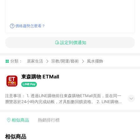
價格趨勢怎麼看？
設定到價通知
分類：
居家生活
宗教/開運/藝術
風水擺飾
東森購物 ETMall
注意事項： 1. 透過LINE購物前往東森購物ETMall頁面，並在同一
瀏覽器於24小時內完成結帳，才具點數回饋資格。 2. LINE購物
點數回饋僅限「東森購物ETMall」商品，購買不具返點類別的商
品，以及使用網連通會員、企業福委會員等身份結帳成立之訂
單，皆不在點數回饋範圍內。 3. 如購買以下類別商品，將無法獲
相似商品
熱銷排行榜
得點數回饋：旅遊/住宿券、餐票券、手錶、精品、珠寶、
APPLE、愛買、虛擬點數卡、悠遊卡、一卡通、icash愛金卡、環
相似商品
球嚴選、商城、專案商品、「草莓網」全館商品。 4. 如取消訂