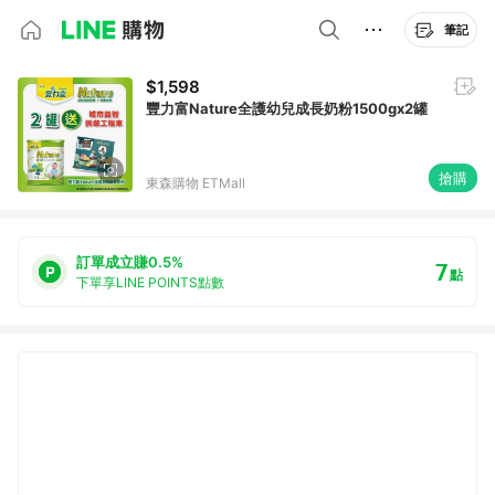
筆記
$1,598
豐力富Nature全護幼兒成長奶粉1500gx2罐
搶購
東森購物 ETMall
訂單成立賺0.5%
7
點
下單享LINE POINTS點數