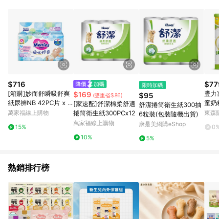
單、退貨、退款或購物中登出東森購物ETMall，將無法獲得點數
回饋。 5. 點數回饋會扣除所有折扣優惠後之最終發票金額計算，
實際回饋請依LINE購物通知為主。 6. 訂單如有使用東森購物
ETMall站內之折扣優惠(包含但不限於東森幣、樂透金、東森現金
券等)，不具點數回饋資格。詳細請依東森購物ETMall之結帳頁面
顯示為準。 7. LINE購物設有「單一商品最高回饋點數」機制(特
殊活動時開放「回饋無上限」)，以同一訂單中同一商品不論件數
計算，並依訂單成立時間當下LINE購物所設定的回饋機制為準。
8. LINE購物為購物資訊整合性平台，商品資料更新會有時間差，
$716
$77
限時加碼
如顯示之商品規格、顏色、價位、贈品與東森購物ETMall銷售網
[箱購]妙而舒瞬吸舒爽
豐力富
$169
$95
(雙重省$86)
頁不符，以銷售網頁標示為準。 9. 若有贈點爭議，請務必於訂單
紙尿褲NB 42PC片 x 4
童奶
[家速配]舒潔棉柔舒適
舒潔捲筒衛生紙300抽
日期+180天以內至LINE購物客服洽詢；若超過180天(含)以上進
PC包
萬家福線上購物
捲筒衛生紙300PCx12
東森購
6粒裝(包裝隨機出貨)
行申訴，恕無法贈點回饋。 10. 部分點數紅包僅限指定商品使
萬家福線上購物
康是美網購eShop
用，或不適用於無回饋商品。各點數紅包之適用商品與使用條件
15%
0
請依點數紅包頁面規則為準。
10%
5%
熱銷排行榜