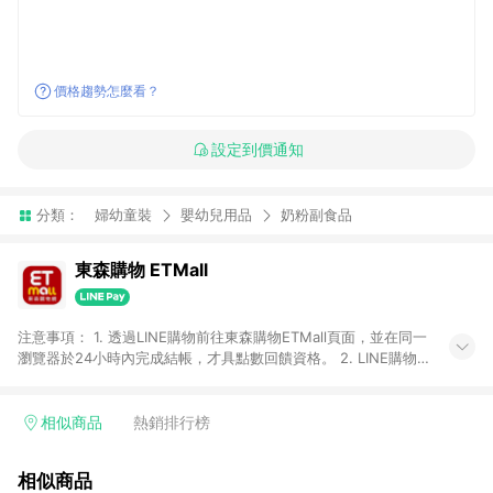
價格趨勢怎麼看？
設定到價通知
分類：
婦幼童裝
嬰幼兒用品
奶粉副食品
東森購物 ETMall
注意事項： 1. 透過LINE購物前往東森購物ETMall頁面，並在同一
瀏覽器於24小時內完成結帳，才具點數回饋資格。 2. LINE購物
點數回饋僅限「東森購物ETMall」商品，購買不具返點類別的商
品，以及使用網連通會員、企業福委會員等身份結帳成立之訂
單，皆不在點數回饋範圍內。 3. 如購買以下類別商品，將無法獲
相似商品
熱銷排行榜
得點數回饋：旅遊/住宿券、餐票券、手錶、精品、珠寶、
APPLE、愛買、虛擬點數卡、悠遊卡、一卡通、icash愛金卡、環
相似商品
球嚴選、商城、專案商品、「草莓網」全館商品。 4. 如取消訂