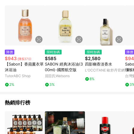
單、退貨、退款或購物中登出東森購物ETMall，將無法獲得點數
回饋。 5. 點數回饋會扣除所有折扣優惠後之最終發票金額計算，
實際回饋請依LINE購物通知為主。 6. 訂單如有使用東森購物
ETMall站內之折扣優惠(包含但不限於東森幣、樂透金、東森現金
券等)，不具點數回饋資格。詳細請依東森購物ETMall之結帳頁面
顯示為準。 7. LINE購物設有「單一商品最高回饋點數」機制(特
殊活動時開放「回饋無上限」)，以同一訂單中同一商品不論件數
計算，並依訂單成立時間當下LINE購物所設定的回饋機制為準。
8. LINE購物為購物資訊整合性平台，商品資料更新會有時間差，
降價
限時加碼
限時加碼
降價
如顯示之商品規格、顏色、價位、贈品與東森購物ETMall銷售網
$943
$585
$2,580
$94
(降$370)
頁不符，以銷售網頁標示為準。 9. 若有贈點爭議，請務必於訂單
【Sabon】香蘋薰衣草
SABON 經典沐浴油(3
四影幽香淡香水
Sab
日期+180天以內至LINE購物客服洽詢；若超過180天(含)以上進
沐浴油
00ml)-國際航空版
獼猴
L'OCCITANE 歐舒丹官網
行申訴，恕無法贈點回饋。 10. 部分點數紅包僅限指定商品使
TutorABC Shop
屈臣氏Watsons
台灣
用，或不適用於無回饋商品。各點數紅包之適用商品與使用條件
8%
請依點數紅包頁面規則為準。
2%
3%
3
熱銷排行榜