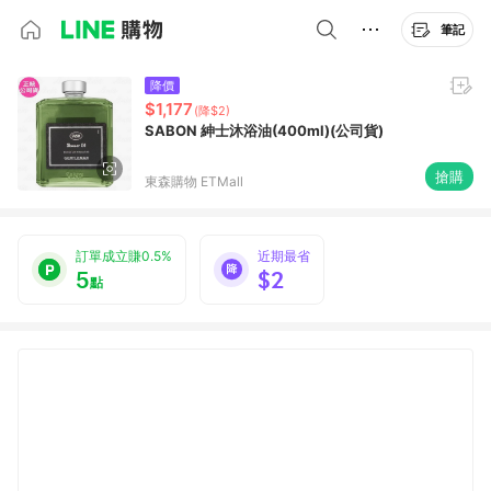
筆記
降價
$1,177
(降$2)
SABON 紳士沐浴油(400ml)(公司貨)
搶購
東森購物 ETMall
訂單成立賺0.5%
近期最省
5
$2
點