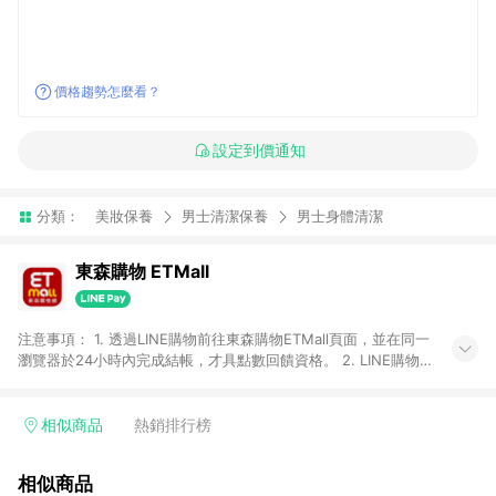
價格趨勢怎麼看？
設定到價通知
分類：
美妝保養
男士清潔保養
男士身體清潔
東森購物 ETMall
注意事項： 1. 透過LINE購物前往東森購物ETMall頁面，並在同一
瀏覽器於24小時內完成結帳，才具點數回饋資格。 2. LINE購物
點數回饋僅限「東森購物ETMall」商品，購買不具返點類別的商
品，以及使用網連通會員、企業福委會員等身份結帳成立之訂
單，皆不在點數回饋範圍內。 3. 如購買以下類別商品，將無法獲
相似商品
熱銷排行榜
得點數回饋：旅遊/住宿券、餐票券、手錶、精品、珠寶、
APPLE、愛買、虛擬點數卡、悠遊卡、一卡通、icash愛金卡、環
相似商品
球嚴選、商城、專案商品、「草莓網」全館商品。 4. 如取消訂