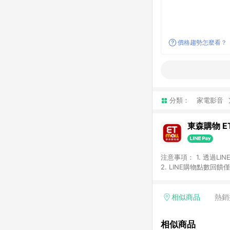
價格趨勢怎麼看？
分類：
家電影音
東森購物 ET
注意事項： 1. 透過L
2. LINE購物點數
等身份結帳成立之訂單，
券、手錶、精品、珠寶、
「草莓網」全館商品。 
相似商品
熱銷
饋會扣除所有折扣優惠後
內之折扣優惠(包含但不
相似商品
面顯示為準。 7. L