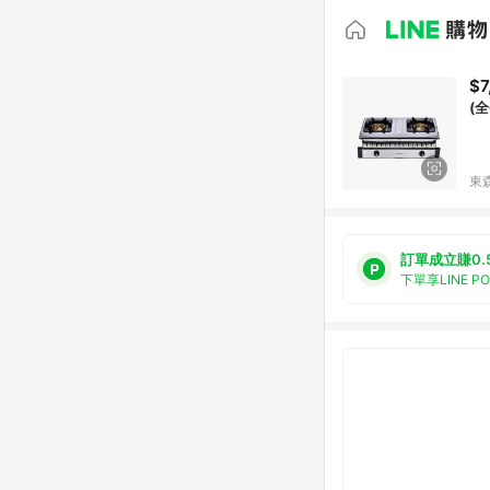
$7
(
東森
訂單成立賺0.
下單享LINE P