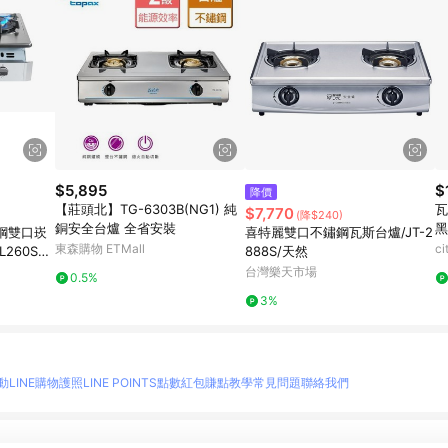
$5,895
$
降價
【莊頭北】TG-6303B(NG1) 純
瓦
$7,770
(降$240)
銅安全台爐 全省安裝
黑
鋼雙口崁
喜特麗雙口不鏽鋼瓦斯台爐/JT-2
東森購物 ETMall
c
L260S
888S/天然
全省免費安
台灣樂天市場
0.5%
外）
3%
動
LINE購物護照
LINE POINTS點數紅包
賺點教學
常見問題
聯絡我們