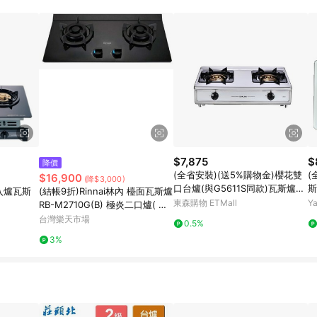
訂單成立時間當下LINE購物所設定的回饋機制為準。 8. LINE購物為購物資
，如顯示之商品規格、顏色、價位、贈品與東森購物ETMall銷售網頁不符，以
，請務必於訂單日期+180天以內至LINE購物客服洽詢；若超過180天(含)以上
部分點數紅包僅限指定商品使用，或不適用於無回饋商品。各點數紅包之適用商品與
$7,875
$
降價
(全省安裝)(送5%購物金)櫻花雙
(
$16,900
(降$3,000)
口台爐(與G5611S同款)瓦斯爐桶
斯
入爐瓦斯
(結帳9折)Rinnai林內 檯面瓦斯爐
裝瓦斯G5611SL
東森購物 ETMall
Y
RB-M2710G(B) 極炎二口爐( 大
本體+LED藍光旋鈕 ) 全省原廠安
台灣樂天市場
0.5%
裝 | APP下單賺4%回饋
3%