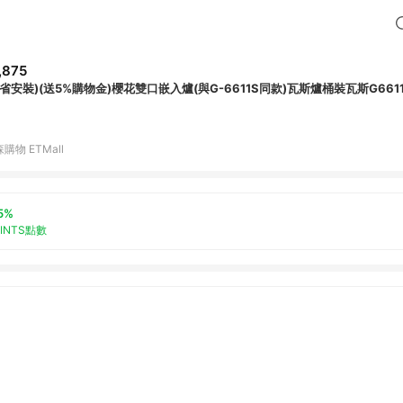
,875
全省安裝)(送5%購物金)櫻花雙口嵌入爐(與G-6611S同款)瓦斯爐桶裝瓦斯G6611
購物 ETMall
5%
OINTS點數