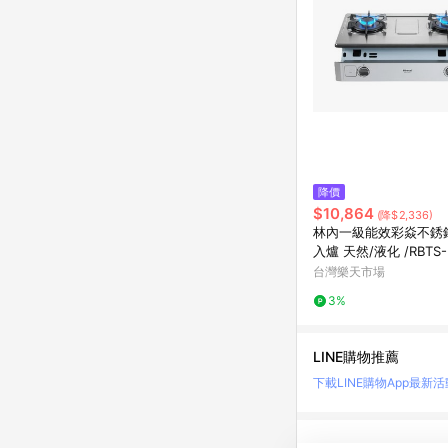
降價
$10,864
(降$2,336)
林內一級能效彩焱不銹
入爐 天然/液化 /RBTS-
(A) 合格瓦斯承裝業 
台灣樂天市場
裝（離島及偏遠鄉鎮除
3%
LINE購物推薦
下載LINE購物App
最新活