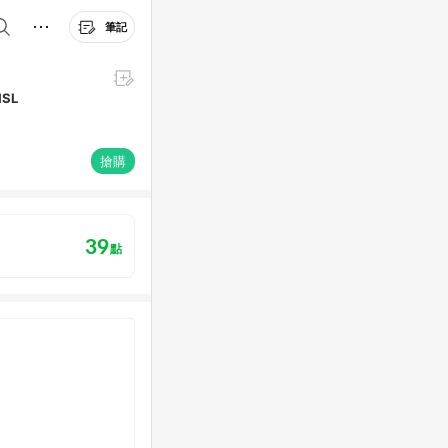
筆記
SL
搶購
39
點