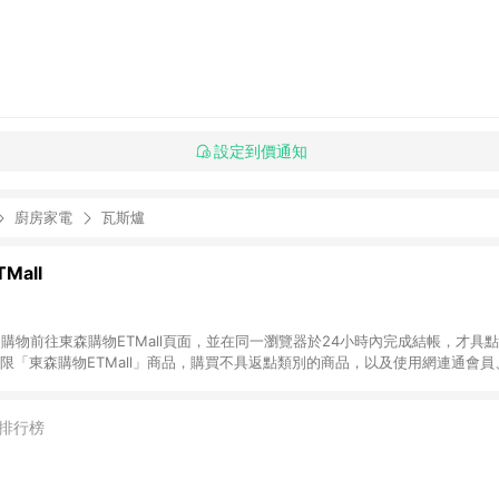
設定到價通知
廚房家電
瓦斯爐
Mall
INE購物前往東森購物ETMall頁面，並在同一瀏覽器於24小時內完成結帳，才具
回饋僅限「東森購物ETMall」商品，購買不具返點類別的商品，以及使用網連通會
皆不在點數回饋範圍內。 3. 如購買以下類別商品，將無法獲得點數回饋：旅
APPLE、愛買、虛擬點數卡、悠遊卡、一卡通、icash愛金卡、環球嚴選、
4. 如取消訂單、退貨、退款或購物中登出東森購物ETMall，將無法獲得點數回饋
排行榜
之最終發票金額計算，實際回饋請依LINE購物通知為主。 6. 訂單如有使用東森購
限於東森幣、樂透金、東森現金券等)，不具點數回饋資格。詳細請依東森購物ET
INE購物設有「單一商品最高回饋點數」機制(特殊活動時開放「回饋無上限」)，