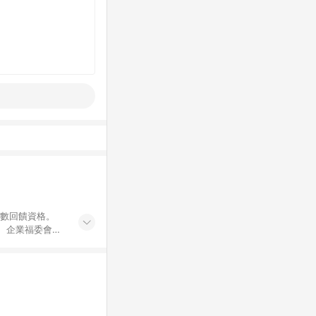
點數回饋資格。
員、企業福委會員
遊/住宿券、餐票
商城、專案商品、
。 5. 點數回
物ETMall站
Mall之結帳頁
以同一訂單中同一