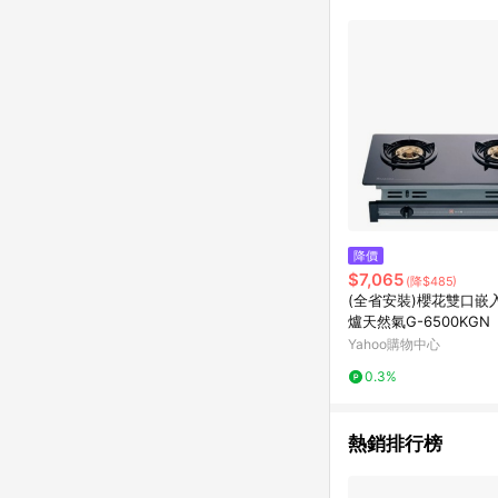
商品不論件數計算，並依
品資料更新會有時間差
準。 9. 若有贈點爭議
贈點回饋。 10. 
紅包頁面規則為準。
降價
$7,065
(降$485)
(全省安裝)櫻花雙口嵌
爐天然氣G-6500KGN
Yahoo購物中心
0.3%
熱銷排行榜