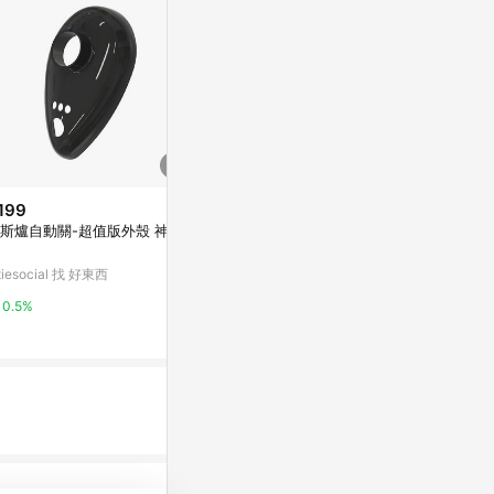
199
$3,890
限時加碼
斯爐自動關-超值版外殼 神秘
和家三環砝瑯安全爐 KS-388(桶
$5,700
裝瓦斯)
【免運費】 高雄
itiesocial 找 好東西
萬家福線上購物
A 雙口嵌入爐 G
定區域送基本
蝦皮購物
0.5%
1%
界】
0%