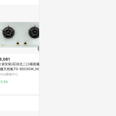
訊整合性平台，商
銷售網頁標示為
進行申訴，恕無法
使用條件請依點數
8,081
$10,100
降價
全省安裝)莊頭北二口檯面爐瓦
(全省安裝)林內三口檯面爐防漏
$10,476
(降$
爐天然氣TG-8503GW_NG1
爐不鏽鋼鑄鐵爐架(與RB-H301S
林內檯面式防
同款)瓦斯爐RB-H301S_NG1
ahoo購物中心
東森購物 ETMall
黑色 天然/液化 
合格瓦斯承裝
台灣樂天市場
0.3%
0.5%
裝（離島及偏
3%