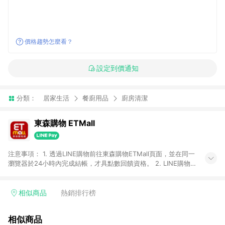
價格趨勢怎麼看？
設定到價通知
分類：
居家生活
餐廚用品
廚房清潔
東森購物 ETMall
注意事項： 1. 透過LINE購物前往東森購物ETMall頁面，並在同一
瀏覽器於24小時內完成結帳，才具點數回饋資格。 2. LINE購物
點數回饋僅限「東森購物ETMall」商品，購買不具返點類別的商
品，以及使用網連通會員、企業福委會員等身份結帳成立之訂
單，皆不在點數回饋範圍內。 3. 如購買以下類別商品，將無法獲
相似商品
熱銷排行榜
得點數回饋：旅遊/住宿券、餐票券、手錶、精品、珠寶、
APPLE、愛買、虛擬點數卡、悠遊卡、一卡通、icash愛金卡、環
相似商品
球嚴選、商城、專案商品、「草莓網」全館商品。 4. 如取消訂