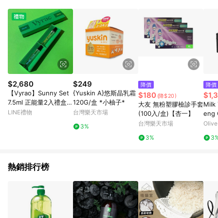
單、退貨、退款或購物中登出東森購物ETMall，將無法獲得點數
回饋。 5. 點數回饋會扣除所有折扣優惠後之最終發票金額計算，
實際回饋請依LINE購物通知為主。 6. 訂單如有使用東森購物
ETMall站內之折扣優惠(包含但不限於東森幣、樂透金、東森現金
券等)，不具點數回饋資格。詳細請依東森購物ETMall之結帳頁面
顯示為準。 7. LINE購物設有「單一商品最高回饋點數」機制(特
殊活動時開放「回饋無上限」)，以同一訂單中同一商品不論件數
計算，並依訂單成立時間當下LINE購物所設定的回饋機制為準。
8. LINE購物為購物資訊整合性平台，商品資料更新會有時間差，
$2,680
$249
降價
降價
如顯示之商品規格、顏色、價位、贈品與東森購物ETMall銷售網
【Vyrao】Sunny Set
{Yuskin A}悠斯晶乳霜
$180
$1,
(降$20)
頁不符，以銷售網頁標示為準。 9. 若有贈點爭議，請務必於訂單
7.5ml 正能量2入禮盒
120G/盒 *小柚子*
大友 無粉塑膠檢診手套
Milk
日期+180天以內至LINE購物客服洽詢；若超過180天(含)以上進
組|七夕禮物 官方推薦
LINE禮物
台灣樂天市場
(100入/盒)【杏一】
eng 
行申訴，恕無法贈點回饋。 10. 部分點數紅包僅限指定商品使
送禮首選 英國小眾
Spec
台灣樂天市場
Oliv
用，或不適用於無回饋商品。各點數紅包之適用商品與使用條件
3%
0P)
請依點數紅包頁面規則為準。
3%
3
熱銷排行榜