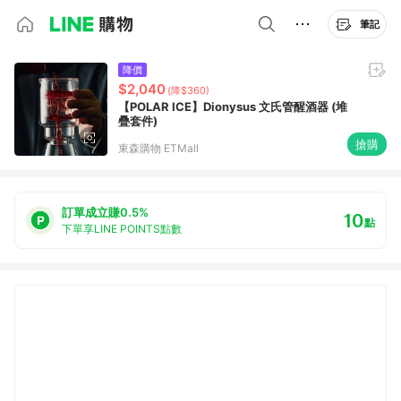
筆記
降價
$2,040
(降$360)
【POLAR ICE】Dionysus 文氏管醒酒器 (堆
疊套件)
搶購
東森購物 ETMall
訂單成立賺0.5%
10
點
下單享LINE POINTS點數