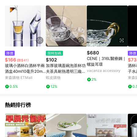
單、退貨、退款或購物中登出東森購物ETMall，將無法獲得點數
回饋。 5. 點數回饋會扣除所有折扣優惠後之最終發票金額計算，
實際回饋請依LINE購物通知為主。 6. 訂單如有使用東森購物
ETMall站內之折扣優惠(包含但不限於東森幣、樂透金、東森現金
券等)，不具點數回饋資格。詳細請依東森購物ETMall之結帳頁面
顯示為準。 7. LINE購物設有「單一商品最高回饋點數」機制(特
殊活動時開放「回饋無上限」)，以同一訂單中同一商品不論件數
計算，並依訂單成立時間當下LINE購物所設定的回饋機制為準。
8. LINE購物為購物資訊整合性平台，商品資料更新會有時間差，
$680
降價
限時加碼
降價
如顯示之商品規格、顏色、價位、贈品與東森購物ETMall銷售網
CENE｜316L醫療鋼｜
$166
$102
$73
(降$41)
頁不符，以銷售網頁標示為準。 9. 若有贈點爭議，請務必於訂單
螺旋耳環
玻璃小酒杯白酒杯半兩
加厚玻璃蓋碗泡茶杯功
酒杯
日期+180天以內至LINE購物客服洽詢；若超過180天(含)以上進
vacanza accessory
酒盅40ml10毫升20ml
夫茶具耐熱透明三纔茶
子水
行申訴，恕無法贈點回饋。 10. 部分點數紅包僅限指定商品使
老式8錢子彈杯子經典
碗三件套玻璃碗帶蓋杯
酒酒
東森購物 ETMall
蝦皮購物
東森購
用，或不適用於無回饋商品。各點數紅包之適用商品與使用條件
2%
款
XOML
請依點數紅包頁面規則為準。
0.5%
12%
0.
熱銷排行榜