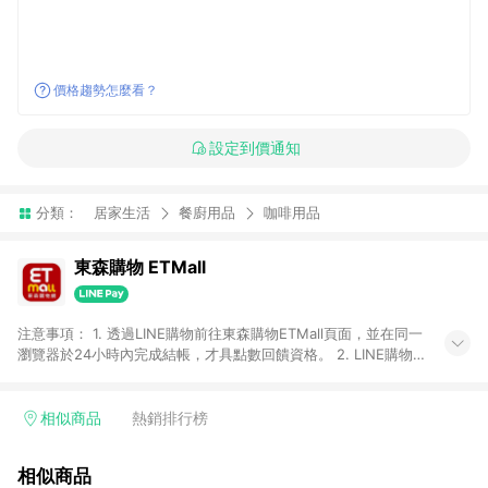
價格趨勢怎麼看？
設定到價通知
分類：
居家生活
餐廚用品
咖啡用品
東森購物 ETMall
注意事項： 1. 透過LINE購物前往東森購物ETMall頁面，並在同一
瀏覽器於24小時內完成結帳，才具點數回饋資格。 2. LINE購物
點數回饋僅限「東森購物ETMall」商品，購買不具返點類別的商
品，以及使用網連通會員、企業福委會員等身份結帳成立之訂
單，皆不在點數回饋範圍內。 3. 如購買以下類別商品，將無法獲
相似商品
熱銷排行榜
得點數回饋：旅遊/住宿券、餐票券、手錶、精品、珠寶、
APPLE、愛買、虛擬點數卡、悠遊卡、一卡通、icash愛金卡、環
相似商品
球嚴選、商城、專案商品、「草莓網」全館商品。 4. 如取消訂