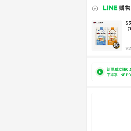
$5
【
東森
訂單成立賺0.
下單享LINE P