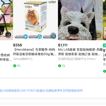
$558
$1,111
【HeroMama】毛掌醫學-狗狗
Mü.LAB暮癒 客製寵物雕塑-馬爾
$
呼吸道氣管順暢保養粉50g/氣管
濟斯 寵物客製 寵物訂做 寵物紀
折疊收納
[
保養
念
Yahoo購物中心
亞洲跨境設計購物平台 Pinkoi
拉桿車寵物
零
折疊寵物
狗
萬
1%
1%
犬
動
LINE購物護照
LINE POINTS點數紅包
賺點教學
常見問題
聯絡我們