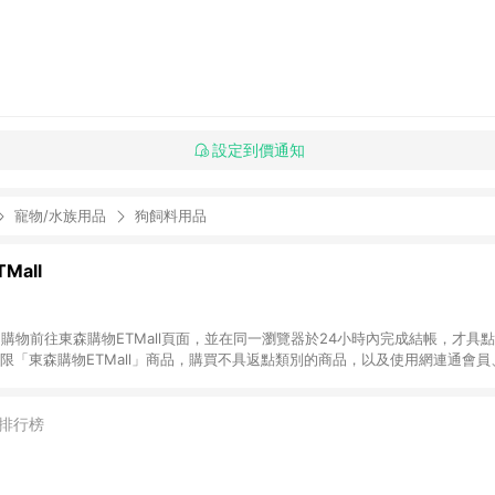
設定到價通知
寵物/水族用品
狗飼料用品
Mall
INE購物前往東森購物ETMall頁面，並在同一瀏覽器於24小時內完成結帳，才具
回饋僅限「東森購物ETMall」商品，購買不具返點類別的商品，以及使用網連通會
皆不在點數回饋範圍內。 3. 如購買以下類別商品，將無法獲得點數回饋：旅
APPLE、愛買、虛擬點數卡、悠遊卡、一卡通、icash愛金卡、環球嚴選、
4. 如取消訂單、退貨、退款或購物中登出東森購物ETMall，將無法獲得點數回饋
排行榜
之最終發票金額計算，實際回饋請依LINE購物通知為主。 6. 訂單如有使用東森購
限於東森幣、樂透金、東森現金券等)，不具點數回饋資格。詳細請依東森購物ET
INE購物設有「單一商品最高回饋點數」機制(特殊活動時開放「回饋無上限」)，