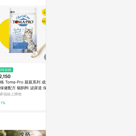
訊整合性平台，商
銷售網頁標示為
進行申訴，恕無法
使用條件請依點數
$1,080
限時加碼
歷史低價
TOMA-PRO優格親親食譜-益菌
2,150
$1,475
(降$5
成長配方幼貓專用 2.5lb/1.13kg
 Toma-Pro 親親系列 成貓泌
【TOMA-P
x 2入組
Yahoo購物中心
保健配方 貓飼料 泌尿道 保健
食譜 成幼犬/
糧 13.2磅
家福線上購物
東森購物 ETMa
1%
1%
0.5%