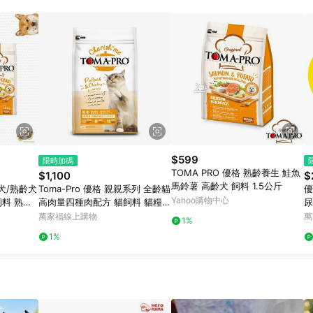
訂單成立時間當下LINE購物所設定的回饋機制為準。 8. LINE購物為購物資
，如顯示之商品規格、顏色、價位、贈品與東森購物ETMall銷售網頁不符，以
，請務必於訂單日期+180天以內至LINE購物客服洽詢；若超過180天(含)以上
部分點數紅包僅限指定商品使用，或不適用於無回饋商品。各點數紅包之適用商品與
$599
限時加碼
TOMA PRO 優格 熟齡養生 鮭魚
$1,100
$
馬鈴薯 高齡犬 飼料 1.5公斤
幼犬/熟齡犬
Toma-Pro 優格 親親系列 全齡貓
優格
Yahoo購物中心
飼料 熟齡
高肉量四種肉配方 貓飼料 貓糧 5
尿
磅
貓
萬家福線上購物
萬
1%
1%