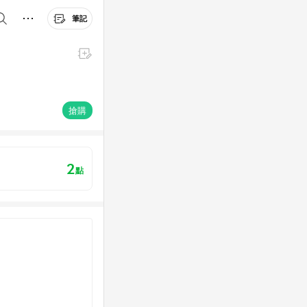
筆記
搶購
2
點