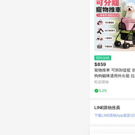
限時加碼
$859
寵物推車 可拆卸提籃 
狗狗貓咪適用外出籠 
推車狗推車貓咪推車可
蝦皮購物
推車寵物
5.2%
LINE購物推薦
下載LINE購物App
最新活