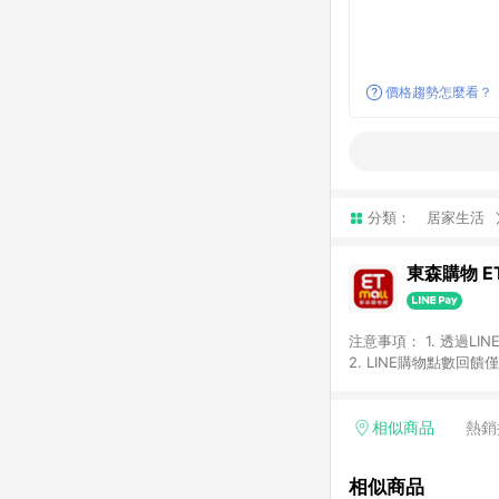
價格趨勢怎麼看？
分類：
居家生活
東森購物 ET
注意事項： 1. 透過L
2. LINE購物點數
等身份結帳成立之訂單，
券、手錶、精品、珠寶、
「草莓網」全館商品。 
相似商品
熱銷
饋會扣除所有折扣優惠後
內之折扣優惠(包含但不
相似商品
面顯示為準。 7. L