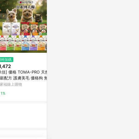
$2,280
$59
限時加碼
【LINGO】寵物吊床
大MiiT有雞
1,472
入)-組
毛起來
承佳] 優格 TOMA-PRO 天然%
培菓寵物購物
穀配方 護膚美毛 優格狗 無榖
0%
飼料 犬糧 老犬 熟齡犬 成犬 幼
家福線上購物
2%
1%