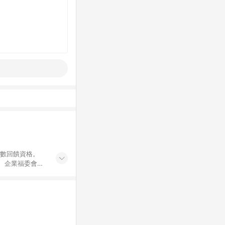
點數回饋資格。
員、企業福委會員
遊/住宿券、餐票
商城、專案商品、
。 5. 點數回
物ETMall站
Mall之結帳頁
以同一訂單中同一