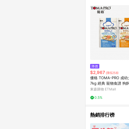
商品不論件數計算，並依
品資料更新會有時間差
準。 9. 若有贈點爭議
贈點回饋。 10. 
紅包頁面規則為準。
降價
$2,967
(降$258)
優格 TOMA-PRO 成
7kg 經典 寵物食譜 狗
鮭魚 馬鈴薯 藜麥
東森購物 ETMall
0.5%
熱銷排行榜